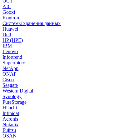
QCT
AIC
Gooxi
Kontron
Системы хранения данных
Huawei
Dell
HP (HPE)
IBM
Lenovo
Infortrend
Supermicro
NetApp
QNAP
Cisco
Seagate
Western Digital
Synology
PureStorage
Hitachi
Infinidat
Acronis
Nutanix
Fujitsu
QSAN