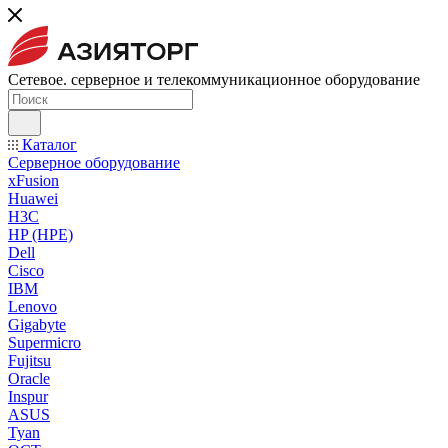
Сетевое. серверное и телекоммуникационное оборудование
Каталог
Серверное оборудование
xFusion
Huawei
H3C
HP (HPE)
Dell
Cisco
IBM
Lenovo
Gigabyte
Supermicro
Fujitsu
Oracle
Inspur
ASUS
Tyan