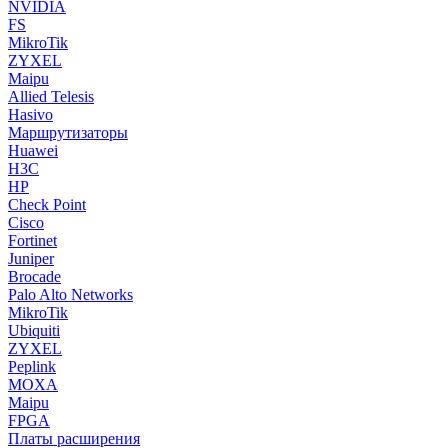
NVIDIA
FS
MikroTik
ZYXEL
Maipu
Allied Telesis
Hasivo
Маршрутизаторы
Huawei
H3C
HP
Check Point
Cisco
Fortinet
Juniper
Brocade
Palo Alto Networks
MikroTik
Ubiquiti
ZYXEL
Peplink
MOXA
Maipu
FPGA
Платы расширения