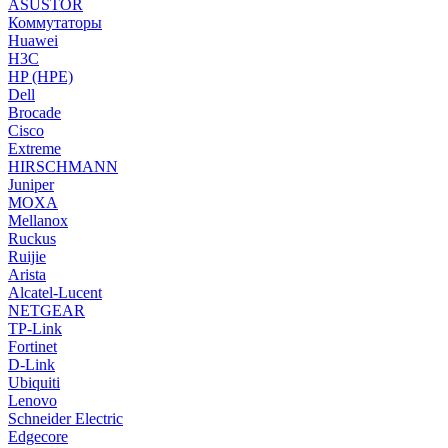
ASUSTOR
Коммутаторы
Huawei
H3C
HP (HPE)
Dell
Brocade
Cisco
Extreme
HIRSCHMANN
Juniper
MOXA
Mellanox
Ruckus
Ruijie
Arista
Alcatel-Lucent
NETGEAR
TP-Link
Fortinet
D-Link
Ubiquiti
Lenovo
Schneider Electric
Edgecore