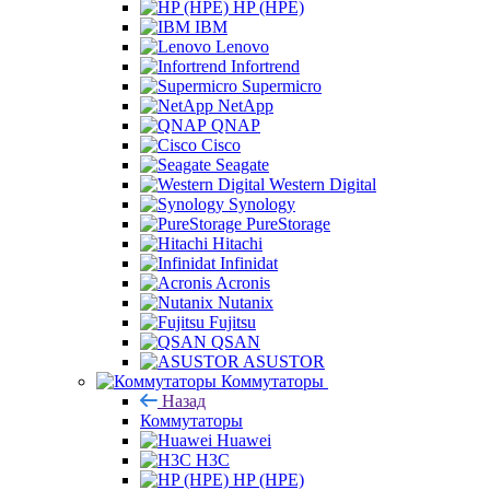
HP (HPE)
IBM
Lenovo
Infortrend
Supermicro
NetApp
QNAP
Cisco
Seagate
Western Digital
Synology
PureStorage
Hitachi
Infinidat
Acronis
Nutanix
Fujitsu
QSAN
ASUSTOR
Коммутаторы
Назад
Коммутаторы
Huawei
H3C
HP (HPE)