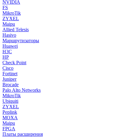
NVIDIA
FS
MikroTik
ZYXEL
Maipu
Allied Telesis
Hasivo
Маршрутизаторы
Huawei
H3C
HP
Check Point
Cisco
Fortinet
Juniper
Brocade
Palo Alto Networks
MikroTik
Ubiquiti
ZYXEL
Peplink
MOXA
Maipu
FPGA
Платы расширения