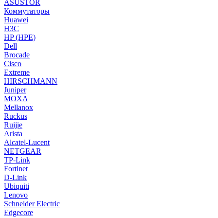
ASUSTOR
Коммутаторы
Huawei
H3C
HP (HPE)
Dell
Brocade
Cisco
Extreme
HIRSCHMANN
Juniper
MOXA
Mellanox
Ruckus
Ruijie
Arista
Alcatel-Lucent
NETGEAR
TP-Link
Fortinet
D-Link
Ubiquiti
Lenovo
Schneider Electric
Edgecore