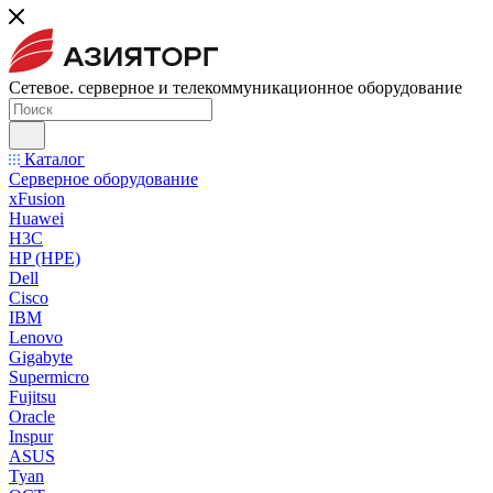
Сетевое. серверное и телекоммуникационное оборудование
Каталог
Серверное оборудование
xFusion
Huawei
H3C
HP (HPE)
Dell
Cisco
IBM
Lenovo
Gigabyte
Supermicro
Fujitsu
Oracle
Inspur
ASUS
Tyan