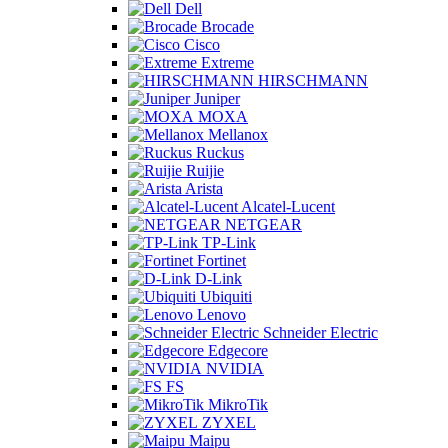
Dell
Brocade
Cisco
Extreme
HIRSCHMANN
Juniper
MOXA
Mellanox
Ruckus
Ruijie
Arista
Alcatel-Lucent
NETGEAR
TP-Link
Fortinet
D-Link
Ubiquiti
Lenovo
Schneider Electric
Edgecore
NVIDIA
FS
MikroTik
ZYXEL
Maipu