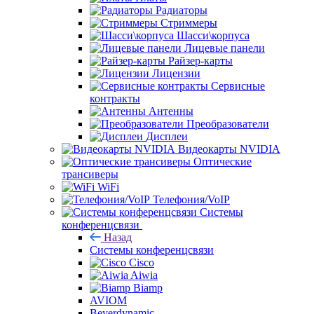
Радиаторы
Стриммеры
Шасси\корпуса
Лицевые панели
Райзер-карты
Лицензии
Сервисные
контракты
Антенны
Преобразователи
Дисплеи
Видеокарты NVIDIA
Оптические
трансиверы
WiFi
Телефония/VoIP
Системы
конференцсвязи
Назад
Системы конференцсвязи
Cisco
Aiwia
Biamp
AVIOM
Beyerdynamic