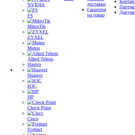
Контак
доставки
NVIDIA
Партне
Гарантия
Докум
на товар
FS
MikroTik
ZYXEL
Maipu
Allied Telesis
Hasivo
Huawei
H3C
HP
Check Point
Cisco
Fortinet