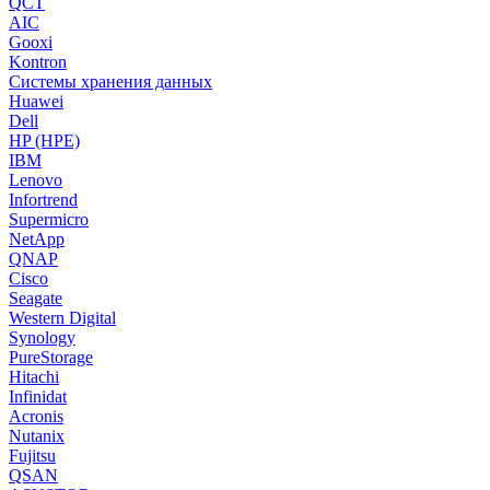
QCT
AIC
Gooxi
Kontron
Системы хранения данных
Huawei
Dell
HP (HPE)
IBM
Lenovo
Infortrend
Supermicro
NetApp
QNAP
Cisco
Seagate
Western Digital
Synology
PureStorage
Hitachi
Infinidat
Acronis
Nutanix
Fujitsu
QSAN