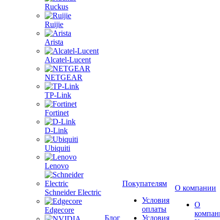
Ruckus
Ruijie
Arista
Alcatel-Lucent
NETGEAR
TP-Link
Fortinet
D-Link
Ubiquiti
Lenovo
Покупателям
О компании
Schneider Electric
Условия
О
оплаты
Edgecore
компан
Блог
Условия