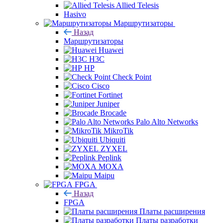
Allied Telesis
Hasivo
Маршрутизаторы
Назад
Маршрутизаторы
Huawei
H3C
HP
Check Point
Cisco
Fortinet
Juniper
Brocade
Palo Alto Networks
MikroTik
Ubiquiti
ZYXEL
Peplink
MOXA
Maipu
FPGA
Назад
FPGA
Платы расширения
Платы разработки