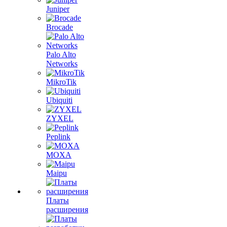
Juniper
Brocade
Palo Alto
Networks
MikroTik
Ubiquiti
ZYXEL
Peplink
MOXA
Maipu
Платы
расширения