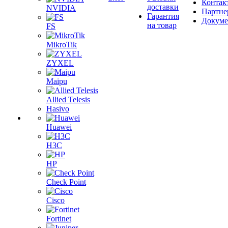
Контак
доставки
NVIDIA
Партне
Гарантия
Докум
на товар
FS
MikroTik
ZYXEL
Maipu
Allied Telesis
Hasivo
Huawei
H3C
HP
Check Point
Cisco
Fortinet