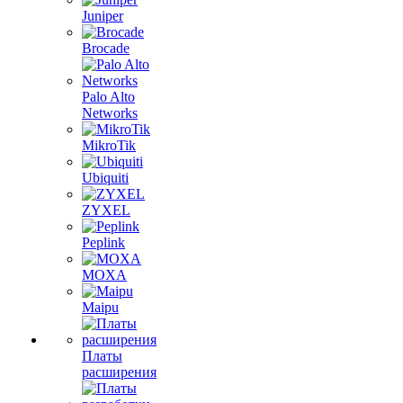
Juniper
Brocade
Palo Alto
Networks
MikroTik
Ubiquiti
ZYXEL
Peplink
MOXA
Maipu
Платы
расширения