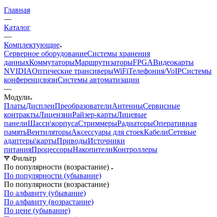
Главная
—
Каталог
—
Комплектующие
Серверное оборудование
Системы хранения
данных
Коммутаторы
Маршрутизаторы
FPGA
Видеокарты
NVIDIA
Оптические трансиверы
WiFi
Телефония/VoIP
Системы
конференцсвязи
Системы автоматизации
—
Модули
Платы
Дисплеи
Преобразователи
Антенны
Сервисные
контракты
Лицензии
Райзер-карты
Лицевые
панели
Шасси\корпуса
Стриммеры
Радиаторы
Оперативная
память
Вентиляторы
Аксессуары для стоек
Кабели
Сетевые
адаптеры\карты
Приводы
Источники
питания
Процессоры
Накопители
Контроллеры
Фильтр
По популярности (возрастание)
По популярности (убывание)
По популярности (возрастание)
По алфавиту (убывание)
По алфавиту (возрастание)
По цене (убывание)