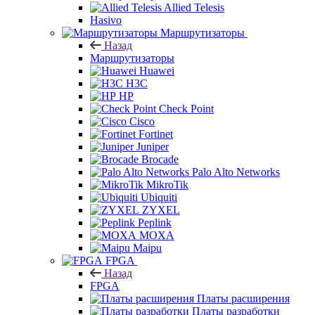
Allied Telesis
Hasivo
Маршрутизаторы
Назад
Маршрутизаторы
Huawei
H3C
HP
Check Point
Cisco
Fortinet
Juniper
Brocade
Palo Alto Networks
MikroTik
Ubiquiti
ZYXEL
Peplink
MOXA
Maipu
FPGA
Назад
FPGA
Платы расширения
Платы разработки