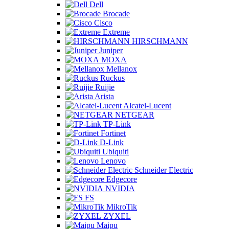
Dell
Brocade
Cisco
Extreme
HIRSCHMANN
Juniper
MOXA
Mellanox
Ruckus
Ruijie
Arista
Alcatel-Lucent
NETGEAR
TP-Link
Fortinet
D-Link
Ubiquiti
Lenovo
Schneider Electric
Edgecore
NVIDIA
FS
MikroTik
ZYXEL
Maipu