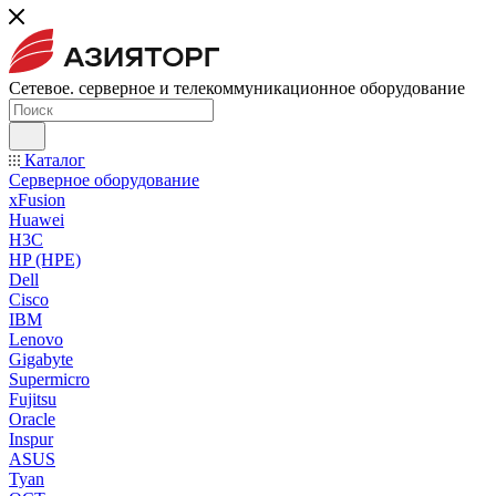
Сетевое. серверное и телекоммуникационное оборудование
Каталог
Серверное оборудование
xFusion
Huawei
H3C
HP (HPE)
Dell
Cisco
IBM
Lenovo
Gigabyte
Supermicro
Fujitsu
Oracle
Inspur
ASUS
Tyan