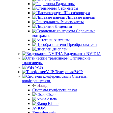
Радиаторы
Стриммеры
Шасси\корпуса
Лицевые панели
Райзер-карты
Лицензии
Сервисные
контракты
Антенны
Преобразователи
Дисплеи
Видеокарты NVIDIA
Оптические
трансиверы
WiFi
Телефония/VoIP
Системы
конференцсвязи
Назад
Системы конференцсвязи
Cisco
Aiwia
Biamp
AVIOM
Beyerdynamic