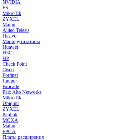
NVIDIA
FS
MikroTik
ZYXEL
Maipu
Allied Telesis
Hasivo
Маршрутизаторы
Huawei
H3C
HP
Check Point
Cisco
Fortinet
Juniper
Brocade
Palo Alto Networks
MikroTik
Ubiquiti
ZYXEL
Peplink
MOXA
Maipu
FPGA
Платы расширения