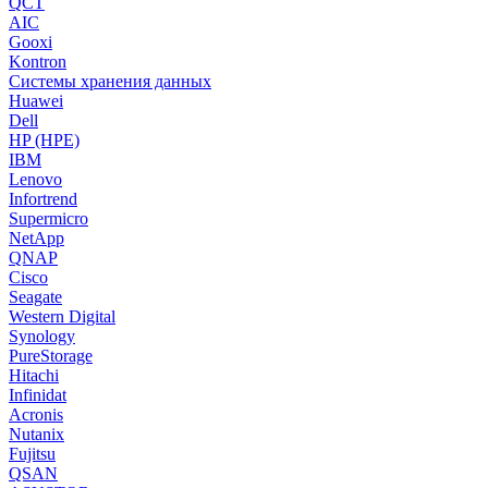
QCT
AIC
Gooxi
Kontron
Системы хранения данных
Huawei
Dell
HP (HPE)
IBM
Lenovo
Infortrend
Supermicro
NetApp
QNAP
Cisco
Seagate
Western Digital
Synology
PureStorage
Hitachi
Infinidat
Acronis
Nutanix
Fujitsu
QSAN