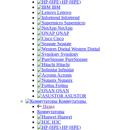
HP (HPE)
IBM
Lenovo
Infortrend
Supermicro
NetApp
QNAP
Cisco
Seagate
Western Digital
Synology
PureStorage
Hitachi
Infinidat
Acronis
Nutanix
Fujitsu
QSAN
ASUSTOR
Коммутаторы
Назад
Коммутаторы
Huawei
H3C
HP (HPE)