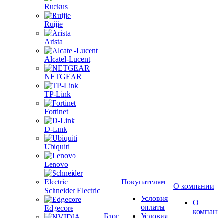
Ruckus
Ruijie
Arista
Alcatel-Lucent
NETGEAR
TP-Link
Fortinet
D-Link
Ubiquiti
Lenovo
Покупателям
О компании
Schneider Electric
Условия
О
оплаты
Edgecore
компан
Блог
Условия