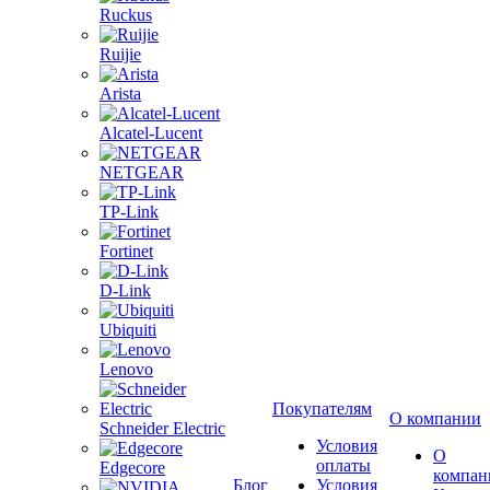
Ruckus
Ruijie
Arista
Alcatel-Lucent
NETGEAR
TP-Link
Fortinet
D-Link
Ubiquiti
Lenovo
Покупателям
О компании
Schneider Electric
Условия
О
оплаты
Edgecore
компан
Блог
Условия