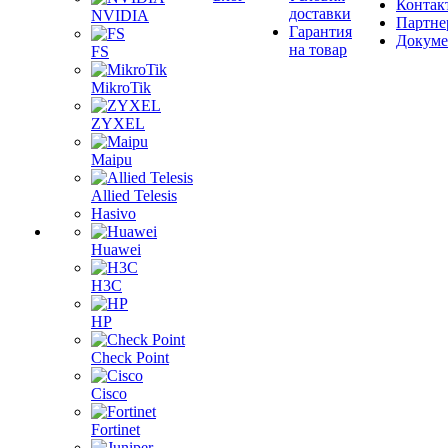
Контак
доставки
NVIDIA
Партне
Гарантия
Докум
на товар
FS
MikroTik
ZYXEL
Maipu
Allied Telesis
Hasivo
Huawei
H3C
HP
Check Point
Cisco
Fortinet