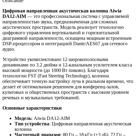
Описание
Цифровая направленная акустическая колонна Aiwia
DA12-AIM
— это профессиональная система с управляемой
направленностью звука, предназначенная для сложных
акустических пространств. Модель реализует технологию
цифрового управления вертикальной и горизонтальной
диаграммой направленности, оснащена мощным встроенным
DSP-процессором и интеграцией Dante/AES67 для сетевого
аудио.
Устройство укомплектовано 12 широкополосными
динамиками по 3.2 дюйма и 12-канальным усилителем класса
высокой мощности (до 1000 Вт пиково). Благодаря
технологии FST (Fast Steering Technology), колонна
обеспечивает точную настройку луча в реальном времени, что
делает её оптимальным решением для конференц-залов,
культовых и общественных пространств с высоким уровнем
речевых и музыкальных требований.
Основные характеристики
Модель
: Aiwia DA12-AIM
Тип устройства
: Цифровая направленная акустическая
колонна
Частотный диапазон
: 80 Гц – 18 кГц (±3 дБ), 72 Гц –