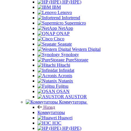
HP (HPE)
IBM
Lenovo
Infortrend
Supermicro
NetApp
QNAP
Cisco
Seagate
Western Digital
Synology
PureStorage
Hitachi
Infinidat
Acronis
Nutanix
Fujitsu
QSAN
ASUSTOR
Коммутаторы
Назад
Коммутаторы
Huawei
H3C
HP (HPE)