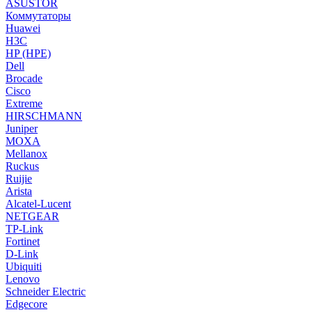
ASUSTOR
Коммутаторы
Huawei
H3C
HP (HPE)
Dell
Brocade
Cisco
Extreme
HIRSCHMANN
Juniper
MOXA
Mellanox
Ruckus
Ruijie
Arista
Alcatel-Lucent
NETGEAR
TP-Link
Fortinet
D-Link
Ubiquiti
Lenovo
Schneider Electric
Edgecore