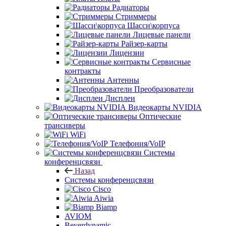
Радиаторы
Стриммеры
Шасси\корпуса
Лицевые панели
Райзер-карты
Лицензии
Сервисные
контракты
Антенны
Преобразователи
Дисплеи
Видеокарты NVIDIA
Оптические
трансиверы
WiFi
Телефония/VoIP
Системы
конференцсвязи
Назад
Системы конференцсвязи
Cisco
Aiwia
Biamp
AVIOM
Beyerdynamic