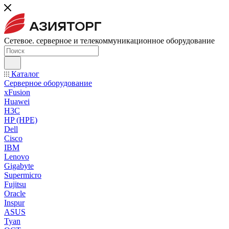
Сетевое. серверное и телекоммуникационное оборудование
Каталог
Серверное оборудование
xFusion
Huawei
H3C
HP (HPE)
Dell
Cisco
IBM
Lenovo
Gigabyte
Supermicro
Fujitsu
Oracle
Inspur
ASUS
Tyan