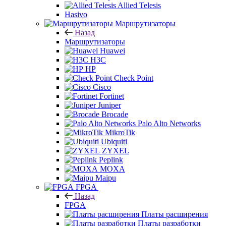
Allied Telesis
Hasivo
Маршрутизаторы
Назад
Маршрутизаторы
Huawei
H3C
HP
Check Point
Cisco
Fortinet
Juniper
Brocade
Palo Alto Networks
MikroTik
Ubiquiti
ZYXEL
Peplink
MOXA
Maipu
FPGA
Назад
FPGA
Платы расширения
Платы разработки