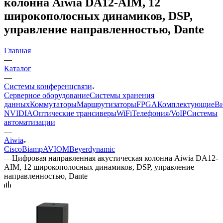
колонна Aiwia DA12-AIM, 12
широкополосных динамиков, DSP,
управление направленностью, Dante
Главная
—
Каталог
—
Системы конференцсвязи
Серверное оборудование
Системы хранения
данных
Коммутаторы
Маршрутизаторы
FPGA
Комплектующие
Ви
NVIDIA
Оптические трансиверы
WiFi
Телефония/VoIP
Системы
автоматизации
—
Aiwia
Cisco
Biamp
AVIOM
Beyerdynamic
—
Цифровая направленная акустическая колонна Aiwia DA12-
AIM, 12 широкополосных динамиков, DSP, управление
направленностью, Dante