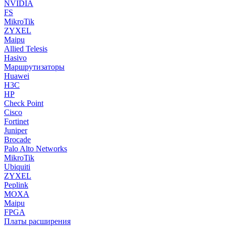
NVIDIA
FS
MikroTik
ZYXEL
Maipu
Allied Telesis
Hasivo
Маршрутизаторы
Huawei
H3C
HP
Check Point
Cisco
Fortinet
Juniper
Brocade
Palo Alto Networks
MikroTik
Ubiquiti
ZYXEL
Peplink
MOXA
Maipu
FPGA
Платы расширения