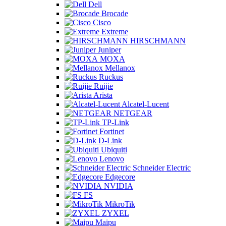
Dell
Brocade
Cisco
Extreme
HIRSCHMANN
Juniper
MOXA
Mellanox
Ruckus
Ruijie
Arista
Alcatel-Lucent
NETGEAR
TP-Link
Fortinet
D-Link
Ubiquiti
Lenovo
Schneider Electric
Edgecore
NVIDIA
FS
MikroTik
ZYXEL
Maipu