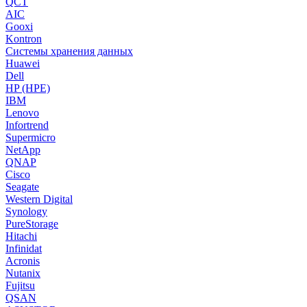
QCT
AIC
Gooxi
Kontron
Системы хранения данных
Huawei
Dell
HP (HPE)
IBM
Lenovo
Infortrend
Supermicro
NetApp
QNAP
Cisco
Seagate
Western Digital
Synology
PureStorage
Hitachi
Infinidat
Acronis
Nutanix
Fujitsu
QSAN