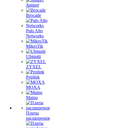
Juniper
Brocade
Palo Alto
Networks
MikroTik
Ubiquiti
ZYXEL
Peplink
MOXA
Maipu
Платы
расширения