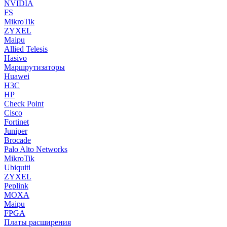
NVIDIA
FS
MikroTik
ZYXEL
Maipu
Allied Telesis
Hasivo
Маршрутизаторы
Huawei
H3C
HP
Check Point
Cisco
Fortinet
Juniper
Brocade
Palo Alto Networks
MikroTik
Ubiquiti
ZYXEL
Peplink
MOXA
Maipu
FPGA
Платы расширения