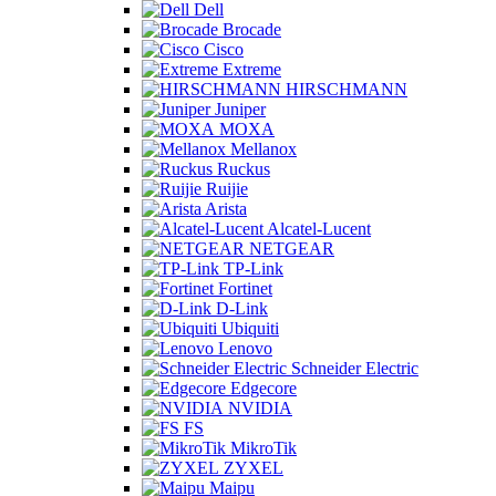
Dell
Brocade
Cisco
Extreme
HIRSCHMANN
Juniper
MOXA
Mellanox
Ruckus
Ruijie
Arista
Alcatel-Lucent
NETGEAR
TP-Link
Fortinet
D-Link
Ubiquiti
Lenovo
Schneider Electric
Edgecore
NVIDIA
FS
MikroTik
ZYXEL
Maipu