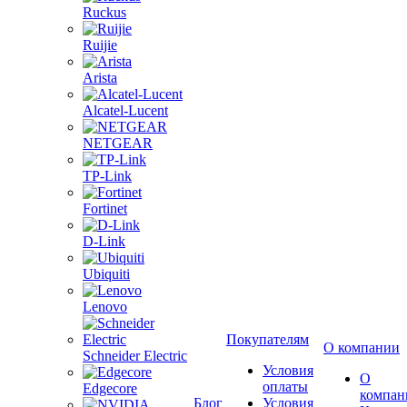
Ruckus
Ruijie
Arista
Alcatel-Lucent
NETGEAR
TP-Link
Fortinet
D-Link
Ubiquiti
Lenovo
Покупателям
О компании
Schneider Electric
Условия
О
оплаты
Edgecore
компан
Блог
Условия