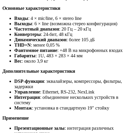
Основные характеристики
Входы
: 4 × mic/line, 6 × stereo line
Выходы
: 6 × line (возможна стерео конфигурация)
Частотный диапазон
: 20 Гц – 20 кГц
Конвертеры
: 24‑бит, 48 кГц
Динамический диапазон
: более 105 дБ
THD+N
: менее 0,05 %
Фантомное питание
: +48 В на микрофонных входах
Габариты
: 1U, 483 × 283 × 44 мм
Вес
: около 3,9 кг
Дополнительные характеристики
DSP‑функции
: эквалайзеры, компрессоры, фильтры,
задержки
Управление
: Ethernet, RS‑232, NexLink
Интеграция
: объединение нескольких устройств в
систему
Монтаж
: установка в стандартную 19″ стойку
Применение
Презентационные залы
: интеграция различных