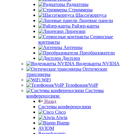
Радиаторы
Стриммеры
Шасси\корпуса
Лицевые панели
Райзер-карты
Лицензии
Сервисные
контракты
Антенны
Преобразователи
Дисплеи
Видеокарты NVIDIA
Оптические
трансиверы
WiFi
Телефония/VoIP
Системы
конференцсвязи
Назад
Системы конференцсвязи
Cisco
Aiwia
Biamp
AVIOM
Beyerdynamic