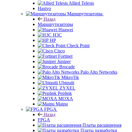
Allied Telesis
Hasivo
Маршрутизаторы
Назад
Маршрутизаторы
Huawei
H3C
HP
Check Point
Cisco
Fortinet
Juniper
Brocade
Palo Alto Networks
MikroTik
Ubiquiti
ZYXEL
Peplink
MOXA
Maipu
FPGA
Назад
FPGA
Платы расширения
Платы разработки