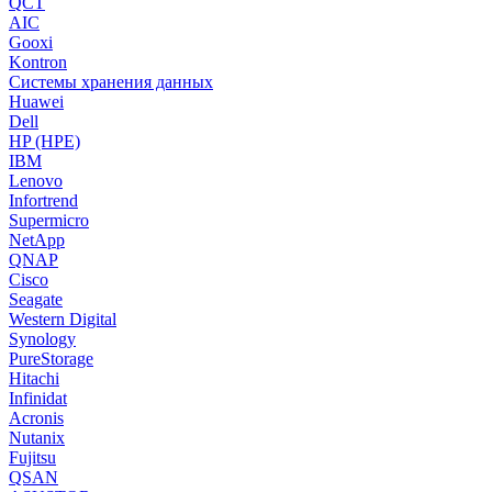
QCT
AIC
Gooxi
Kontron
Системы хранения данных
Huawei
Dell
HP (HPE)
IBM
Lenovo
Infortrend
Supermicro
NetApp
QNAP
Cisco
Seagate
Western Digital
Synology
PureStorage
Hitachi
Infinidat
Acronis
Nutanix
Fujitsu
QSAN