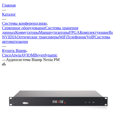
Главная
—
Каталог
—
Системы конференцсвязи
Серверное оборудование
Системы хранения
данных
Коммутаторы
Маршрутизаторы
FPGA
Комплектующие
Ви
NVIDIA
Оптические трансиверы
WiFi
Телефония/VoIP
Системы
автоматизации
—
Купить Biamp
Cisco
Aiwia
AVIOM
Beyerdynamic
—
Аудиосистема Biamp Nexia PM