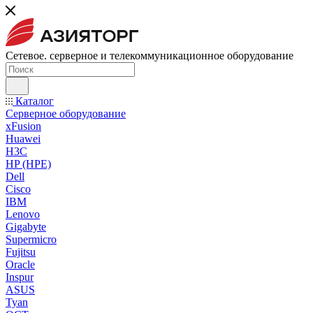
Сетевое. серверное и телекоммуникационное оборудование
Каталог
Серверное оборудование
xFusion
Huawei
H3C
HP (HPE)
Dell
Cisco
IBM
Lenovo
Gigabyte
Supermicro
Fujitsu
Oracle
Inspur
ASUS
Tyan