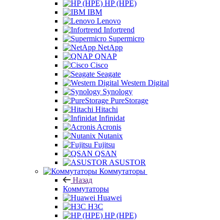
HP (HPE)
IBM
Lenovo
Infortrend
Supermicro
NetApp
QNAP
Cisco
Seagate
Western Digital
Synology
PureStorage
Hitachi
Infinidat
Acronis
Nutanix
Fujitsu
QSAN
ASUSTOR
Коммутаторы
Назад
Коммутаторы
Huawei
H3C
HP (HPE)