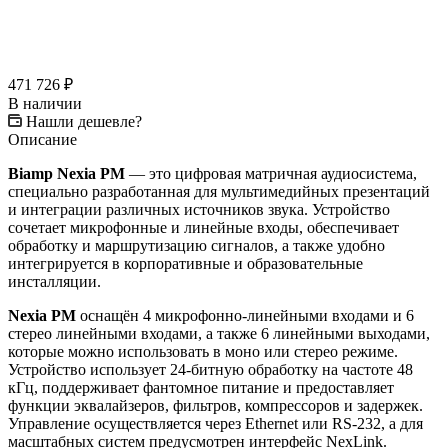
471 726
₽
В наличии
Нашли дешевле?
Описание
Biamp Nexia PM
— это цифровая матричная аудиосистема,
специально разработанная для мультимедийных презентаций
и интеграции различных источников звука. Устройство
сочетает микрофонные и линейные входы, обеспечивает
обработку и маршрутизацию сигналов, а также удобно
интегрируется в корпоративные и образовательные
инсталляции.
Nexia PM
оснащён 4 микрофонно‑линейными входами и 6
стерео линейными входами, а также 6 линейными выходами,
которые можно использовать в моно или стерео режиме.
Устройство использует 24‑битную обработку на частоте 48
кГц, поддерживает фантомное питание и предоставляет
функции эквалайзеров, фильтров, компрессоров и задержек.
Управление осуществляется через Ethernet или RS‑232, а для
масштабных систем предусмотрен интерфейс NexLink.