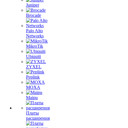
Juniper
Brocade
Palo Alto
Networks
MikroTik
Ubiquiti
ZYXEL
Peplink
MOXA
Maipu
Платы
расширения