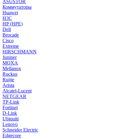
ASUSTOR
Коммутаторы
Huawei
H3C
HP (HPE)
Dell
Brocade
Cisco
Extreme
HIRSCHMANN
Juniper
MOXA
Mellanox
Ruckus
Ruijie
Arista
Alcatel-Lucent
NETGEAR
TP-Link
Fortinet
D-Link
Ubiquiti
Lenovo
Schneider Electric
Edgecore