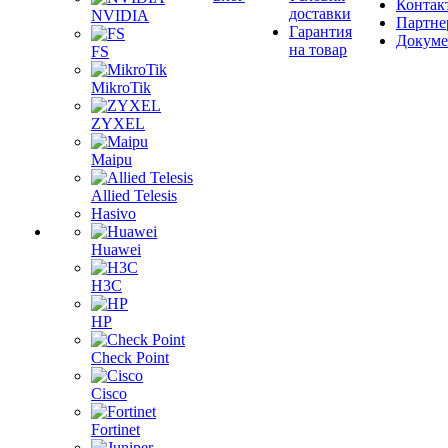
Контак
доставки
NVIDIA
Партне
Гарантия
Докум
на товар
FS
MikroTik
ZYXEL
Maipu
Allied Telesis
Hasivo
Huawei
H3C
HP
Check Point
Cisco
Fortinet