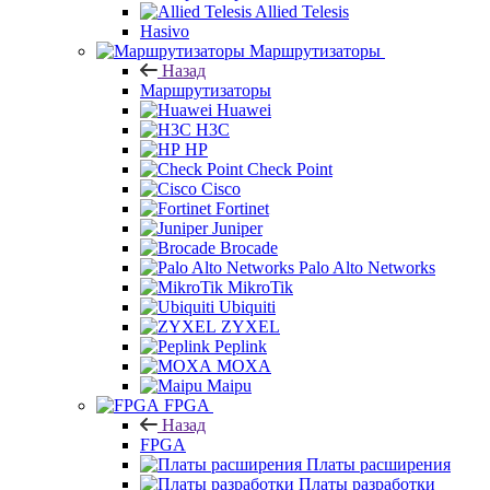
Allied Telesis
Hasivo
Маршрутизаторы
Назад
Маршрутизаторы
Huawei
H3C
HP
Check Point
Cisco
Fortinet
Juniper
Brocade
Palo Alto Networks
MikroTik
Ubiquiti
ZYXEL
Peplink
MOXA
Maipu
FPGA
Назад
FPGA
Платы расширения
Платы разработки