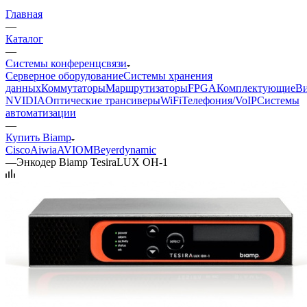
Главная
—
Каталог
—
Системы конференцсвязи
Серверное оборудование
Системы хранения
данных
Коммутаторы
Маршрутизаторы
FPGA
Комплектующие
Ви
NVIDIA
Оптические трансиверы
WiFi
Телефония/VoIP
Системы
автоматизации
—
Купить Biamp
Cisco
Aiwia
AVIOM
Beyerdynamic
—
Энкодер Biamp TesiraLUX OH-1