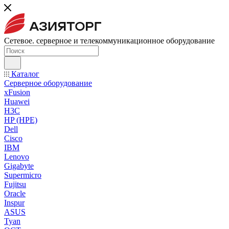
Сетевое. серверное и телекоммуникационное оборудование
Каталог
Серверное оборудование
xFusion
Huawei
H3C
HP (HPE)
Dell
Cisco
IBM
Lenovo
Gigabyte
Supermicro
Fujitsu
Oracle
Inspur
ASUS
Tyan