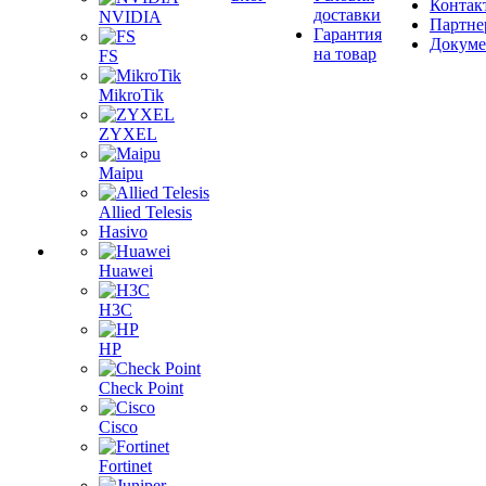
Контак
доставки
NVIDIA
Партне
Гарантия
Докум
на товар
FS
MikroTik
ZYXEL
Maipu
Allied Telesis
Hasivo
Huawei
H3C
HP
Check Point
Cisco
Fortinet