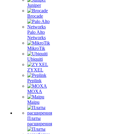
Juniper
Brocade
Palo Alto
Networks
MikroTik
Ubiquiti
ZYXEL
Peplink
MOXA
Maipu
Платы
расширения