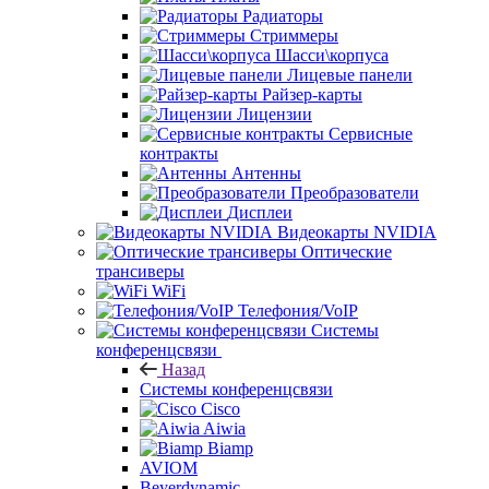
Радиаторы
Стриммеры
Шасси\корпуса
Лицевые панели
Райзер-карты
Лицензии
Сервисные
контракты
Антенны
Преобразователи
Дисплеи
Видеокарты NVIDIA
Оптические
трансиверы
WiFi
Телефония/VoIP
Системы
конференцсвязи
Назад
Системы конференцсвязи
Cisco
Aiwia
Biamp
AVIOM
Beyerdynamic