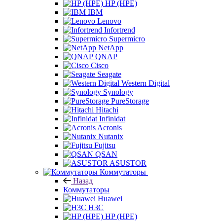
HP (HPE)
IBM
Lenovo
Infortrend
Supermicro
NetApp
QNAP
Cisco
Seagate
Western Digital
Synology
PureStorage
Hitachi
Infinidat
Acronis
Nutanix
Fujitsu
QSAN
ASUSTOR
Коммутаторы
Назад
Коммутаторы
Huawei
H3C
HP (HPE)