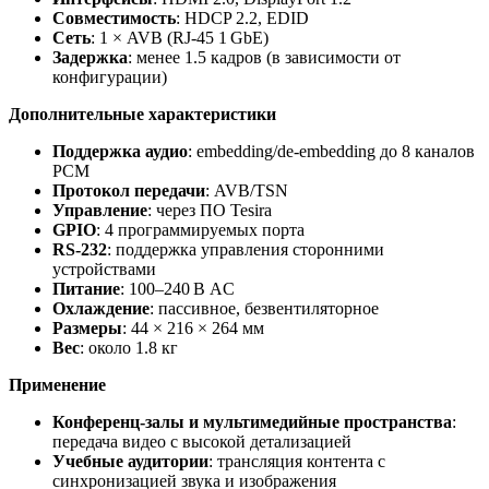
Совместимость
: HDCP 2.2, EDID
Сеть
: 1 × AVB (RJ‑45 1 GbE)
Задержка
: менее 1.5 кадров (в зависимости от
конфигурации)
Дополнительные характеристики
Поддержка аудио
: embedding/de‑embedding до 8 каналов
PCM
Протокол передачи
: AVB/TSN
Управление
: через ПО Tesira
GPIO
: 4 программируемых порта
RS‑232
: поддержка управления сторонними
устройствами
Питание
: 100–240 В AC
Охлаждение
: пассивное, безвентиляторное
Размеры
: 44 × 216 × 264 мм
Вес
: около 1.8 кг
Применение
Конференц‑залы и мультимедийные пространства
:
передача видео с высокой детализацией
Учебные аудитории
: трансляция контента с
синхронизацией звука и изображения