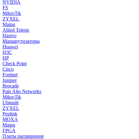
NVIDIA
FS
MikroTik
ZYXEL
Maipu
Allied Telesis
Hasivo
Маршрутизаторы
Huawei
H3C
HP
Check Point
Cisco
Fortinet
Juniper
Brocade
Palo Alto Networks
MikroTik
Ubiquiti
ZYXEL
Peplink
MOXA
Maipu
FPGA
Платы расширения