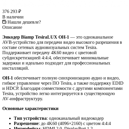
376 293
₽
В наличии
Нашли дешевле?
Описание
Энкодер Biamp TesiraLUX OH‑1
— это одноканальное
AVB‑устройство для передачи видео высокого разрешения в
составе сетевых аудиовизуальных систем Tesira.
Поддерживает передачу 4K60 видео с цветовой
субдискретизацией 4:4:4, обеспечивает минимальные
задержки и идеально подходит для профессиональных
инсталляций.
OH‑1
обеспечивает полную синхронизацию аудио и видео,
гибкое управление через ПО Tesira, а также поддержку EDID
и HDCP. Благодаря совместимости с другими компонентами
Tesira, устройство легко интегрируется в существующую
AV‑инфраструктуру.
Основные характеристики
Тип устройства
: одноканальный видеокодер
Разрешение
: до 4K60 (4096×2160) с цветом 4:4:4
Интерфейсы
: HDMI 2.0, DisplayPort 1.2