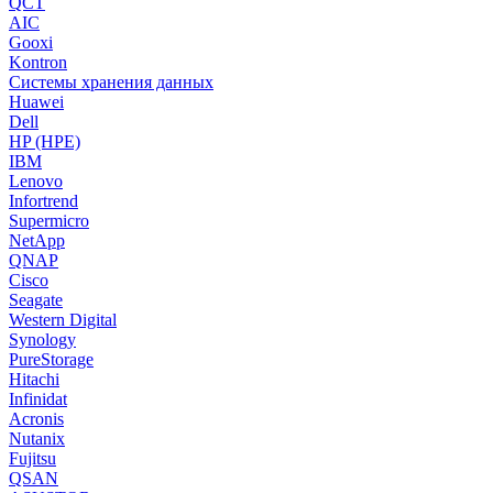
QCT
AIC
Gooxi
Kontron
Системы хранения данных
Huawei
Dell
HP (HPE)
IBM
Lenovo
Infortrend
Supermicro
NetApp
QNAP
Cisco
Seagate
Western Digital
Synology
PureStorage
Hitachi
Infinidat
Acronis
Nutanix
Fujitsu
QSAN