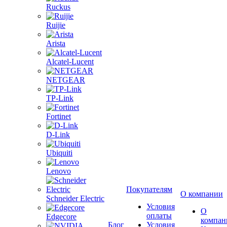
Ruckus
Ruijie
Arista
Alcatel-Lucent
NETGEAR
TP-Link
Fortinet
D-Link
Ubiquiti
Lenovo
Покупателям
О компании
Schneider Electric
Условия
О
оплаты
Edgecore
компан
Блог
Условия