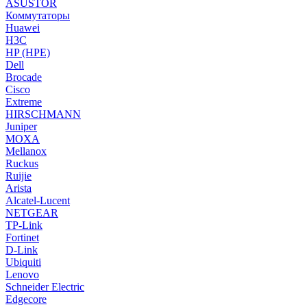
ASUSTOR
Коммутаторы
Huawei
H3C
HP (HPE)
Dell
Brocade
Cisco
Extreme
HIRSCHMANN
Juniper
MOXA
Mellanox
Ruckus
Ruijie
Arista
Alcatel-Lucent
NETGEAR
TP-Link
Fortinet
D-Link
Ubiquiti
Lenovo
Schneider Electric
Edgecore