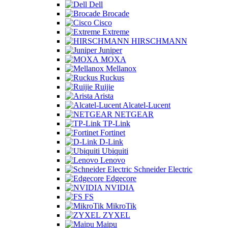
Dell
Brocade
Cisco
Extreme
HIRSCHMANN
Juniper
MOXA
Mellanox
Ruckus
Ruijie
Arista
Alcatel-Lucent
NETGEAR
TP-Link
Fortinet
D-Link
Ubiquiti
Lenovo
Schneider Electric
Edgecore
NVIDIA
FS
MikroTik
ZYXEL
Maipu