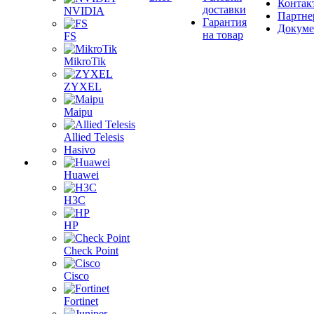
Контак
доставки
NVIDIA
Партне
Гарантия
Докум
на товар
FS
MikroTik
ZYXEL
Maipu
Allied Telesis
Hasivo
Huawei
H3C
HP
Check Point
Cisco
Fortinet