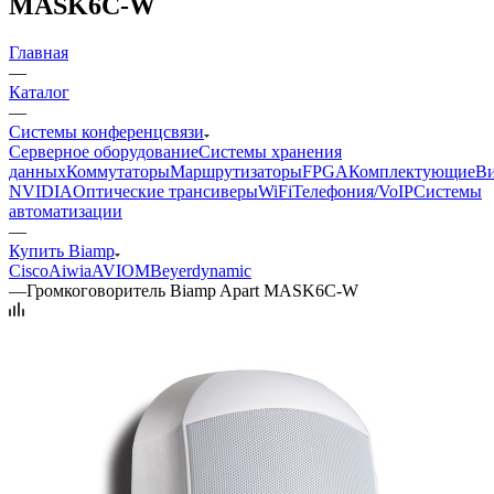
MASK6C-W
Главная
—
Каталог
—
Системы конференцсвязи
Серверное оборудование
Системы хранения
данных
Коммутаторы
Маршрутизаторы
FPGA
Комплектующие
Ви
NVIDIA
Оптические трансиверы
WiFi
Телефония/VoIP
Системы
автоматизации
—
Купить Biamp
Cisco
Aiwia
AVIOM
Beyerdynamic
—
Громкоговоритель Biamp Apart MASK6C-W