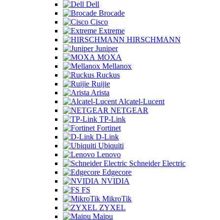
Dell
Brocade
Cisco
Extreme
HIRSCHMANN
Juniper
MOXA
Mellanox
Ruckus
Ruijie
Arista
Alcatel-Lucent
NETGEAR
TP-Link
Fortinet
D-Link
Ubiquiti
Lenovo
Schneider Electric
Edgecore
NVIDIA
FS
MikroTik
ZYXEL
Maipu