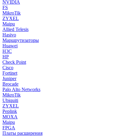
NVIDIA
FS
MikroTik
ZYXEL
Maipu
Allied Telesis
Hasivo
Маршрутизаторы
Huawei
H3C
HP
Check Point
Cisco
Fortinet
Juniper
Brocade
Palo Alto Networks
MikroTik
Ubiquiti
ZYXEL
Peplink
MOXA
Maipu
FPGA
Платы расширения