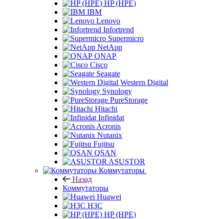
HP (HPE)
IBM
Lenovo
Infortrend
Supermicro
NetApp
QNAP
Cisco
Seagate
Western Digital
Synology
PureStorage
Hitachi
Infinidat
Acronis
Nutanix
Fujitsu
QSAN
ASUSTOR
Коммутаторы
Назад
Коммутаторы
Huawei
H3C
HP (HPE)