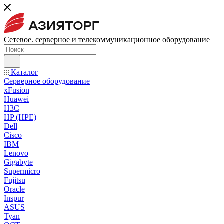
Сетевое. серверное и телекоммуникационное оборудование
Каталог
Серверное оборудование
xFusion
Huawei
H3C
HP (HPE)
Dell
Cisco
IBM
Lenovo
Gigabyte
Supermicro
Fujitsu
Oracle
Inspur
ASUS
Tyan