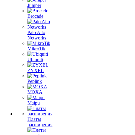
Juniper
Brocade
Palo Alto
Networks
MikroTik
Ubiquiti
ZYXEL
Peplink
MOXA
Maipu
Платы
расширения