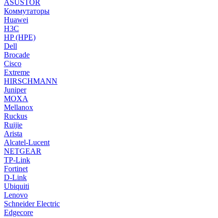
ASUSTOR
Коммутаторы
Huawei
H3C
HP (HPE)
Dell
Brocade
Cisco
Extreme
HIRSCHMANN
Juniper
MOXA
Mellanox
Ruckus
Ruijie
Arista
Alcatel-Lucent
NETGEAR
TP-Link
Fortinet
D-Link
Ubiquiti
Lenovo
Schneider Electric
Edgecore