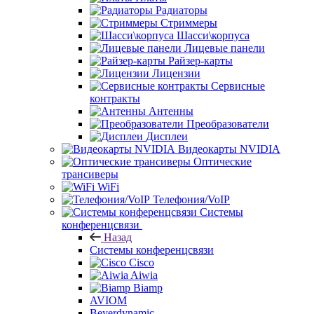
Радиаторы
Стриммеры
Шасси\корпуса
Лицевые панели
Райзер-карты
Лицензии
Сервисные
контракты
Антенны
Преобразователи
Дисплеи
Видеокарты NVIDIA
Оптические
трансиверы
WiFi
Телефония/VoIP
Системы
конференцсвязи
Назад
Системы конференцсвязи
Cisco
Aiwia
Biamp
AVIOM
Beyerdynamic