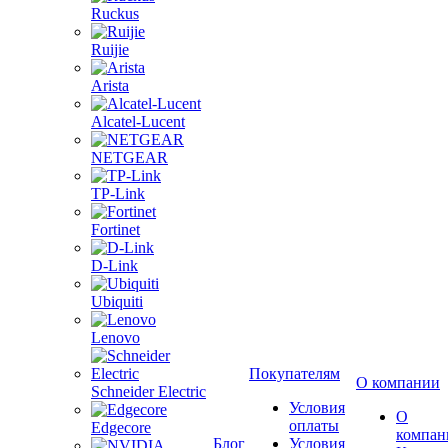
Ruckus
Ruijie
Arista
Alcatel-Lucent
NETGEAR
TP-Link
Fortinet
D-Link
Ubiquiti
Lenovo
Покупателям
О компании
Schneider Electric
Условия
О
оплаты
Edgecore
компан
Блог
Условия