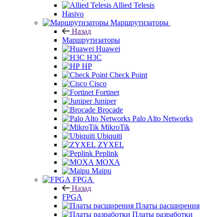
Allied Telesis
Hasivo
Маршрутизаторы
Назад
Маршрутизаторы
Huawei
H3C
HP
Check Point
Cisco
Fortinet
Juniper
Brocade
Palo Alto Networks
MikroTik
Ubiquiti
ZYXEL
Peplink
MOXA
Maipu
FPGA
Назад
FPGA
Платы расширения
Платы разработки