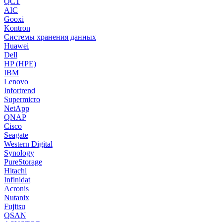
QCT
AIC
Gooxi
Kontron
Системы хранения данных
Huawei
Dell
HP (HPE)
IBM
Lenovo
Infortrend
Supermicro
NetApp
QNAP
Cisco
Seagate
Western Digital
Synology
PureStorage
Hitachi
Infinidat
Acronis
Nutanix
Fujitsu
QSAN