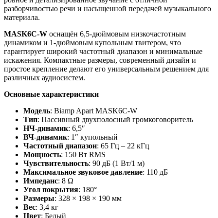
разборчивостью речи и насыщенной передачей музыкального
материала.
MASK6C-W
оснащён 6,5‑дюймовым низкочастотным
динамиком и 1‑дюймовым купольным твитером, что
гарантирует широкий частотный диапазон и минимальные
искажения. Компактные размеры, современный дизайн и
простое крепление делают его универсальным решением для
различных аудиосистем.
Основные характеристики
Модель
: Biamp Apart MASK6C-W
Тип
: Пассивный двухполосный громкоговоритель
НЧ‑динамик
: 6,5″
ВЧ‑динамик
: 1″ купольный
Частотный диапазон
: 65 Гц – 22 кГц
Мощность
: 150 Вт RMS
Чувствительность
: 90 дБ (1 Вт/1 м)
Максимальное звуковое давление
: 110 дБ
Импеданс
: 8 Ω
Угол покрытия
: 180°
Размеры
: 328 × 198 × 190 мм
Вес
: 3,4 кг
Цвет
: Белый