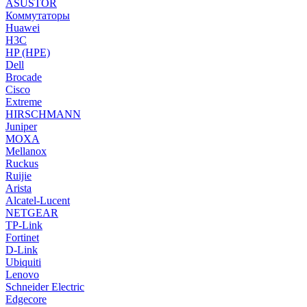
ASUSTOR
Коммутаторы
Huawei
H3C
HP (HPE)
Dell
Brocade
Cisco
Extreme
HIRSCHMANN
Juniper
MOXA
Mellanox
Ruckus
Ruijie
Arista
Alcatel-Lucent
NETGEAR
TP-Link
Fortinet
D-Link
Ubiquiti
Lenovo
Schneider Electric
Edgecore