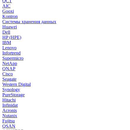
QCT
AIC
Gooxi
Kontron
Системы хранения данных
Huawei
Dell
HP (HPE)
IBM
Lenovo
Infortrend
Supermicro
NetApp
QNAP
Cisco
Seagate
Western Digital
Synology
PureStorage
Hitachi
Infinidat
Acronis
Nutanix
Fujitsu
QSAN