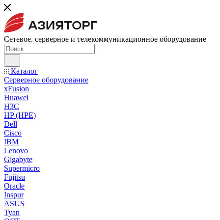
Сетевое. серверное и телекоммуникационное оборудование
Каталог
Серверное оборудование
xFusion
Huawei
H3C
HP (HPE)
Dell
Cisco
IBM
Lenovo
Gigabyte
Supermicro
Fujitsu
Oracle
Inspur
ASUS
Tyan