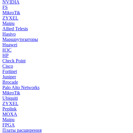
NVIDIA
FS
MikroTik
ZYXEL
Maipu
Allied Telesis
Hasivo
Маршрутизаторы
Huawei
H3C
HP
Check Point
Cisco
Fortinet
Juniper
Brocade
Palo Alto Networks
MikroTik
Ubiquiti
ZYXEL
Peplink
MOXA
Maipu
FPGA
Платы расширения