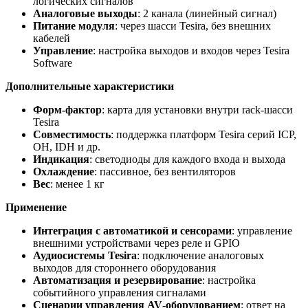
логических сигналов
Аналоговые выходы
: 2 канала (линейный сигнал)
Питание модуля
: через шасси Tesira, без внешних
кабелей
Управление
: настройка выходов и входов через Tesira
Software
Дополнительные характеристики
Форм‑фактор
: карта для установки внутри rack‑шасси
Tesira
Совместимость
: поддержка платформ Tesira серий ICP,
OH, IDH и др.
Индикация
: светодиоды для каждого входа и выхода
Охлаждение
: пассивное, без вентиляторов
Вес
: менее 1 кг
Применение
Интеграция с автоматикой и сенсорами
: управление
внешними устройствами через реле и GPIO
Аудиосистемы Tesira
: подключение аналоговых
выходов для стороннего оборудования
Автоматизация и резервирование
: настройка
событийного управления сигналами
Сценарии управления AV‑оборудованием
: ответ на