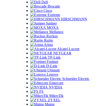
Dell
Brocade
Cisco
Extreme
HIRSCHMANN
Juniper
MOXA
Mellanox
Ruckus
Ruijie
Arista
Alcatel-Lucent
NETGEAR
TP-Link
Fortinet
D-Link
Ubiquiti
Lenovo
Schneider Electric
Edgecore
NVIDIA
FS
MikroTik
ZYXEL
Maipu