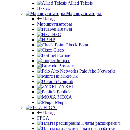
Allied Telesis
Hasivo
Маршрутизаторы
Назад
Маршрутизаторы
Huawei
H3C
HP
Check Point
Cisco
Fortinet
Juniper
Brocade
Palo Alto Networks
MikroTik
Ubiquiti
ZYXEL
Peplink
MOXA
Maipu
FPGA
Назад
FPGA
Платы расширения
Платы разработки