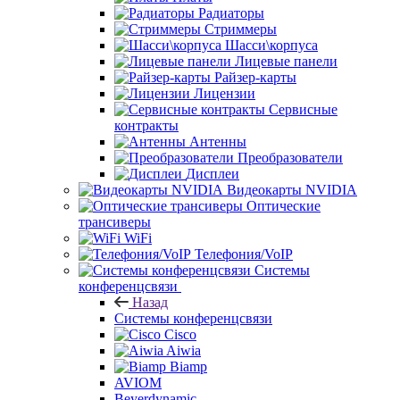
Радиаторы
Стриммеры
Шасси\корпуса
Лицевые панели
Райзер-карты
Лицензии
Сервисные
контракты
Антенны
Преобразователи
Дисплеи
Видеокарты NVIDIA
Оптические
трансиверы
WiFi
Телефония/VoIP
Системы
конференцсвязи
Назад
Системы конференцсвязи
Cisco
Aiwia
Biamp
AVIOM
Beyerdynamic