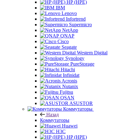
HP (HPE)
IBM
Lenovo
Infortrend
Supermicro
NetApp
QNAP
Cisco
Seagate
Western Digital
Synology
PureStorage
Hitachi
Infinidat
Acronis
Nutanix
Fujitsu
QSAN
ASUSTOR
Коммутаторы
Назад
Коммутаторы
Huawei
H3C
HP (HPE)