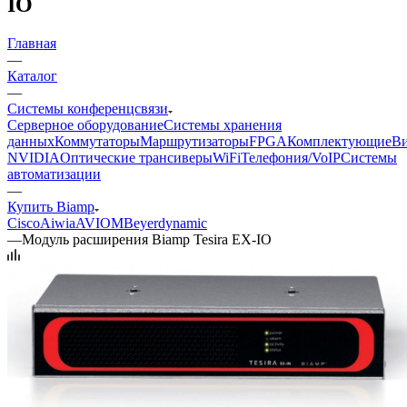
IO
Главная
—
Каталог
—
Системы конференцсвязи
Серверное оборудование
Системы хранения
данных
Коммутаторы
Маршрутизаторы
FPGA
Комплектующие
Ви
NVIDIA
Оптические трансиверы
WiFi
Телефония/VoIP
Системы
автоматизации
—
Купить Biamp
Cisco
Aiwia
AVIOM
Beyerdynamic
—
Модуль расширения Biamp Tesira EX-IO