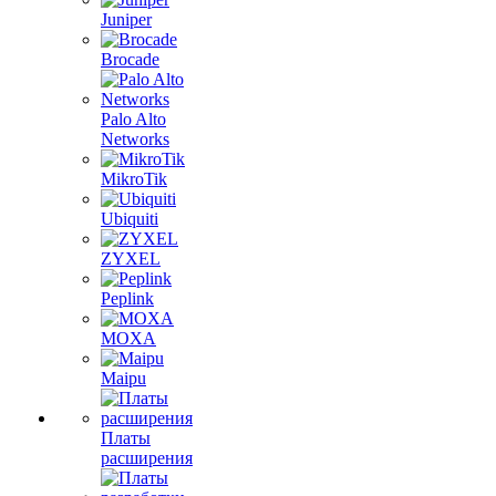
Juniper
Brocade
Palo Alto
Networks
MikroTik
Ubiquiti
ZYXEL
Peplink
MOXA
Maipu
Платы
расширения