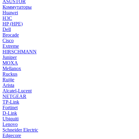
ASUSTOR
Коммутаторы
Huawei
H3C
HP (HPE)
Dell
Brocade
Cisco
Extreme
HIRSCHMANN
Juniper
MOXA
Mellanox
Ruckus
Ruijie
Arista
Alcatel-Lucent
NETGEAR
TP-Link
Fortinet
D-Link
Ubiquiti
Lenovo
Schneider Electric
Edgecore