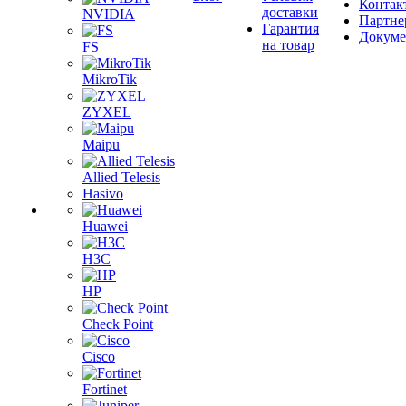
Контак
доставки
NVIDIA
Партне
Гарантия
Докум
на товар
FS
MikroTik
ZYXEL
Maipu
Allied Telesis
Hasivo
Huawei
H3C
HP
Check Point
Cisco
Fortinet