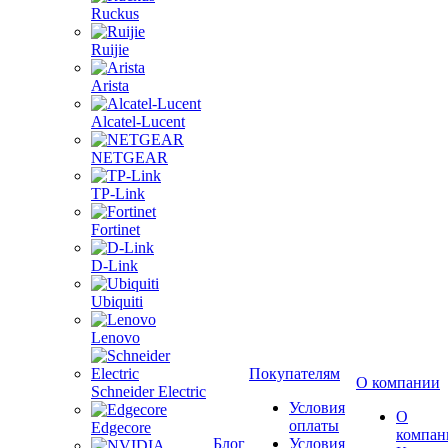
Ruckus
Ruijie
Arista
Alcatel-Lucent
NETGEAR
TP-Link
Fortinet
D-Link
Ubiquiti
Lenovo
Покупателям
О компании
Schneider Electric
Условия
О
оплаты
Edgecore
компан
Блог
Условия