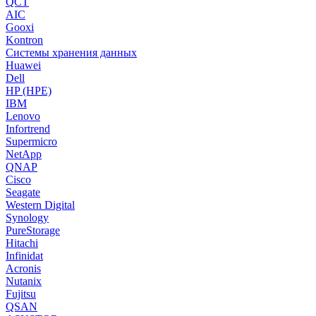
QCT
AIC
Gooxi
Kontron
Системы хранения данных
Huawei
Dell
HP (HPE)
IBM
Lenovo
Infortrend
Supermicro
NetApp
QNAP
Cisco
Seagate
Western Digital
Synology
PureStorage
Hitachi
Infinidat
Acronis
Nutanix
Fujitsu
QSAN