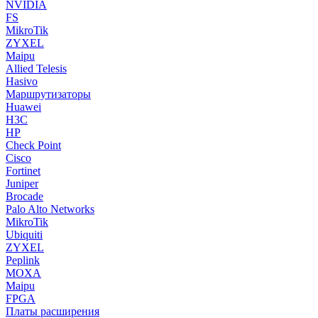
NVIDIA
FS
MikroTik
ZYXEL
Maipu
Allied Telesis
Hasivo
Маршрутизаторы
Huawei
H3C
HP
Check Point
Cisco
Fortinet
Juniper
Brocade
Palo Alto Networks
MikroTik
Ubiquiti
ZYXEL
Peplink
MOXA
Maipu
FPGA
Платы расширения