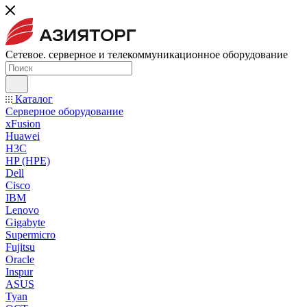
Сетевое. серверное и телекоммуникационное оборудование
Каталог
Серверное оборудование
xFusion
Huawei
H3C
HP (HPE)
Dell
Cisco
IBM
Lenovo
Gigabyte
Supermicro
Fujitsu
Oracle
Inspur
ASUS
Tyan