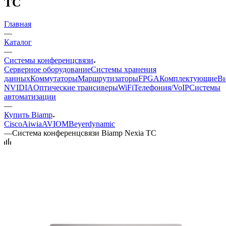
TC
Главная
—
Каталог
—
Системы конференцсвязи
Серверное оборудование
Системы хранения
данных
Коммутаторы
Маршрутизаторы
FPGA
Комплектующие
Ви
NVIDIA
Оптические трансиверы
WiFi
Телефония/VoIP
Системы
автоматизации
—
Купить Biamp
Cisco
Aiwia
AVIOM
Beyerdynamic
—
Система конференцсвязи Biamp Nexia TC