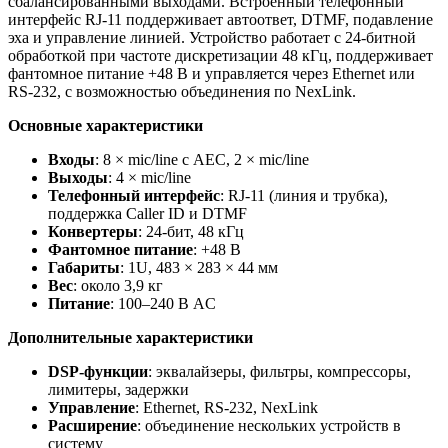
сбалансированными выходами. Встроенный телефонный
интерфейс RJ‑11 поддерживает автоответ, DTMF, подавление
эха и управление линией. Устройство работает с 24‑битной
обработкой при частоте дискретизации 48 кГц, поддерживает
фантомное питание +48 В и управляется через Ethernet или
RS‑232, с возможностью объединения по NexLink.
Основные характеристики
Входы
: 8 × mic/line с AEC, 2 × mic/line
Выходы
: 4 × mic/line
Телефонный интерфейс
: RJ‑11 (линия и трубка),
поддержка Caller ID и DTMF
Конвертеры
: 24‑бит, 48 кГц
Фантомное питание
: +48 В
Габариты
: 1U, 483 × 283 × 44 мм
Вес
: около 3,9 кг
Питание
: 100–240 В AC
Дополнительные характеристики
DSP‑функции
: эквалайзеры, фильтры, компрессоры,
лимитеры, задержки
Управление
: Ethernet, RS‑232, NexLink
Расширение
: объединение нескольких устройств в
систему