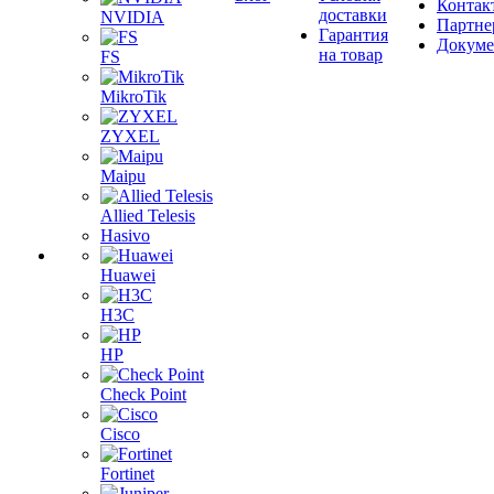
Контак
доставки
NVIDIA
Партне
Гарантия
Докум
на товар
FS
MikroTik
ZYXEL
Maipu
Allied Telesis
Hasivo
Huawei
H3C
HP
Check Point
Cisco
Fortinet