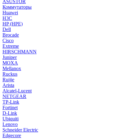
ASUSTOR
Коммутаторы
Huawei
H3C
HP (HPE)
Dell
Brocade
Cisco
Extreme
HIRSCHMANN
Juniper
MOXA
Mellanox
Ruckus
Ruijie
Arista
Alcatel-Lucent
NETGEAR
TP-Link
Fortinet
D-Link
Ubiquiti
Lenovo
Schneider Electric
Edgecore