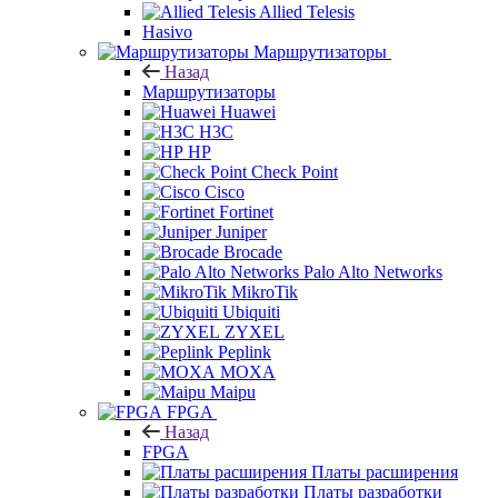
Allied Telesis
Hasivo
Маршрутизаторы
Назад
Маршрутизаторы
Huawei
H3C
HP
Check Point
Cisco
Fortinet
Juniper
Brocade
Palo Alto Networks
MikroTik
Ubiquiti
ZYXEL
Peplink
MOXA
Maipu
FPGA
Назад
FPGA
Платы расширения
Платы разработки