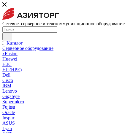
Сетевое. серверное и телекоммуникационное оборудование
Каталог
Серверное оборудование
xFusion
Huawei
H3C
HP (HPE)
Dell
Cisco
IBM
Lenovo
Gigabyte
Supermicro
Fujitsu
Oracle
Inspur
ASUS
Tyan