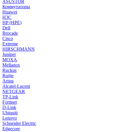
ASUSTOR
Коммутаторы
Huawei
H3C
HP (HPE)
Dell
Brocade
Cisco
Extreme
HIRSCHMANN
Juniper
MOXA
Mellanox
Ruckus
Ruijie
Arista
Alcatel-Lucent
NETGEAR
TP-Link
Fortinet
D-Link
Ubiquiti
Lenovo
Schneider Electric
Edgecore