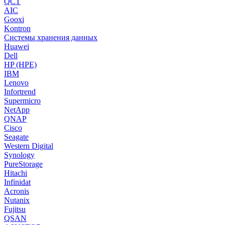
QCT
AIC
Gooxi
Kontron
Системы хранения данных
Huawei
Dell
HP (HPE)
IBM
Lenovo
Infortrend
Supermicro
NetApp
QNAP
Cisco
Seagate
Western Digital
Synology
PureStorage
Hitachi
Infinidat
Acronis
Nutanix
Fujitsu
QSAN