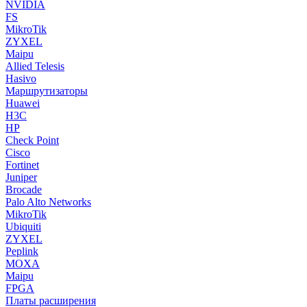
NVIDIA
FS
MikroTik
ZYXEL
Maipu
Allied Telesis
Hasivo
Маршрутизаторы
Huawei
H3C
HP
Check Point
Cisco
Fortinet
Juniper
Brocade
Palo Alto Networks
MikroTik
Ubiquiti
ZYXEL
Peplink
MOXA
Maipu
FPGA
Платы расширения