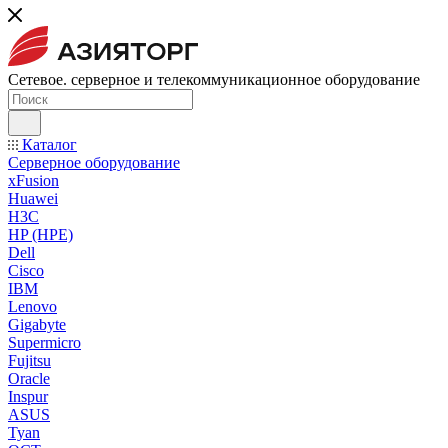
Сетевое. серверное и телекоммуникационное оборудование
Каталог
Серверное оборудование
xFusion
Huawei
H3C
HP (HPE)
Dell
Cisco
IBM
Lenovo
Gigabyte
Supermicro
Fujitsu
Oracle
Inspur
ASUS
Tyan