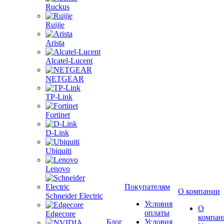
Ruckus
Ruijie
Arista
Alcatel-Lucent
NETGEAR
TP-Link
Fortinet
D-Link
Ubiquiti
Lenovo
Покупателям
О компании
Schneider Electric
Условия
О
оплаты
Edgecore
компан
Блог
Условия