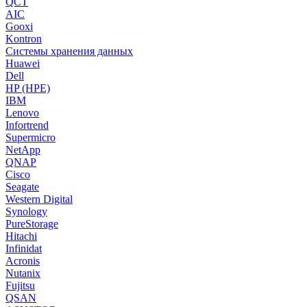
QCT
AIC
Gooxi
Kontron
Системы хранения данных
Huawei
Dell
HP (HPE)
IBM
Lenovo
Infortrend
Supermicro
NetApp
QNAP
Cisco
Seagate
Western Digital
Synology
PureStorage
Hitachi
Infinidat
Acronis
Nutanix
Fujitsu
QSAN