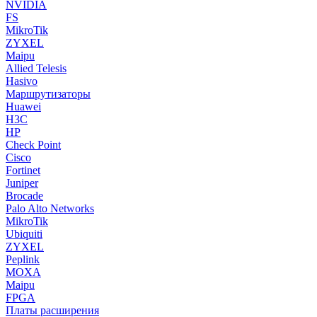
NVIDIA
FS
MikroTik
ZYXEL
Maipu
Allied Telesis
Hasivo
Маршрутизаторы
Huawei
H3C
HP
Check Point
Cisco
Fortinet
Juniper
Brocade
Palo Alto Networks
MikroTik
Ubiquiti
ZYXEL
Peplink
MOXA
Maipu
FPGA
Платы расширения