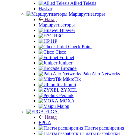
Allied Telesis
Hasivo
Маршрутизаторы
Назад
Маршрутизаторы
Huawei
H3C
HP
Check Point
Cisco
Fortinet
Juniper
Brocade
Palo Alto Networks
MikroTik
Ubiquiti
ZYXEL
Peplink
MOXA
Maipu
FPGA
Назад
FPGA
Платы расширения
Платы разработки