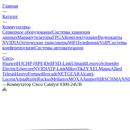
Главная
—
Каталог
—
Коммутаторы
Серверное оборудование
Системы хранения
данных
Маршрутизаторы
FPGA
Комплектующие
Видеокарты
NVIDIA
Оптические трансиверы
WiFi
Телефония/VoIP
Системы
конференцсвязи
Системы автоматизации
—
Cisco
Huawei
H3C
HP (HPE)
Dell
FS
D-Link
Ubiquiti
Lenovo
Schneider
Electric
Edgecore
NVIDIA
TP-Link
MikroTik
ZYXEL
Maipu
Allied
Telesis
Hasivo
Fortinet
Brocade
NETGEAR
Alcatel-
Lucent
Arista
Ruijie
Ruckus
Mellanox
MOXA
Juniper
HIRSCHMANN
—
Коммутатор Cisco Catalyst 9300-24UB