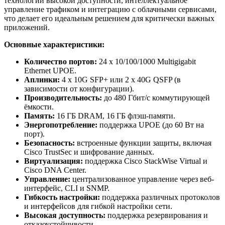
технологий высокой доступности, интеллектуальное
управление трафиком и интеграцию с облачными сервисами,
что делает его идеальным решением для критически важных
приложений.
Основные характеристики:
Количество портов:
24 x 10/100/1000 Multigigabit
Ethernet UPOE.
Аплинки:
4 x 10G SFP+ или 2 x 40G QSFP (в
зависимости от конфигурации).
Производительность:
до 480 Гбит/с коммутирующей
ёмкости.
Память:
16 ГБ DRAM, 16 ГБ флэш-памяти.
Энергопотребление:
поддержка UPOE (до 60 Вт на
порт).
Безопасность:
встроенные функции защиты, включая
Cisco TrustSec и шифрование данных.
Виртуализация:
поддержка Cisco StackWise Virtual и
Cisco DNA Center.
Управление:
централизованное управление через веб-
интерфейс, CLI и SNMP.
Гибкость настройки:
поддержка различных протоколов
и интерфейсов для гибкой настройки сети.
Высокая доступность:
поддержка резервирования и
отказоустойчивости.