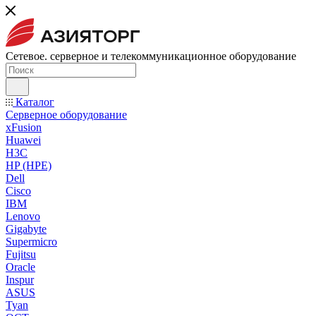
Сетевое. серверное и телекоммуникационное оборудование
Каталог
Серверное оборудование
xFusion
Huawei
H3C
HP (HPE)
Dell
Cisco
IBM
Lenovo
Gigabyte
Supermicro
Fujitsu
Oracle
Inspur
ASUS
Tyan