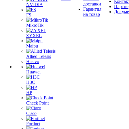
Контак
доставки
NVIDIA
Партне
Гарантия
Докум
на товар
FS
MikroTik
ZYXEL
Maipu
Allied Telesis
Hasivo
Huawei
H3C
HP
Check Point
Cisco
Fortinet