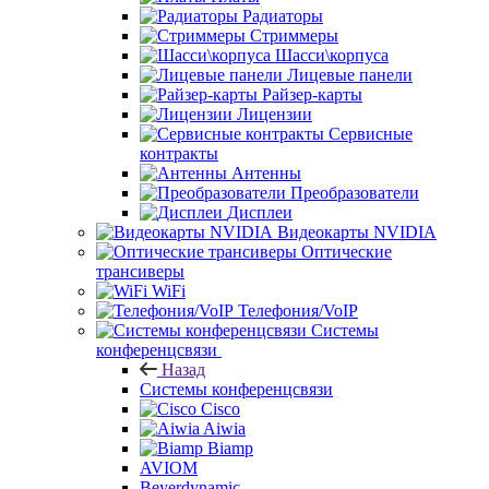
Радиаторы
Стриммеры
Шасси\корпуса
Лицевые панели
Райзер-карты
Лицензии
Сервисные
контракты
Антенны
Преобразователи
Дисплеи
Видеокарты NVIDIA
Оптические
трансиверы
WiFi
Телефония/VoIP
Системы
конференцсвязи
Назад
Системы конференцсвязи
Cisco
Aiwia
Biamp
AVIOM
Beyerdynamic