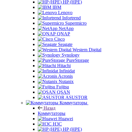
HP (HPE)
IBM
Lenovo
Infortrend
Supermicro
NetApp
QNAP
Cisco
Seagate
Western Digital
Synology
PureStorage
Hitachi
Infinidat
Acronis
Nutanix
Fujitsu
QSAN
ASUSTOR
Коммутаторы
Назад
Коммутаторы
Huawei
H3C
HP (HPE)