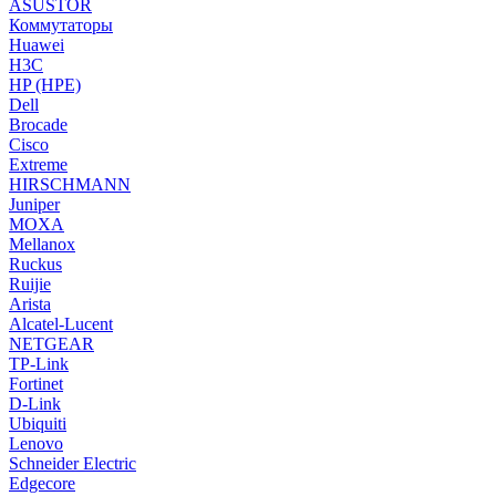
ASUSTOR
Коммутаторы
Huawei
H3C
HP (HPE)
Dell
Brocade
Cisco
Extreme
HIRSCHMANN
Juniper
MOXA
Mellanox
Ruckus
Ruijie
Arista
Alcatel-Lucent
NETGEAR
TP-Link
Fortinet
D-Link
Ubiquiti
Lenovo
Schneider Electric
Edgecore