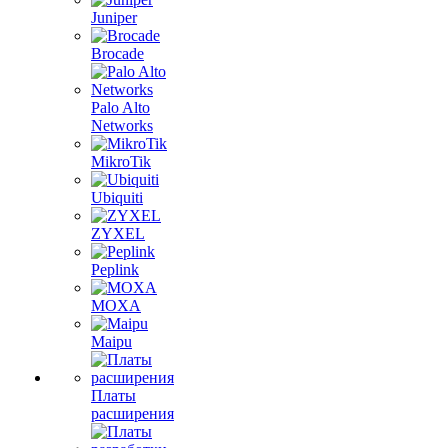
Juniper
Brocade
Palo Alto
Networks
MikroTik
Ubiquiti
ZYXEL
Peplink
MOXA
Maipu
Платы
расширения