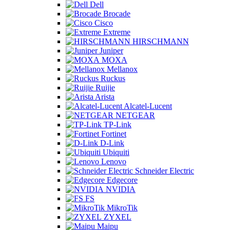
Dell
Brocade
Cisco
Extreme
HIRSCHMANN
Juniper
MOXA
Mellanox
Ruckus
Ruijie
Arista
Alcatel-Lucent
NETGEAR
TP-Link
Fortinet
D-Link
Ubiquiti
Lenovo
Schneider Electric
Edgecore
NVIDIA
FS
MikroTik
ZYXEL
Maipu