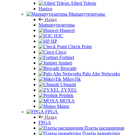
Allied Telesis
Hasivo
Маршрутизаторы
Назад
Маршрутизаторы
Huawei
H3C
HP
Check Point
Cisco
Fortinet
Juniper
Brocade
Palo Alto Networks
MikroTik
Ubiquiti
ZYXEL
Peplink
MOXA
Maipu
FPGA
Назад
FPGA
Платы расширения
Платы разработки