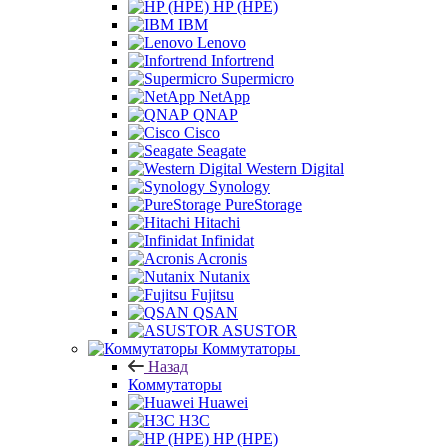
HP (HPE)
IBM
Lenovo
Infortrend
Supermicro
NetApp
QNAP
Cisco
Seagate
Western Digital
Synology
PureStorage
Hitachi
Infinidat
Acronis
Nutanix
Fujitsu
QSAN
ASUSTOR
Коммутаторы
Назад
Коммутаторы
Huawei
H3C
HP (HPE)