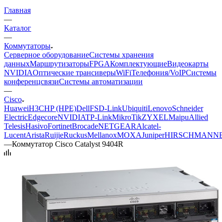
Главная
—
Каталог
—
Коммутаторы
Серверное оборудование
Системы хранения
данных
Маршрутизаторы
FPGA
Комплектующие
Видеокарты
NVIDIA
Оптические трансиверы
WiFi
Телефония/VoIP
Системы
конференцсвязи
Системы автоматизации
—
Cisco
Huawei
H3C
HP (HPE)
Dell
FS
D-Link
Ubiquiti
Lenovo
Schneider
Electric
Edgecore
NVIDIA
TP-Link
MikroTik
ZYXEL
Maipu
Allied
Telesis
Hasivo
Fortinet
Brocade
NETGEAR
Alcatel-
Lucent
Arista
Ruijie
Ruckus
Mellanox
MOXA
Juniper
HIRSCHMANN
—
Коммутатор Cisco Catalyst 9404R