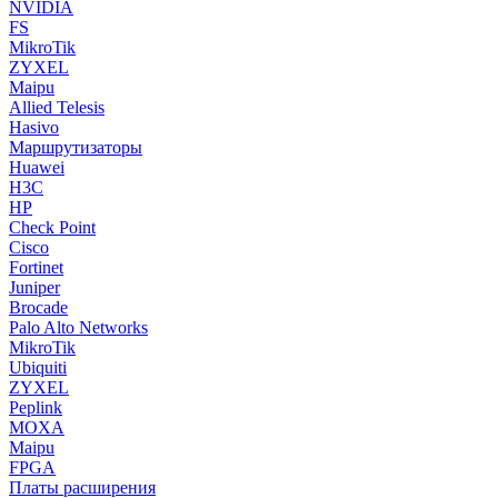
NVIDIA
FS
MikroTik
ZYXEL
Maipu
Allied Telesis
Hasivo
Маршрутизаторы
Huawei
H3C
HP
Check Point
Cisco
Fortinet
Juniper
Brocade
Palo Alto Networks
MikroTik
Ubiquiti
ZYXEL
Peplink
MOXA
Maipu
FPGA
Платы расширения