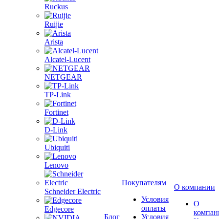
Ruckus
Ruijie
Arista
Alcatel-Lucent
NETGEAR
TP-Link
Fortinet
D-Link
Ubiquiti
Lenovo
Покупателям
О компании
Schneider Electric
Условия
О
оплаты
Edgecore
компан
Блог
Условия