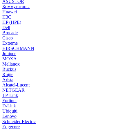
ASUSTOR
Коммутаторы
Huawei
H3C
HP (HPE)
Dell
Brocade
Cisco
Extreme
HIRSCHMANN
Juniper
MOXA
Mellanox
Ruckus
Ruijie
Arista
Alcatel-Lucent
NETGEAR
TP-Link
Fortinet
D-Link
Ubiquiti
Lenovo
Schneider Electric
Edgecore