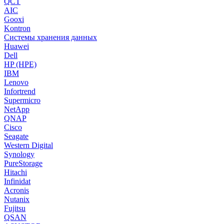
QCT
AIC
Gooxi
Kontron
Системы хранения данных
Huawei
Dell
HP (HPE)
IBM
Lenovo
Infortrend
Supermicro
NetApp
QNAP
Cisco
Seagate
Western Digital
Synology
PureStorage
Hitachi
Infinidat
Acronis
Nutanix
Fujitsu
QSAN