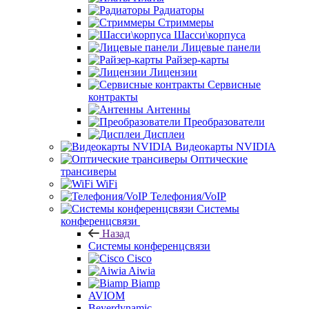
Радиаторы
Стриммеры
Шасси\корпуса
Лицевые панели
Райзер-карты
Лицензии
Сервисные
контракты
Антенны
Преобразователи
Дисплеи
Видеокарты NVIDIA
Оптические
трансиверы
WiFi
Телефония/VoIP
Системы
конференцсвязи
Назад
Системы конференцсвязи
Cisco
Aiwia
Biamp
AVIOM
Beyerdynamic