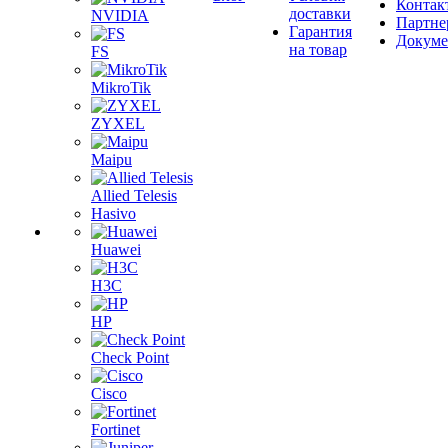
Контак
доставки
NVIDIA
Партне
Гарантия
Докум
на товар
FS
MikroTik
ZYXEL
Maipu
Allied Telesis
Hasivo
Huawei
H3C
HP
Check Point
Cisco
Fortinet