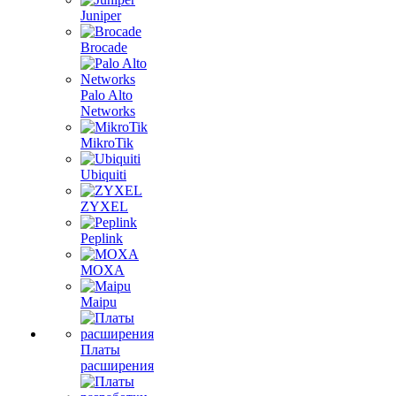
Juniper
Brocade
Palo Alto
Networks
MikroTik
Ubiquiti
ZYXEL
Peplink
MOXA
Maipu
Платы
расширения