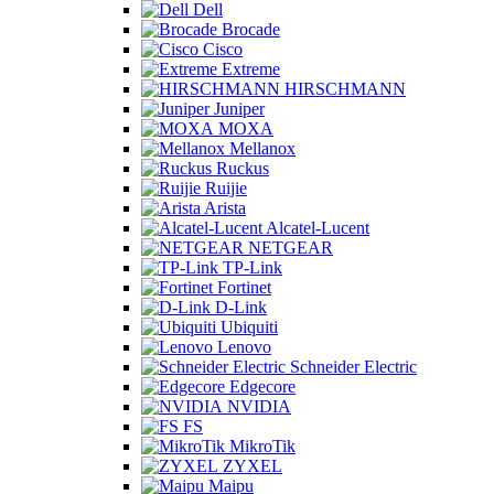
Dell
Brocade
Cisco
Extreme
HIRSCHMANN
Juniper
MOXA
Mellanox
Ruckus
Ruijie
Arista
Alcatel-Lucent
NETGEAR
TP-Link
Fortinet
D-Link
Ubiquiti
Lenovo
Schneider Electric
Edgecore
NVIDIA
FS
MikroTik
ZYXEL
Maipu