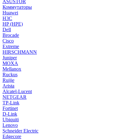
ASUSTOR
Коммутаторы
Huawei
H3C
HP (HPE)
Dell
Brocade
Cisco
Extreme
HIRSCHMANN
Juniper
MOXA
Mellanox
Ruckus
Ruijie
Arista
Alcatel-Lucent
NETGEAR
TP-Link
Fortinet
D-Link
Ubiquiti
Lenovo
Schneider Electric
Edgecore