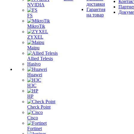
Контак
доставки
NVIDIA
Партне
Гарантия
Докум
на товар
FS
MikroTik
ZYXEL
Maipu
Allied Telesis
Hasivo
Huawei
H3C
HP
Check Point
Cisco
Fortinet