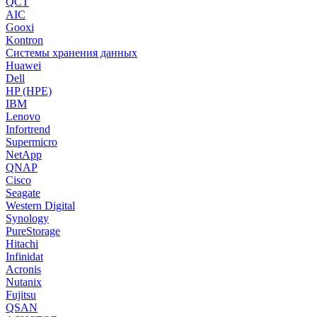
QCT
AIC
Gooxi
Kontron
Системы хранения данных
Huawei
Dell
HP (HPE)
IBM
Lenovo
Infortrend
Supermicro
NetApp
QNAP
Cisco
Seagate
Western Digital
Synology
PureStorage
Hitachi
Infinidat
Acronis
Nutanix
Fujitsu
QSAN