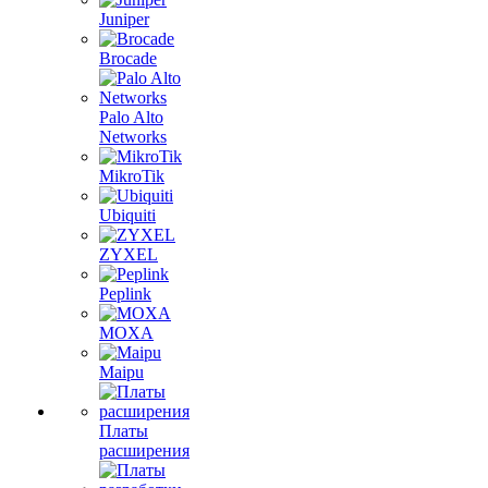
Juniper
Brocade
Palo Alto
Networks
MikroTik
Ubiquiti
ZYXEL
Peplink
MOXA
Maipu
Платы
расширения