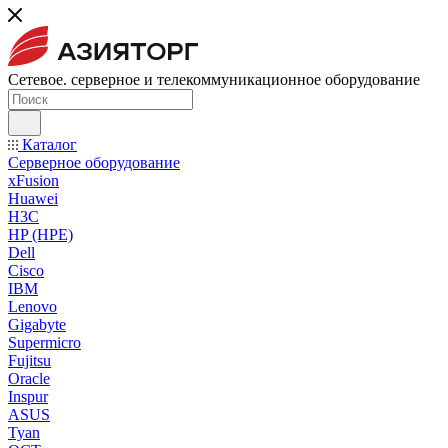
Сетевое. серверное и телекоммуникационное оборудование
Каталог
Серверное оборудование
xFusion
Huawei
H3C
HP (HPE)
Dell
Cisco
IBM
Lenovo
Gigabyte
Supermicro
Fujitsu
Oracle
Inspur
ASUS
Tyan