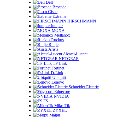
Dell
Brocade
Cisco
Extreme
HIRSCHMANN
Juniper
MOXA
Mellanox
Ruckus
Ruijie
Arista
Alcatel-Lucent
NETGEAR
TP-Link
Fortinet
D-Link
Ubiquiti
Lenovo
Schneider Electric
Edgecore
NVIDIA
FS
MikroTik
ZYXEL
Maipu