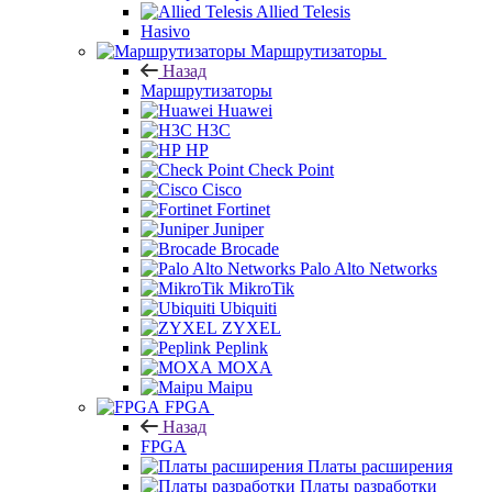
Allied Telesis
Hasivo
Маршрутизаторы
Назад
Маршрутизаторы
Huawei
H3C
HP
Check Point
Cisco
Fortinet
Juniper
Brocade
Palo Alto Networks
MikroTik
Ubiquiti
ZYXEL
Peplink
MOXA
Maipu
FPGA
Назад
FPGA
Платы расширения
Платы разработки