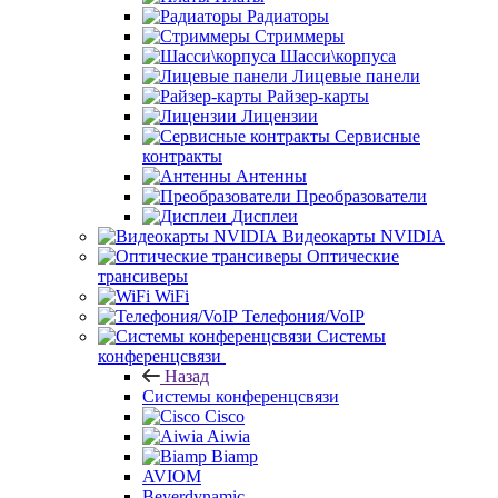
Радиаторы
Стриммеры
Шасси\корпуса
Лицевые панели
Райзер-карты
Лицензии
Сервисные
контракты
Антенны
Преобразователи
Дисплеи
Видеокарты NVIDIA
Оптические
трансиверы
WiFi
Телефония/VoIP
Системы
конференцсвязи
Назад
Системы конференцсвязи
Cisco
Aiwia
Biamp
AVIOM
Beyerdynamic