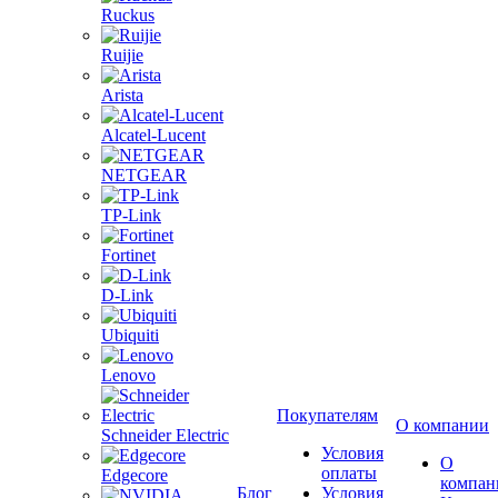
Ruckus
Ruijie
Arista
Alcatel-Lucent
NETGEAR
TP-Link
Fortinet
D-Link
Ubiquiti
Lenovo
Покупателям
О компании
Schneider Electric
Условия
О
оплаты
Edgecore
компан
Блог
Условия