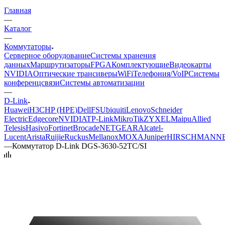
Главная
—
Каталог
—
Коммутаторы
Серверное оборудование
Системы хранения
данных
Маршрутизаторы
FPGA
Комплектующие
Видеокарты
NVIDIA
Оптические трансиверы
WiFi
Телефония/VoIP
Системы
конференцсвязи
Системы автоматизации
—
D-Link
Huawei
H3C
HP (HPE)
Dell
FS
Ubiquiti
Lenovo
Schneider
Electric
Edgecore
NVIDIA
TP-Link
MikroTik
ZYXEL
Maipu
Allied
Telesis
Hasivo
Fortinet
Brocade
NETGEAR
Alcatel-
Lucent
Arista
Ruijie
Ruckus
Mellanox
MOXA
Juniper
HIRSCHMANN
—
Коммутатор D-Link DGS-3630-52TC/SI