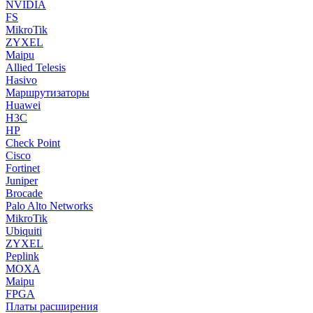
NVIDIA
FS
MikroTik
ZYXEL
Maipu
Allied Telesis
Hasivo
Маршрутизаторы
Huawei
H3C
HP
Check Point
Cisco
Fortinet
Juniper
Brocade
Palo Alto Networks
MikroTik
Ubiquiti
ZYXEL
Peplink
MOXA
Maipu
FPGA
Платы расширения