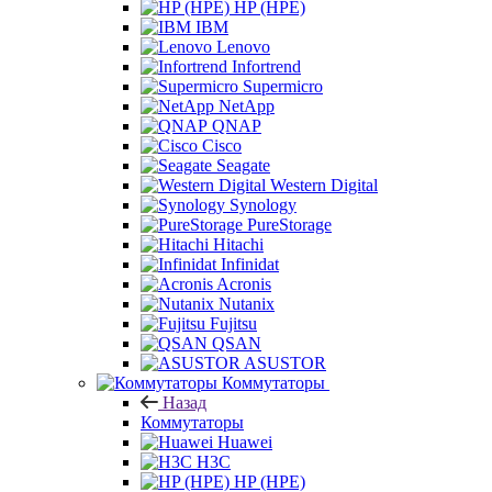
HP (HPE)
IBM
Lenovo
Infortrend
Supermicro
NetApp
QNAP
Cisco
Seagate
Western Digital
Synology
PureStorage
Hitachi
Infinidat
Acronis
Nutanix
Fujitsu
QSAN
ASUSTOR
Коммутаторы
Назад
Коммутаторы
Huawei
H3C
HP (HPE)