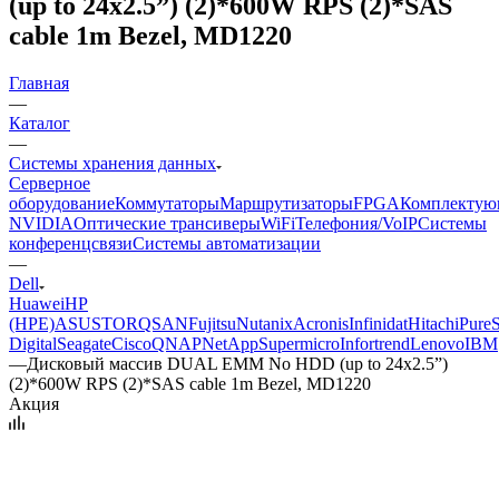
(up to 24x2.5”) (2)*600W RPS (2)*SAS
cable 1m Bezel, MD1220
Главная
—
Каталог
—
Системы хранения данных
Серверное
оборудование
Коммутаторы
Маршрутизаторы
FPGA
Комплектую
NVIDIA
Оптические трансиверы
WiFi
Телефония/VoIP
Системы
конференцсвязи
Системы автоматизации
—
Dell
Huawei
HP
(HPE)
ASUSTOR
QSAN
Fujitsu
Nutanix
Acronis
Infinidat
Hitachi
PureS
Digital
Seagate
Cisco
QNAP
NetApp
Supermicro
Infortrend
Lenovo
IBM
—
Дисковый массив DUAL EMM No HDD (up to 24x2.5”)
(2)*600W RPS (2)*SAS cable 1m Bezel, MD1220
Акция