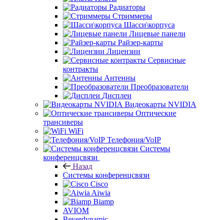
Радиаторы
Стриммеры
Шасси\корпуса
Лицевые панели
Райзер-карты
Лицензии
Сервисные
контракты
Антенны
Преобразователи
Дисплеи
Видеокарты NVIDIA
Оптические
трансиверы
WiFi
Телефония/VoIP
Системы
конференцсвязи
Назад
Системы конференцсвязи
Cisco
Aiwia
Biamp
AVIOM
Beyerdynamic