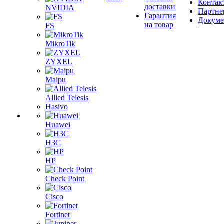
Контак
доставки
NVIDIA
Партне
Гарантия
Докум
на товар
FS
MikroTik
ZYXEL
Maipu
Allied Telesis
Hasivo
Huawei
H3C
HP
Check Point
Cisco
Fortinet