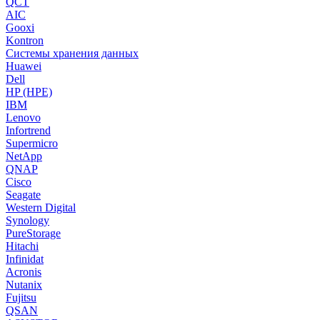
QCT
AIC
Gooxi
Kontron
Системы хранения данных
Huawei
Dell
HP (HPE)
IBM
Lenovo
Infortrend
Supermicro
NetApp
QNAP
Cisco
Seagate
Western Digital
Synology
PureStorage
Hitachi
Infinidat
Acronis
Nutanix
Fujitsu
QSAN