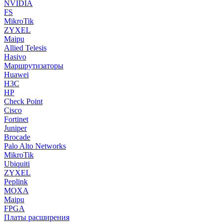
NVIDIA
FS
MikroTik
ZYXEL
Maipu
Allied Telesis
Hasivo
Маршрутизаторы
Huawei
H3C
HP
Check Point
Cisco
Fortinet
Juniper
Brocade
Palo Alto Networks
MikroTik
Ubiquiti
ZYXEL
Peplink
MOXA
Maipu
FPGA
Платы расширения