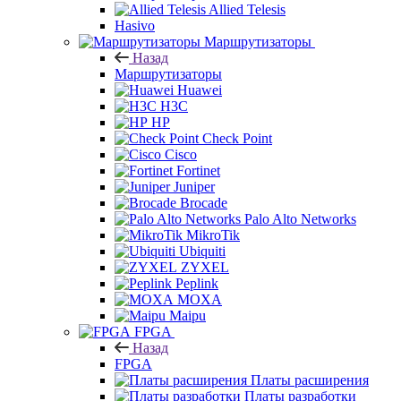
Allied Telesis
Hasivo
Маршрутизаторы
Назад
Маршрутизаторы
Huawei
H3C
HP
Check Point
Cisco
Fortinet
Juniper
Brocade
Palo Alto Networks
MikroTik
Ubiquiti
ZYXEL
Peplink
MOXA
Maipu
FPGA
Назад
FPGA
Платы расширения
Платы разработки