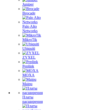
Juniper
Brocade
Palo Alto
Networks
MikroTik
Ubiquiti
ZYXEL
Peplink
MOXA
Maipu
Платы
расширения