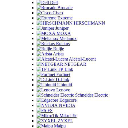
Dell
Brocade
Cisco
Extreme
HIRSCHMANN
Juniper
MOXA
Mellanox
Ruckus
Ruijie
Arista
Alcatel-Lucent
NETGEAR
TP-Link
Fortinet
D-Link
Ubiquiti
Lenovo
Schneider Electric
Edgecore
NVIDIA
FS
MikroTik
ZYXEL
Maipu