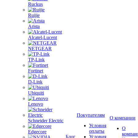
Ruckus
Ruijie
Arista
Alcatel-Lucent
NETGEAR
TP-Link
Fortinet
D-Link
Ubiquiti
Lenovo
Покупателям
О компании
Schneider Electric
Условия
О
оплаты
Edgecore
компан
Блог
Условия