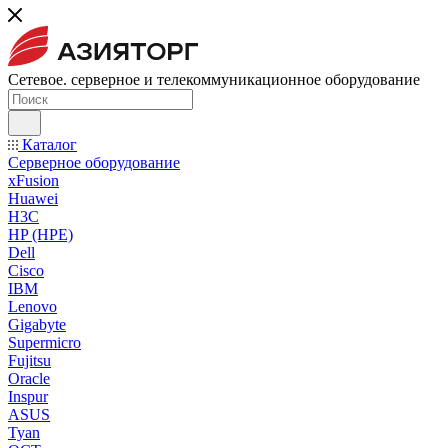
Сетевое. серверное и телекоммуникационное оборудование
Каталог
Серверное оборудование
xFusion
Huawei
H3C
HP (HPE)
Dell
Cisco
IBM
Lenovo
Gigabyte
Supermicro
Fujitsu
Oracle
Inspur
ASUS
Tyan