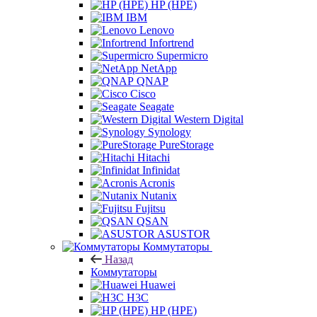
HP (HPE)
IBM
Lenovo
Infortrend
Supermicro
NetApp
QNAP
Cisco
Seagate
Western Digital
Synology
PureStorage
Hitachi
Infinidat
Acronis
Nutanix
Fujitsu
QSAN
ASUSTOR
Коммутаторы
Назад
Коммутаторы
Huawei
H3C
HP (HPE)