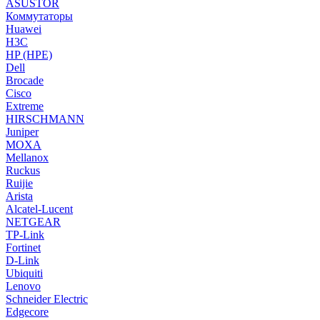
ASUSTOR
Коммутаторы
Huawei
H3C
HP (HPE)
Dell
Brocade
Cisco
Extreme
HIRSCHMANN
Juniper
MOXA
Mellanox
Ruckus
Ruijie
Arista
Alcatel-Lucent
NETGEAR
TP-Link
Fortinet
D-Link
Ubiquiti
Lenovo
Schneider Electric
Edgecore