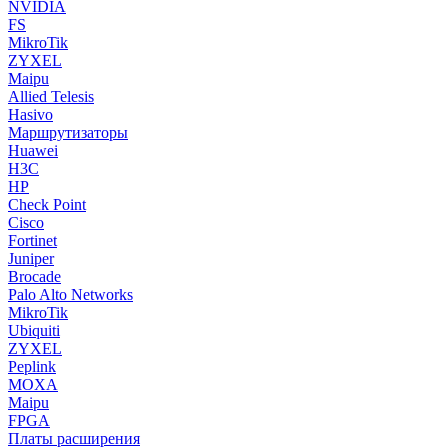
NVIDIA
FS
MikroTik
ZYXEL
Maipu
Allied Telesis
Hasivo
Маршрутизаторы
Huawei
H3C
HP
Check Point
Cisco
Fortinet
Juniper
Brocade
Palo Alto Networks
MikroTik
Ubiquiti
ZYXEL
Peplink
MOXA
Maipu
FPGA
Платы расширения