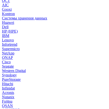
QCT
AIC
Gooxi
Kontron
Системы хранения данных
Huawei
Dell
HP (HPE)
IBM
Lenovo
Infortrend
Supermicro
NetApp
QNAP
Cisco
Seagate
Western Digital
Synology
PureStorage
Hitachi
Infinidat
Acronis
Nutanix
Fujitsu
QSAN