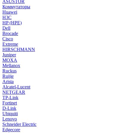
ASUSTOR
Коммутаторы
Huawei
H3C
HP (HPE)
Dell
Brocade
Cisco
Extreme
HIRSCHMANN
Juniper
MOXA
Mellanox
Ruckus
Ruijie
Arista
Alcatel-Lucent
NETGEAR
TP-Link
Fortinet
D-Link
Ubiquiti
Lenovo
Schneider Electric
Edgecore