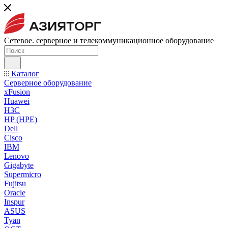
Сетевое. серверное и телекоммуникационное оборудование
Каталог
Серверное оборудование
xFusion
Huawei
H3C
HP (HPE)
Dell
Cisco
IBM
Lenovo
Gigabyte
Supermicro
Fujitsu
Oracle
Inspur
ASUS
Tyan