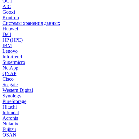
QCT
AIC
Gooxi
Kontron
Системы хранения данных
Huawei
Dell
HP (HPE)
IBM
Lenovo
Infortrend
Supermicro
NetApp
QNAP
Cisco
Seagate
Western Digital
Synology
PureStorage
Hitachi
Infinidat
Acronis
Nutanix
Fujitsu
QSAN