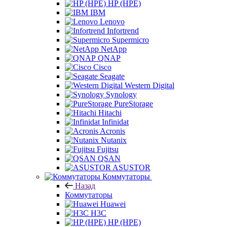
HP (HPE)
IBM
Lenovo
Infortrend
Supermicro
NetApp
QNAP
Cisco
Seagate
Western Digital
Synology
PureStorage
Hitachi
Infinidat
Acronis
Nutanix
Fujitsu
QSAN
ASUSTOR
Коммутаторы
Назад
Коммутаторы
Huawei
H3C
HP (HPE)