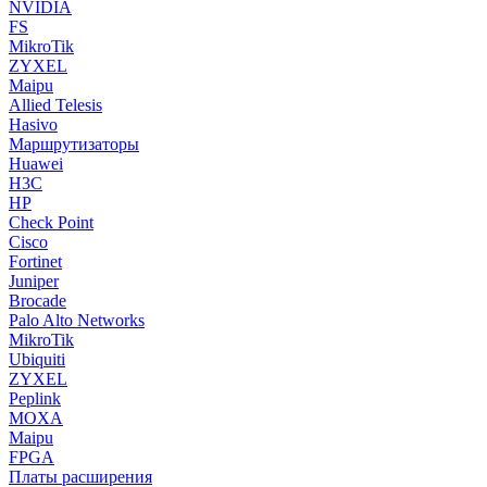
NVIDIA
FS
MikroTik
ZYXEL
Maipu
Allied Telesis
Hasivo
Маршрутизаторы
Huawei
H3C
HP
Check Point
Cisco
Fortinet
Juniper
Brocade
Palo Alto Networks
MikroTik
Ubiquiti
ZYXEL
Peplink
MOXA
Maipu
FPGA
Платы расширения