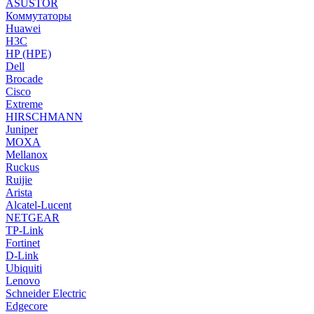
ASUSTOR
Коммутаторы
Huawei
H3C
HP (HPE)
Dell
Brocade
Cisco
Extreme
HIRSCHMANN
Juniper
MOXA
Mellanox
Ruckus
Ruijie
Arista
Alcatel-Lucent
NETGEAR
TP-Link
Fortinet
D-Link
Ubiquiti
Lenovo
Schneider Electric
Edgecore