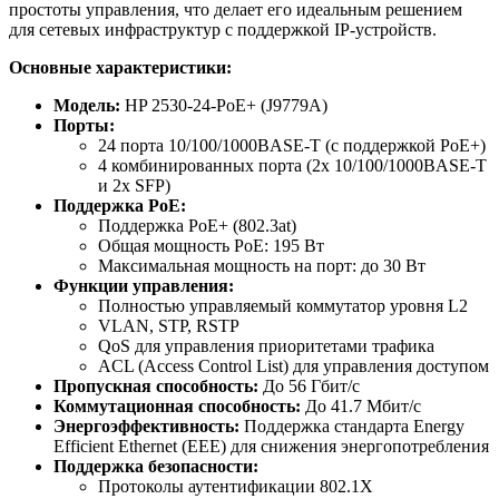
простоты управления, что делает его идеальным решением
для сетевых инфраструктур с поддержкой IP-устройств.
Основные характеристики:
Модель:
HP 2530-24-PoE+ (J9779A)
Порты:
24 порта 10/100/1000BASE-T (с поддержкой PoE+)
4 комбинированных порта (2x 10/100/1000BASE-T
и 2x SFP)
Поддержка PoE:
Поддержка PoE+ (802.3at)
Общая мощность PoE: 195 Вт
Максимальная мощность на порт: до 30 Вт
Функции управления:
Полностью управляемый коммутатор уровня L2
VLAN, STP, RSTP
QoS для управления приоритетами трафика
ACL (Access Control List) для управления доступом
Пропускная способность:
До 56 Гбит/с
Коммутационная способность:
До 41.7 Мбит/с
Энергоэффективность:
Поддержка стандарта Energy
Efficient Ethernet (EEE) для снижения энергопотребления
Поддержка безопасности:
Протоколы аутентификации 802.1X