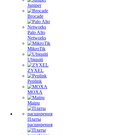
Juniper
Brocade
Palo Alto
Networks
MikroTik
Ubiquiti
ZYXEL
Peplink
MOXA
Maipu
Платы
расширения