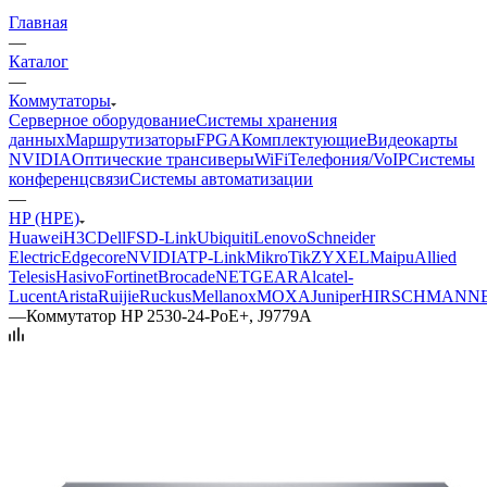
Главная
—
Каталог
—
Коммутаторы
Серверное оборудование
Системы хранения
данных
Маршрутизаторы
FPGA
Комплектующие
Видеокарты
NVIDIA
Оптические трансиверы
WiFi
Телефония/VoIP
Системы
конференцсвязи
Системы автоматизации
—
HP (HPE)
Huawei
H3C
Dell
FS
D-Link
Ubiquiti
Lenovo
Schneider
Electric
Edgecore
NVIDIA
TP-Link
MikroTik
ZYXEL
Maipu
Allied
Telesis
Hasivo
Fortinet
Brocade
NETGEAR
Alcatel-
Lucent
Arista
Ruijie
Ruckus
Mellanox
MOXA
Juniper
HIRSCHMANN
—
Коммутатор HP 2530-24-PoE+, J9779A