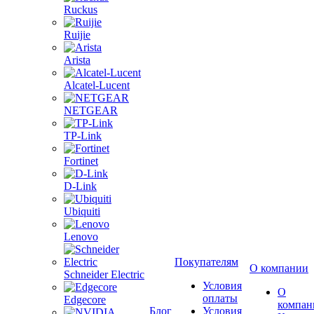
Ruckus
Ruijie
Arista
Alcatel-Lucent
NETGEAR
TP-Link
Fortinet
D-Link
Ubiquiti
Lenovo
Покупателям
О компании
Schneider Electric
Условия
О
оплаты
Edgecore
компан
Блог
Условия