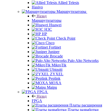
Allied Telesis
Hasivo
Маршрутизаторы
Назад
Маршрутизаторы
Huawei
H3C
HP
Check Point
Cisco
Fortinet
Juniper
Brocade
Palo Alto Networks
MikroTik
Ubiquiti
ZYXEL
Peplink
MOXA
Maipu
FPGA
Назад
FPGA
Платы расширения
Платы разработки