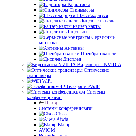
Радиаторы
Стриммеры
Шасси\корпуса
Лицевые панели
Райзер-карты
Лицензии
Сервисные
контракты
Антенны
Преобразователи
Дисплеи
Видеокарты NVIDIA
Оптические
трансиверы
WiFi
Телефония/VoIP
Системы
конференцсвязи
Назад
Системы конференцсвязи
Cisco
Aiwia
Biamp
AVIOM
Beyerdynamic