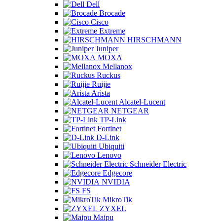
Dell
Brocade
Cisco
Extreme
HIRSCHMANN
Juniper
MOXA
Mellanox
Ruckus
Ruijie
Arista
Alcatel-Lucent
NETGEAR
TP-Link
Fortinet
D-Link
Ubiquiti
Lenovo
Schneider Electric
Edgecore
NVIDIA
FS
MikroTik
ZYXEL
Maipu