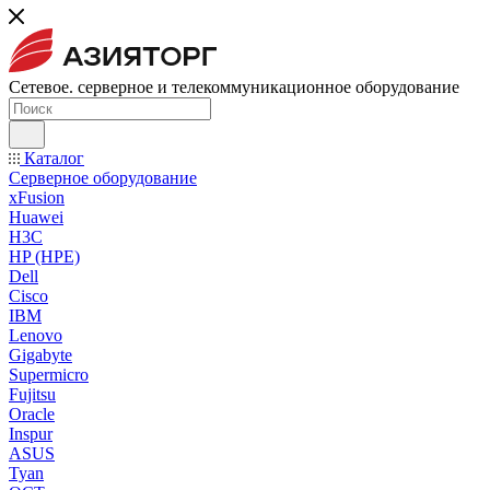
Сетевое. серверное и телекоммуникационное оборудование
Каталог
Серверное оборудование
xFusion
Huawei
H3C
HP (HPE)
Dell
Cisco
IBM
Lenovo
Gigabyte
Supermicro
Fujitsu
Oracle
Inspur
ASUS
Tyan