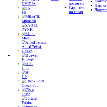
Контак
доставки
NVIDIA
Партне
Гарантия
Докум
на товар
FS
MikroTik
ZYXEL
Maipu
Allied Telesis
Hasivo
Huawei
H3C
HP
Check Point
Cisco
Fortinet