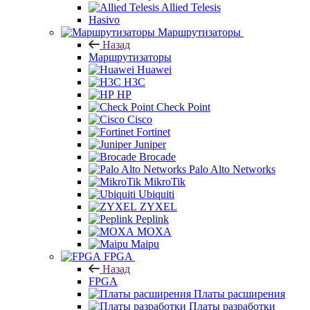
Allied Telesis
Hasivo
Маршрутизаторы
Назад
Маршрутизаторы
Huawei
H3C
HP
Check Point
Cisco
Fortinet
Juniper
Brocade
Palo Alto Networks
MikroTik
Ubiquiti
ZYXEL
Peplink
MOXA
Maipu
FPGA
Назад
FPGA
Платы расширения
Платы разработки