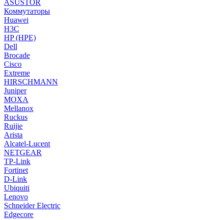
ASUSTOR
Коммутаторы
Huawei
H3C
HP (HPE)
Dell
Brocade
Cisco
Extreme
HIRSCHMANN
Juniper
MOXA
Mellanox
Ruckus
Ruijie
Arista
Alcatel-Lucent
NETGEAR
TP-Link
Fortinet
D-Link
Ubiquiti
Lenovo
Schneider Electric
Edgecore