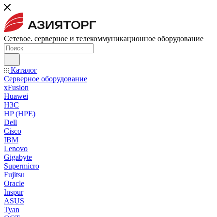
Сетевое. серверное и телекоммуникационное оборудование
Каталог
Серверное оборудование
xFusion
Huawei
H3C
HP (HPE)
Dell
Cisco
IBM
Lenovo
Gigabyte
Supermicro
Fujitsu
Oracle
Inspur
ASUS
Tyan