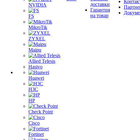
Контак
доставки
NVIDIA
Партне
Гарантия
Докум
на товар
FS
MikroTik
ZYXEL
Maipu
Allied Telesis
Hasivo
Huawei
H3C
HP
Check Point
Cisco
Fortinet