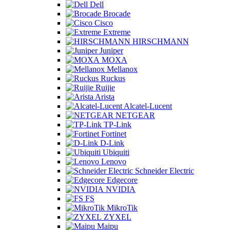
Dell
Brocade
Cisco
Extreme
HIRSCHMANN
Juniper
MOXA
Mellanox
Ruckus
Ruijie
Arista
Alcatel-Lucent
NETGEAR
TP-Link
Fortinet
D-Link
Ubiquiti
Lenovo
Schneider Electric
Edgecore
NVIDIA
FS
MikroTik
ZYXEL
Maipu