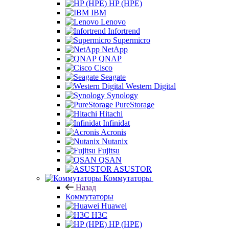
HP (HPE)
IBM
Lenovo
Infortrend
Supermicro
NetApp
QNAP
Cisco
Seagate
Western Digital
Synology
PureStorage
Hitachi
Infinidat
Acronis
Nutanix
Fujitsu
QSAN
ASUSTOR
Коммутаторы
Назад
Коммутаторы
Huawei
H3C
HP (HPE)