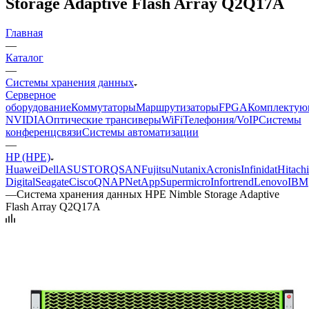
Storage Adaptive Flash Array Q2Q17A
Главная
—
Каталог
—
Системы хранения данных
Серверное
оборудование
Коммутаторы
Маршрутизаторы
FPGA
Комплектую
NVIDIA
Оптические трансиверы
WiFi
Телефония/VoIP
Системы
конференцсвязи
Системы автоматизации
—
HP (HPE)
Huawei
Dell
ASUSTOR
QSAN
Fujitsu
Nutanix
Acronis
Infinidat
Hitachi
Digital
Seagate
Cisco
QNAP
NetApp
Supermicro
Infortrend
Lenovo
IBM
—
Система хранения данных HPE Nimble Storage Adaptive
Flash Array Q2Q17A