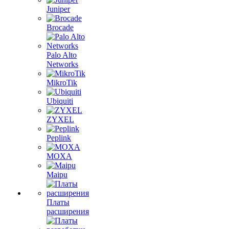
Juniper
Brocade
Palo Alto
Networks
MikroTik
Ubiquiti
ZYXEL
Peplink
MOXA
Maipu
Платы
расширения