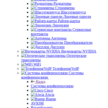
Радиаторы
Стриммеры
Шасси\корпуса
Лицевые панели
Райзер-карты
Лицензии
Сервисные
контракты
Антенны
Преобразователи
Дисплеи
Видеокарты NVIDIA
Оптические
трансиверы
WiFi
Телефония/VoIP
Системы
конференцсвязи
Назад
Системы конференцсвязи
Cisco
Aiwia
Biamp
AVIOM
Beyerdynamic