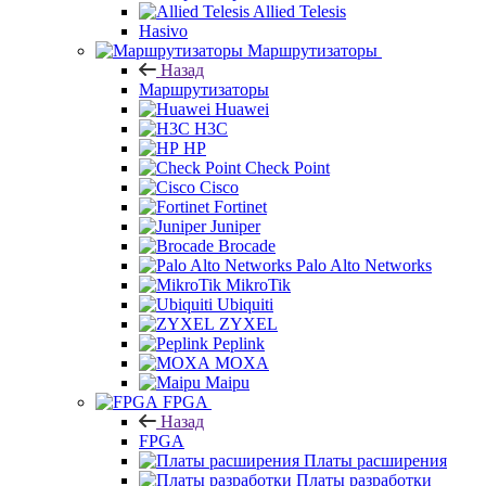
Allied Telesis
Hasivo
Маршрутизаторы
Назад
Маршрутизаторы
Huawei
H3C
HP
Check Point
Cisco
Fortinet
Juniper
Brocade
Palo Alto Networks
MikroTik
Ubiquiti
ZYXEL
Peplink
MOXA
Maipu
FPGA
Назад
FPGA
Платы расширения
Платы разработки