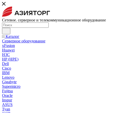
Сетевое. серверное и телекоммуникационное оборудование
Каталог
Серверное оборудование
xFusion
Huawei
H3C
HP (HPE)
Dell
Cisco
IBM
Lenovo
Gigabyte
Supermicro
Fujitsu
Oracle
Inspur
ASUS
Tyan