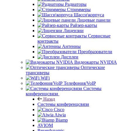
Радиаторы
Стриммеры
Шасси\корпуса
Лицевые панели
Райзер-карты
Лицензии
Сервисные
контракты
Антенны
Преобразователи
Дисплеи
Видеокарты NVIDIA
Оптические
трансиверы
WiFi
Телефония/VoIP
Системы
конференцсвязи
Назад
Системы конференцсвязи
Cisco
Aiwia
Biamp
AVIOM
Beyerdynamic