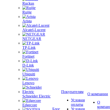
Ruckus
Ruijie
Arista
Alcatel-Lucent
NETGEAR
TP-Link
Fortinet
D-Link
Ubiquiti
Lenovo
Покупателям
О компании
Schneider Electric
Условия
О
оплаты
Edgecore
компан
Блог
Условия