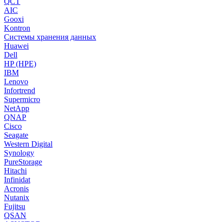
QCT
AIC
Gooxi
Kontron
Системы хранения данных
Huawei
Dell
HP (HPE)
IBM
Lenovo
Infortrend
Supermicro
NetApp
QNAP
Cisco
Seagate
Western Digital
Synology
PureStorage
Hitachi
Infinidat
Acronis
Nutanix
Fujitsu
QSAN