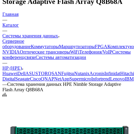
Storage Adaptive Flash Array Q8B68A
Главная
—
Каталог
—
Системы хранения данных
Серверное
оборудование
Коммутаторы
Маршрутизаторы
FPGA
Комплектую
NVIDIA
Оптические трансиверы
WiFi
Телефония/VoIP
Системы
конференцсвязи
Системы автоматизации
—
HP (HPE)
Huawei
Dell
ASUSTOR
QSAN
Fujitsu
Nutanix
Acronis
Infinidat
Hitachi
Digital
Seagate
Cisco
QNAP
NetApp
Supermicro
Infortrend
Lenovo
IBM
—
Система хранения данных HPE Nimble Storage Adaptive
Flash Array Q8B68A