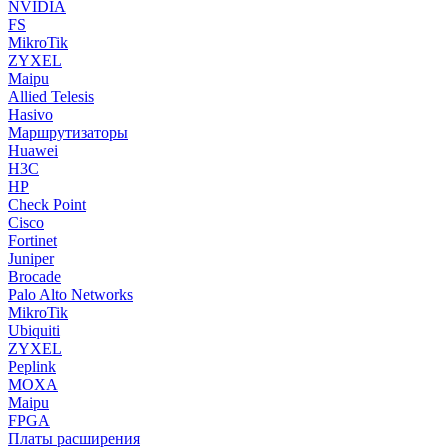
NVIDIA
FS
MikroTik
ZYXEL
Maipu
Allied Telesis
Hasivo
Маршрутизаторы
Huawei
H3C
HP
Check Point
Cisco
Fortinet
Juniper
Brocade
Palo Alto Networks
MikroTik
Ubiquiti
ZYXEL
Peplink
MOXA
Maipu
FPGA
Платы расширения