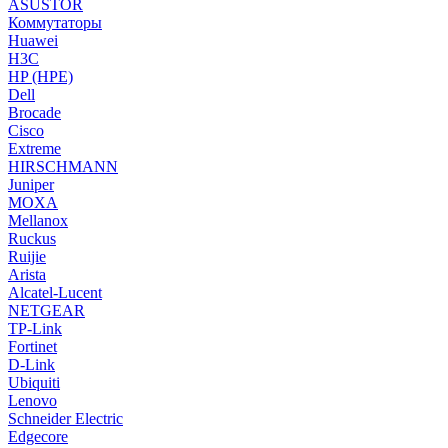
ASUSTOR
Коммутаторы
Huawei
H3C
HP (HPE)
Dell
Brocade
Cisco
Extreme
HIRSCHMANN
Juniper
MOXA
Mellanox
Ruckus
Ruijie
Arista
Alcatel-Lucent
NETGEAR
TP-Link
Fortinet
D-Link
Ubiquiti
Lenovo
Schneider Electric
Edgecore