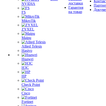
Контак
доставки
NVIDIA
Партне
Гарантия
Докум
на товар
FS
MikroTik
ZYXEL
Maipu
Allied Telesis
Hasivo
Huawei
H3C
HP
Check Point
Cisco
Fortinet