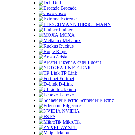
Dell
Brocade
Cisco
Extreme
HIRSCHMANN
Juniper
MOXA
Mellanox
Ruckus
Ruijie
Arista
Alcatel-Lucent
NETGEAR
TP-Link
Fortinet
D-Link
Ubiquiti
Lenovo
Schneider Electric
Edgecore
NVIDIA
FS
MikroTik
ZYXEL
Maipu