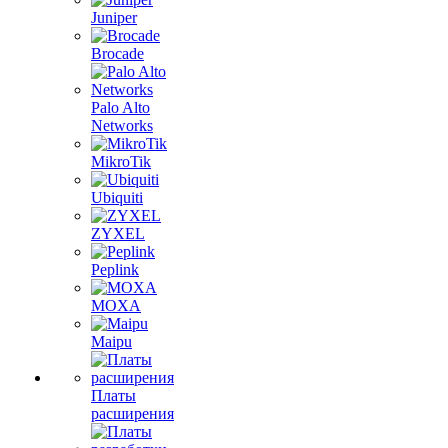
Juniper
Brocade
Palo Alto
Networks
MikroTik
Ubiquiti
ZYXEL
Peplink
MOXA
Maipu
Платы
расширения