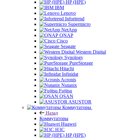
HP (HPE)
IBM
Lenovo
Infortrend
Supermicro
NetApp
QNAP
Cisco
Seagate
Western Digital
Synology
PureStorage
Hitachi
Infinidat
Acronis
Nutanix
Fujitsu
QSAN
ASUSTOR
Коммутаторы
Назад
Коммутаторы
Huawei
H3C
HP (HPE)