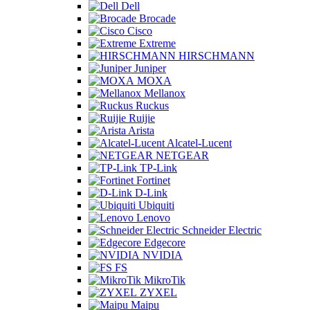
Dell
Brocade
Cisco
Extreme
HIRSCHMANN
Juniper
MOXA
Mellanox
Ruckus
Ruijie
Arista
Alcatel-Lucent
NETGEAR
TP-Link
Fortinet
D-Link
Ubiquiti
Lenovo
Schneider Electric
Edgecore
NVIDIA
FS
MikroTik
ZYXEL
Maipu