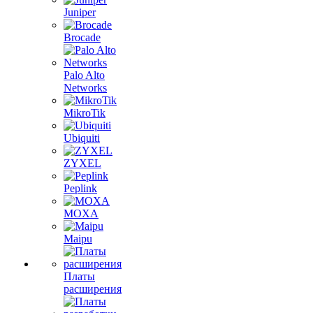
Juniper
Brocade
Palo Alto
Networks
MikroTik
Ubiquiti
ZYXEL
Peplink
MOXA
Maipu
Платы
расширения