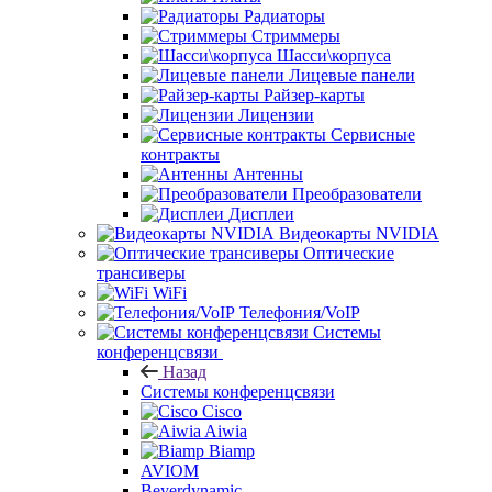
Радиаторы
Стриммеры
Шасси\корпуса
Лицевые панели
Райзер-карты
Лицензии
Сервисные
контракты
Антенны
Преобразователи
Дисплеи
Видеокарты NVIDIA
Оптические
трансиверы
WiFi
Телефония/VoIP
Системы
конференцсвязи
Назад
Системы конференцсвязи
Cisco
Aiwia
Biamp
AVIOM
Beyerdynamic