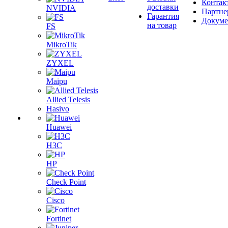
Контак
доставки
NVIDIA
Партне
Гарантия
Докум
на товар
FS
MikroTik
ZYXEL
Maipu
Allied Telesis
Hasivo
Huawei
H3C
HP
Check Point
Cisco
Fortinet