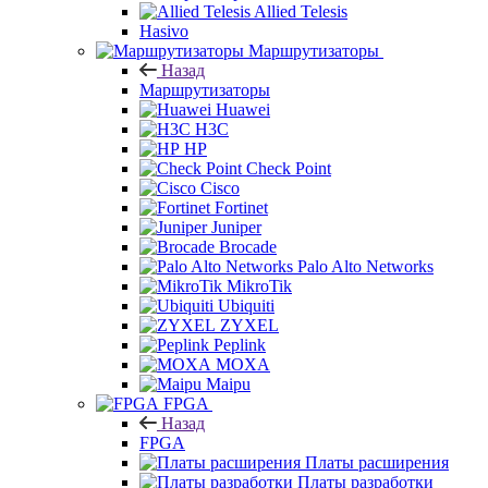
Allied Telesis
Hasivo
Маршрутизаторы
Назад
Маршрутизаторы
Huawei
H3C
HP
Check Point
Cisco
Fortinet
Juniper
Brocade
Palo Alto Networks
MikroTik
Ubiquiti
ZYXEL
Peplink
MOXA
Maipu
FPGA
Назад
FPGA
Платы расширения
Платы разработки