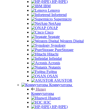
HP (HPE)
IBM
Lenovo
Infortrend
Supermicro
NetApp
QNAP
Cisco
Seagate
Western Digital
Synology
PureStorage
Hitachi
Infinidat
Acronis
Nutanix
Fujitsu
QSAN
ASUSTOR
Коммутаторы
Назад
Коммутаторы
Huawei
H3C
HP (HPE)