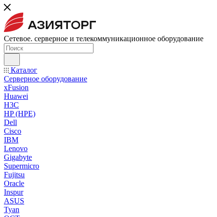
Сетевое. серверное и телекоммуникационное оборудование
Каталог
Серверное оборудование
xFusion
Huawei
H3C
HP (HPE)
Dell
Cisco
IBM
Lenovo
Gigabyte
Supermicro
Fujitsu
Oracle
Inspur
ASUS
Tyan