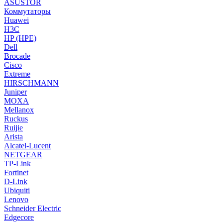
ASUSTOR
Коммутаторы
Huawei
H3C
HP (HPE)
Dell
Brocade
Cisco
Extreme
HIRSCHMANN
Juniper
MOXA
Mellanox
Ruckus
Ruijie
Arista
Alcatel-Lucent
NETGEAR
TP-Link
Fortinet
D-Link
Ubiquiti
Lenovo
Schneider Electric
Edgecore