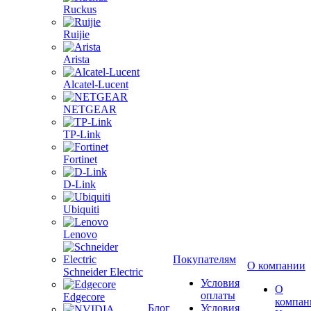
Ruckus
Ruijie
Arista
Alcatel-Lucent
NETGEAR
TP-Link
Fortinet
D-Link
Ubiquiti
Lenovo
Покупателям
О компании
Schneider Electric
Условия
О
оплаты
Edgecore
компан
Блог
Условия