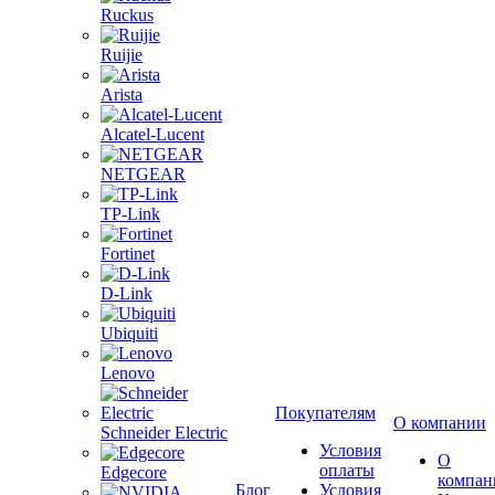
Ruckus
Ruijie
Arista
Alcatel-Lucent
NETGEAR
TP-Link
Fortinet
D-Link
Ubiquiti
Lenovo
Покупателям
О компании
Schneider Electric
Условия
О
оплаты
Edgecore
компан
Блог
Условия