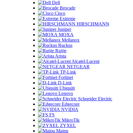
Dell
Brocade
Cisco
Extreme
HIRSCHMANN
Juniper
MOXA
Mellanox
Ruckus
Ruijie
Arista
Alcatel-Lucent
NETGEAR
TP-Link
Fortinet
D-Link
Ubiquiti
Lenovo
Schneider Electric
Edgecore
NVIDIA
FS
MikroTik
ZYXEL
Maipu