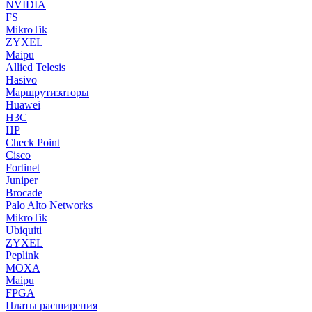
NVIDIA
FS
MikroTik
ZYXEL
Maipu
Allied Telesis
Hasivo
Маршрутизаторы
Huawei
H3C
HP
Check Point
Cisco
Fortinet
Juniper
Brocade
Palo Alto Networks
MikroTik
Ubiquiti
ZYXEL
Peplink
MOXA
Maipu
FPGA
Платы расширения