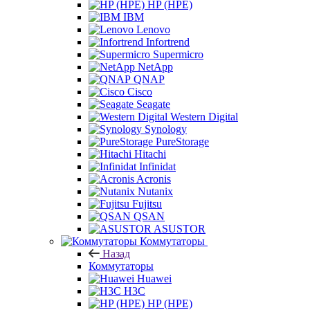
HP (HPE)
IBM
Lenovo
Infortrend
Supermicro
NetApp
QNAP
Cisco
Seagate
Western Digital
Synology
PureStorage
Hitachi
Infinidat
Acronis
Nutanix
Fujitsu
QSAN
ASUSTOR
Коммутаторы
Назад
Коммутаторы
Huawei
H3C
HP (HPE)