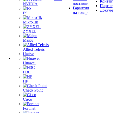
Контак
доставки
NVIDIA
Партне
Гарантия
Докум
на товар
FS
MikroTik
ZYXEL
Maipu
Allied Telesis
Hasivo
Huawei
H3C
HP
Check Point
Cisco
Fortinet