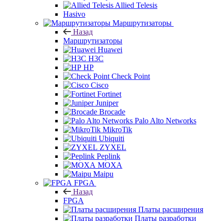
Allied Telesis
Hasivo
Маршрутизаторы
Назад
Маршрутизаторы
Huawei
H3C
HP
Check Point
Cisco
Fortinet
Juniper
Brocade
Palo Alto Networks
MikroTik
Ubiquiti
ZYXEL
Peplink
MOXA
Maipu
FPGA
Назад
FPGA
Платы расширения
Платы разработки