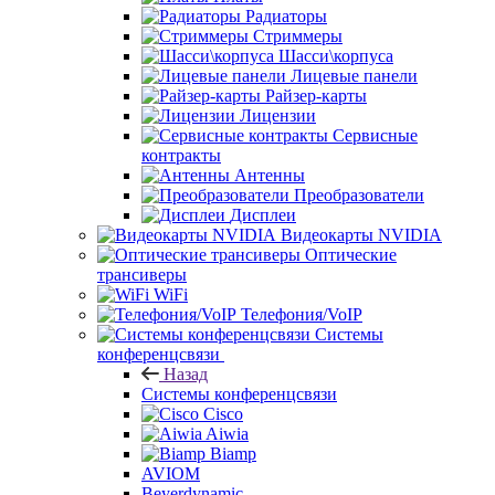
Радиаторы
Стриммеры
Шасси\корпуса
Лицевые панели
Райзер-карты
Лицензии
Сервисные
контракты
Антенны
Преобразователи
Дисплеи
Видеокарты NVIDIA
Оптические
трансиверы
WiFi
Телефония/VoIP
Системы
конференцсвязи
Назад
Системы конференцсвязи
Cisco
Aiwia
Biamp
AVIOM
Beyerdynamic