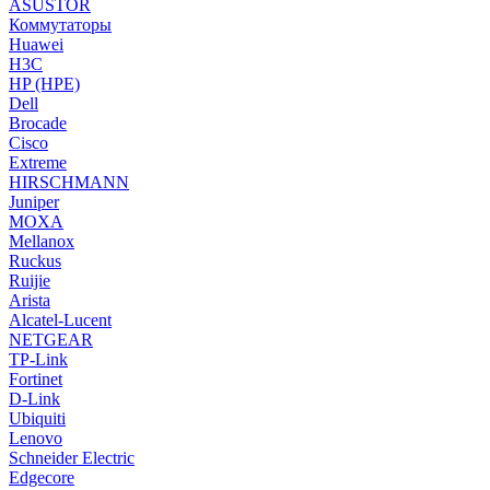
ASUSTOR
Коммутаторы
Huawei
H3C
HP (HPE)
Dell
Brocade
Cisco
Extreme
HIRSCHMANN
Juniper
MOXA
Mellanox
Ruckus
Ruijie
Arista
Alcatel-Lucent
NETGEAR
TP-Link
Fortinet
D-Link
Ubiquiti
Lenovo
Schneider Electric
Edgecore