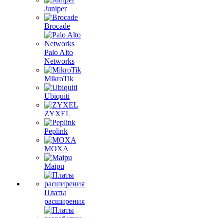
Juniper
Brocade
Palo Alto
Networks
MikroTik
Ubiquiti
ZYXEL
Peplink
MOXA
Maipu
Платы
расширения