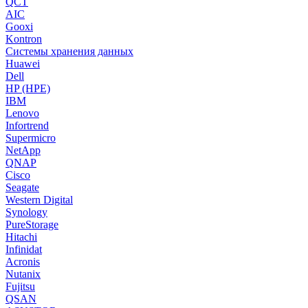
QCT
AIC
Gooxi
Kontron
Системы хранения данных
Huawei
Dell
HP (HPE)
IBM
Lenovo
Infortrend
Supermicro
NetApp
QNAP
Cisco
Seagate
Western Digital
Synology
PureStorage
Hitachi
Infinidat
Acronis
Nutanix
Fujitsu
QSAN