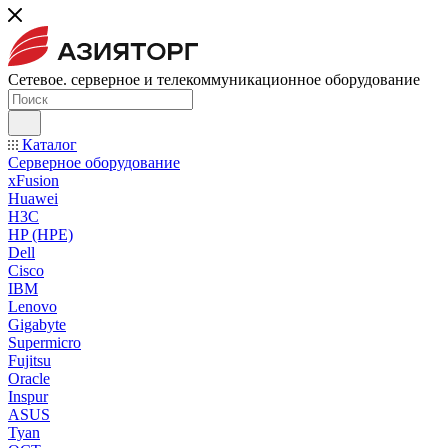
Сетевое. серверное и телекоммуникационное оборудование
Каталог
Серверное оборудование
xFusion
Huawei
H3C
HP (HPE)
Dell
Cisco
IBM
Lenovo
Gigabyte
Supermicro
Fujitsu
Oracle
Inspur
ASUS
Tyan