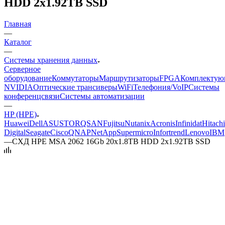
HDD 2x1.92TB SSD
Главная
—
Каталог
—
Системы хранения данных
Серверное
оборудование
Коммутаторы
Маршрутизаторы
FPGA
Комплектую
NVIDIA
Оптические трансиверы
WiFi
Телефония/VoIP
Системы
конференцсвязи
Системы автоматизации
—
HP (HPE)
Huawei
Dell
ASUSTOR
QSAN
Fujitsu
Nutanix
Acronis
Infinidat
Hitachi
Digital
Seagate
Cisco
QNAP
NetApp
Supermicro
Infortrend
Lenovo
IBM
—
СХД HPE MSA 2062 16Gb 20x1.8TB HDD 2x1.92TB SSD