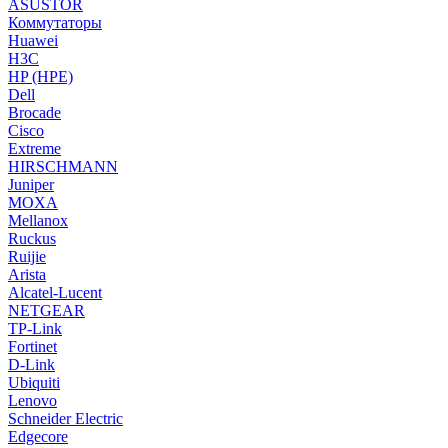
ASUSTOR
Коммутаторы
Huawei
H3C
HP (HPE)
Dell
Brocade
Cisco
Extreme
HIRSCHMANN
Juniper
MOXA
Mellanox
Ruckus
Ruijie
Arista
Alcatel-Lucent
NETGEAR
TP-Link
Fortinet
D-Link
Ubiquiti
Lenovo
Schneider Electric
Edgecore