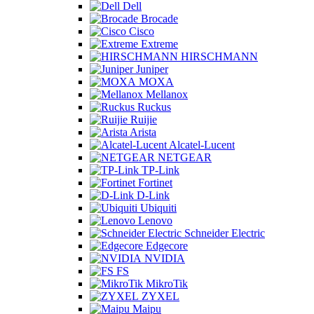
Dell
Brocade
Cisco
Extreme
HIRSCHMANN
Juniper
MOXA
Mellanox
Ruckus
Ruijie
Arista
Alcatel-Lucent
NETGEAR
TP-Link
Fortinet
D-Link
Ubiquiti
Lenovo
Schneider Electric
Edgecore
NVIDIA
FS
MikroTik
ZYXEL
Maipu