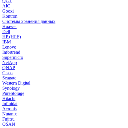
QCT
AIC
Gooxi
Kontron
Системы хранения данных
Huawei
Dell
HP (HPE)
IBM
Lenovo
Infortrend
Supermicro
NetApp
QNAP
Cisco
Seagate
Western Digital
Synology
PureStorage
Hitachi
Infinidat
Acronis
Nutanix
Fujitsu
QSAN