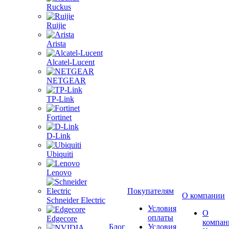
Ruckus
Ruijie
Arista
Alcatel-Lucent
NETGEAR
TP-Link
Fortinet
D-Link
Ubiquiti
Lenovo
Покупателям
О компании
Schneider Electric
Условия
О
оплаты
Edgecore
компан
Блог
Условия