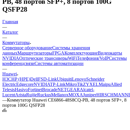
PB, 48 портов SFP+, 8 портов 100G
QSFP28
Главная
—
Каталог
—
Коммутаторы
Серверное оборудование
Системы хранения
данных
Маршрутизаторы
FPGA
Комплектующие
Видеокарты
NVIDIA
Оптические трансиверы
WiFi
Телефония/VoIP
Системы
конференцсвязи
Системы автоматизации
—
Huawei
H3C
HP (HPE)
Dell
FS
D-Link
Ubiquiti
Lenovo
Schneider
Electric
Edgecore
NVIDIA
TP-Link
MikroTik
ZYXEL
Maipu
Allied
Telesis
Hasivo
Fortinet
Brocade
NETGEAR
Alcatel-
Lucent
Arista
Ruijie
Ruckus
Mellanox
MOXA
Juniper
HIRSCHMANN
—
Коммутатор Huawei CE6866-48S8CQ-PB, 48 портов SFP+, 8
портов 100G QSFP28