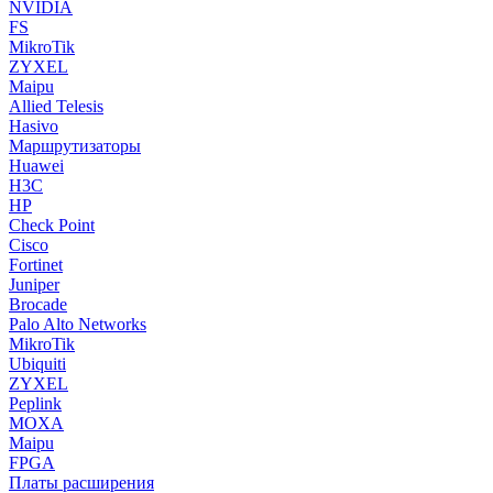
NVIDIA
FS
MikroTik
ZYXEL
Maipu
Allied Telesis
Hasivo
Маршрутизаторы
Huawei
H3C
HP
Check Point
Cisco
Fortinet
Juniper
Brocade
Palo Alto Networks
MikroTik
Ubiquiti
ZYXEL
Peplink
MOXA
Maipu
FPGA
Платы расширения