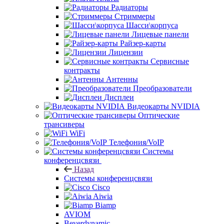
Радиаторы
Стриммеры
Шасси\корпуса
Лицевые панели
Райзер-карты
Лицензии
Сервисные
контракты
Антенны
Преобразователи
Дисплеи
Видеокарты NVIDIA
Оптические
трансиверы
WiFi
Телефония/VoIP
Системы
конференцсвязи
Назад
Системы конференцсвязи
Cisco
Aiwia
Biamp
AVIOM
Beyerdynamic