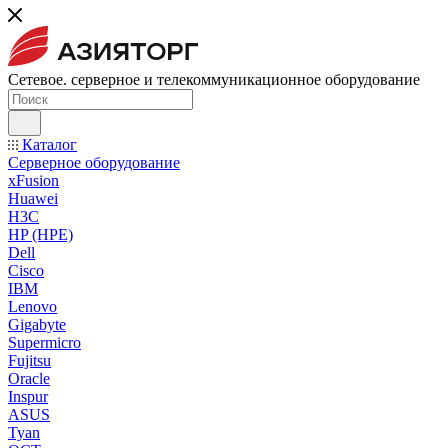
Сетевое. серверное и телекоммуникационное оборудование
Каталог
Серверное оборудование
xFusion
Huawei
H3C
HP (HPE)
Dell
Cisco
IBM
Lenovo
Gigabyte
Supermicro
Fujitsu
Oracle
Inspur
ASUS
Tyan