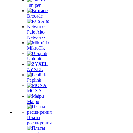
Juniper
Brocade
Palo Alto
Networks
MikroTik
Ubiquiti
ZYXEL
Peplink
MOXA
Maipu
Платы
расширения