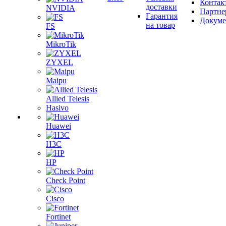
Контак
доставки
NVIDIA
Партне
Гарантия
Докум
на товар
FS
MikroTik
ZYXEL
Maipu
Allied Telesis
Hasivo
Huawei
H3C
HP
Check Point
Cisco
Fortinet