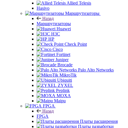
Allied Telesis
Hasivo
Маршрутизаторы
Назад
Маршрутизаторы
Huawei
H3C
HP
Check Point
Cisco
Fortinet
Juniper
Brocade
Palo Alto Networks
MikroTik
Ubiquiti
ZYXEL
Peplink
MOXA
Maipu
FPGA
Назад
FPGA
Платы расширения
Платы разработки