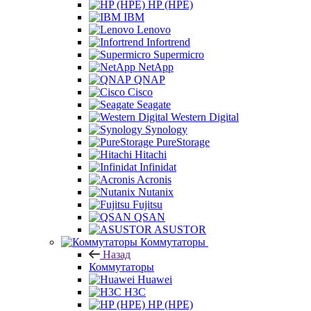
HP (HPE)
IBM
Lenovo
Infortrend
Supermicro
NetApp
QNAP
Cisco
Seagate
Western Digital
Synology
PureStorage
Hitachi
Infinidat
Acronis
Nutanix
Fujitsu
QSAN
ASUSTOR
Коммутаторы
Назад
Коммутаторы
Huawei
H3C
HP (HPE)