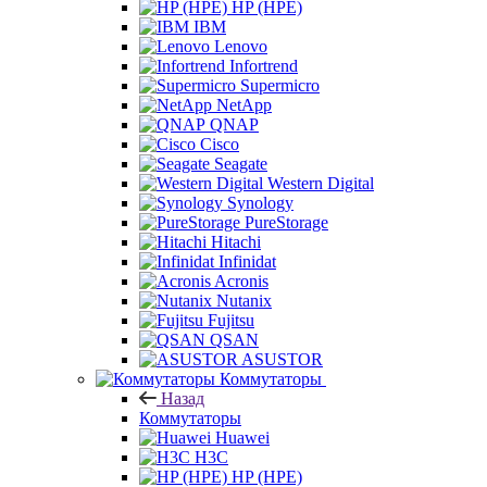
HP (HPE)
IBM
Lenovo
Infortrend
Supermicro
NetApp
QNAP
Cisco
Seagate
Western Digital
Synology
PureStorage
Hitachi
Infinidat
Acronis
Nutanix
Fujitsu
QSAN
ASUSTOR
Коммутаторы
Назад
Коммутаторы
Huawei
H3C
HP (HPE)