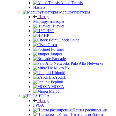
Allied Telesis
Hasivo
Маршрутизаторы
Назад
Маршрутизаторы
Huawei
H3C
HP
Check Point
Cisco
Fortinet
Juniper
Brocade
Palo Alto Networks
MikroTik
Ubiquiti
ZYXEL
Peplink
MOXA
Maipu
FPGA
Назад
FPGA
Платы расширения
Платы разработки