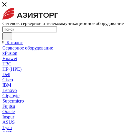
Сетевое. серверное и телекоммуникационное оборудование
Каталог
Серверное оборудование
xFusion
Huawei
H3C
HP (HPE)
Dell
Cisco
IBM
Lenovo
Gigabyte
Supermicro
Fujitsu
Oracle
Inspur
ASUS
Tyan