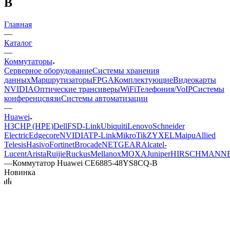
B
Главная
—
Каталог
—
Коммутаторы
Серверное оборудование
Системы хранения
данных
Маршрутизаторы
FPGA
Комплектующие
Видеокарты
NVIDIA
Оптические трансиверы
WiFi
Телефония/VoIP
Системы
конференцсвязи
Системы автоматизации
—
Huawei
H3C
HP (HPE)
Dell
FS
D-Link
Ubiquiti
Lenovo
Schneider
Electric
Edgecore
NVIDIA
TP-Link
MikroTik
ZYXEL
Maipu
Allied
Telesis
Hasivo
Fortinet
Brocade
NETGEAR
Alcatel-
Lucent
Arista
Ruijie
Ruckus
Mellanox
MOXA
Juniper
HIRSCHMANN
—
Коммутатор Huawei CE6885-48YS8CQ-B
Новинка