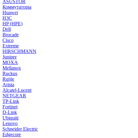
ASUSTOR
Коммутаторы
Huawei
H3C
HP (HPE)
Dell
Brocade
Cisco
Extreme
HIRSCHMANN
Juniper
MOXA
Mellanox
Ruckus
Ruijie
Arista
Alcatel-Lucent
NETGEAR
TP-Link
Fortinet
D-Link
Ubiquiti
Lenovo
Schneider Electric
Edgecore