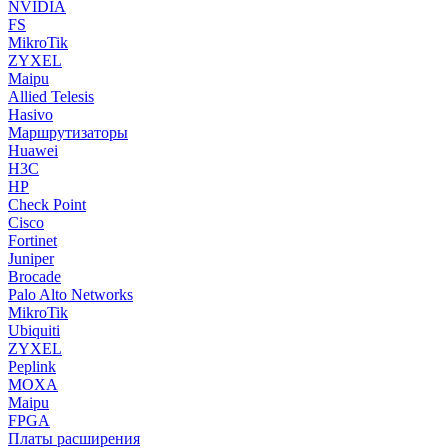
NVIDIA
FS
MikroTik
ZYXEL
Maipu
Allied Telesis
Hasivo
Маршрутизаторы
Huawei
H3C
HP
Check Point
Cisco
Fortinet
Juniper
Brocade
Palo Alto Networks
MikroTik
Ubiquiti
ZYXEL
Peplink
MOXA
Maipu
FPGA
Платы расширения