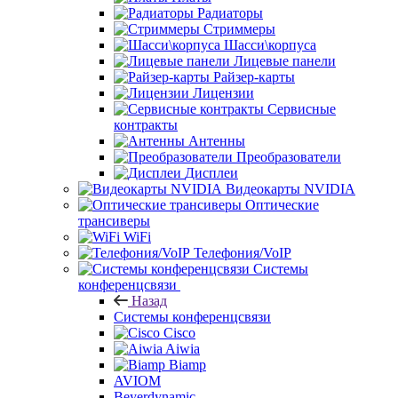
Радиаторы
Стриммеры
Шасси\корпуса
Лицевые панели
Райзер-карты
Лицензии
Сервисные
контракты
Антенны
Преобразователи
Дисплеи
Видеокарты NVIDIA
Оптические
трансиверы
WiFi
Телефония/VoIP
Системы
конференцсвязи
Назад
Системы конференцсвязи
Cisco
Aiwia
Biamp
AVIOM
Beyerdynamic