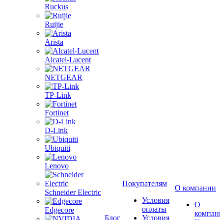
Ruckus
Ruijie
Arista
Alcatel-Lucent
NETGEAR
TP-Link
Fortinet
D-Link
Ubiquiti
Lenovo
Покупателям
О компании
Schneider Electric
Условия
О
оплаты
Edgecore
компан
Блог
Условия