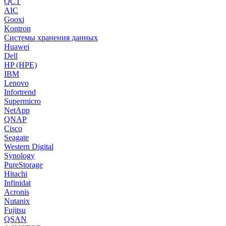
QCT
AIC
Gooxi
Kontron
Системы хранения данных
Huawei
Dell
HP (HPE)
IBM
Lenovo
Infortrend
Supermicro
NetApp
QNAP
Cisco
Seagate
Western Digital
Synology
PureStorage
Hitachi
Infinidat
Acronis
Nutanix
Fujitsu
QSAN