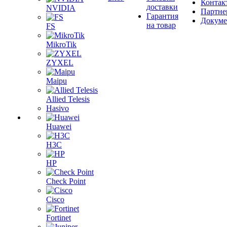
Контак
доставки
NVIDIA
Партне
Гарантия
Докум
на товар
FS
MikroTik
ZYXEL
Maipu
Allied Telesis
Hasivo
Huawei
H3C
HP
Check Point
Cisco
Fortinet