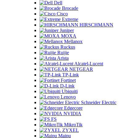
Dell
Brocade
Cisco
Extreme
HIRSCHMANN
Juniper
MOXA
Mellanox
Ruckus
Ruijie
Arista
Alcatel-Lucent
NETGEAR
TP-Link
Fortinet
D-Link
Ubiquiti
Lenovo
Schneider Electric
Edgecore
NVIDIA
FS
MikroTik
ZYXEL
Maipu