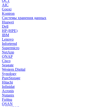
QCT
AIC
Gooxi
Kontron
Системы хранения данных
Huawei
Dell
HP (HPE)
IBM
Lenovo
Infortrend
Supermicro
NetApp
QNAP
Cisco
Seagate
Western Digital
Synology
PureStorage
Hitachi
Infinidat
Acronis
Nutanix
Fujitsu
QSAN