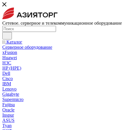
Сетевое. серверное и телекоммуникационное оборудование
Каталог
Серверное оборудование
xFusion
Huawei
H3C
HP (HPE)
Dell
Cisco
IBM
Lenovo
Gigabyte
Supermicro
Fujitsu
Oracle
Inspur
ASUS
Tyan