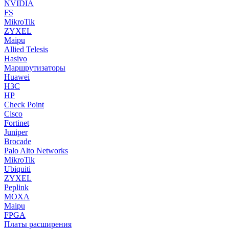
NVIDIA
FS
MikroTik
ZYXEL
Maipu
Allied Telesis
Hasivo
Маршрутизаторы
Huawei
H3C
HP
Check Point
Cisco
Fortinet
Juniper
Brocade
Palo Alto Networks
MikroTik
Ubiquiti
ZYXEL
Peplink
MOXA
Maipu
FPGA
Платы расширения