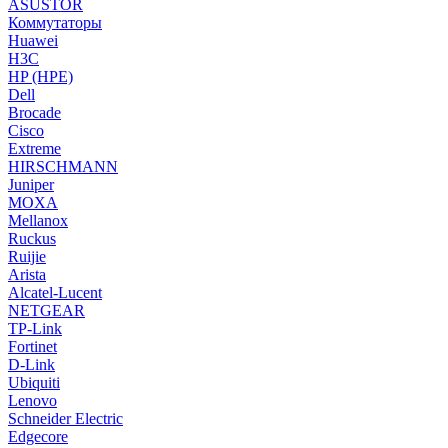
ASUSTOR
Коммутаторы
Huawei
H3C
HP (HPE)
Dell
Brocade
Cisco
Extreme
HIRSCHMANN
Juniper
MOXA
Mellanox
Ruckus
Ruijie
Arista
Alcatel-Lucent
NETGEAR
TP-Link
Fortinet
D-Link
Ubiquiti
Lenovo
Schneider Electric
Edgecore