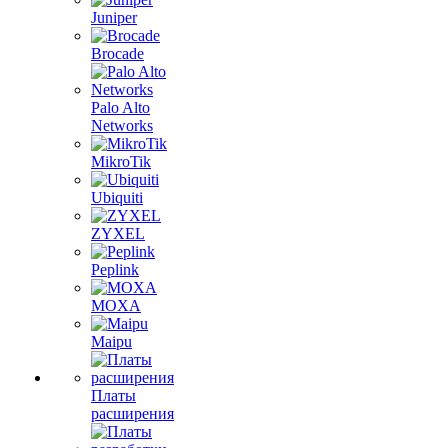
Juniper
Brocade
Palo Alto
Networks
MikroTik
Ubiquiti
ZYXEL
Peplink
MOXA
Maipu
Платы
расширения