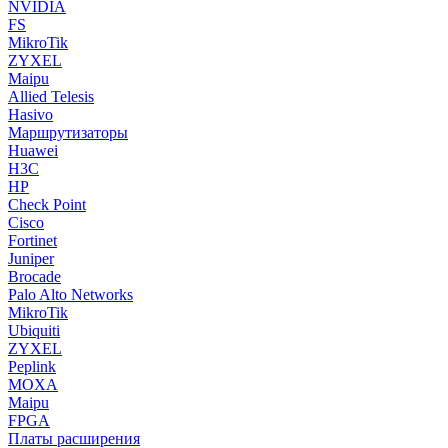
NVIDIA
FS
MikroTik
ZYXEL
Maipu
Allied Telesis
Hasivo
Маршрутизаторы
Huawei
H3C
HP
Check Point
Cisco
Fortinet
Juniper
Brocade
Palo Alto Networks
MikroTik
Ubiquiti
ZYXEL
Peplink
MOXA
Maipu
FPGA
Платы расширения