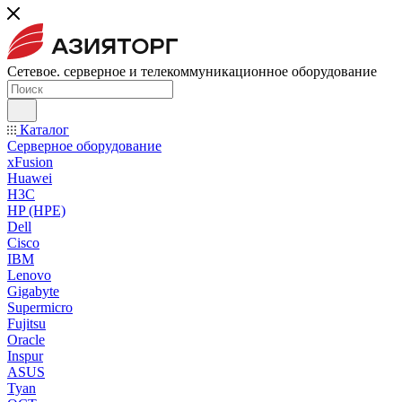
Сетевое. серверное и телекоммуникационное оборудование
Каталог
Серверное оборудование
xFusion
Huawei
H3C
HP (HPE)
Dell
Cisco
IBM
Lenovo
Gigabyte
Supermicro
Fujitsu
Oracle
Inspur
ASUS
Tyan