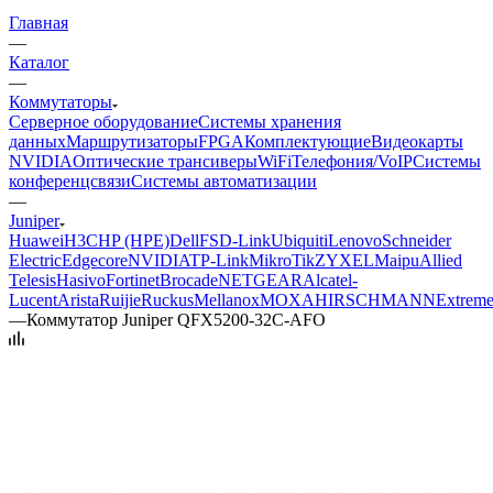
Главная
—
Каталог
—
Коммутаторы
Серверное оборудование
Системы хранения
данных
Маршрутизаторы
FPGA
Комплектующие
Видеокарты
NVIDIA
Оптические трансиверы
WiFi
Телефония/VoIP
Системы
конференцсвязи
Системы автоматизации
—
Juniper
Huawei
H3C
HP (HPE)
Dell
FS
D-Link
Ubiquiti
Lenovo
Schneider
Electric
Edgecore
NVIDIA
TP-Link
MikroTik
ZYXEL
Maipu
Allied
Telesis
Hasivo
Fortinet
Brocade
NETGEAR
Alcatel-
Lucent
Arista
Ruijie
Ruckus
Mellanox
MOXA
HIRSCHMANN
Extrem
—
Коммутатор Juniper QFX5200-32C-AFO