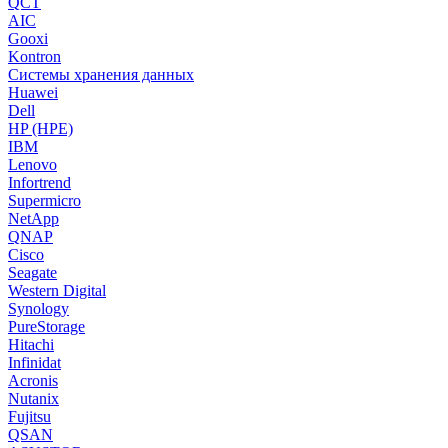
QCT
AIC
Gooxi
Kontron
Системы хранения данных
Huawei
Dell
HP (HPE)
IBM
Lenovo
Infortrend
Supermicro
NetApp
QNAP
Cisco
Seagate
Western Digital
Synology
PureStorage
Hitachi
Infinidat
Acronis
Nutanix
Fujitsu
QSAN