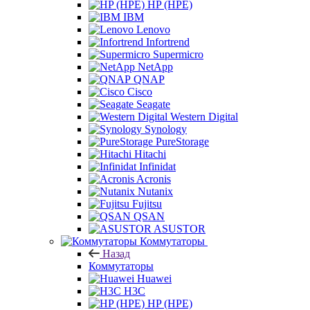
HP (HPE)
IBM
Lenovo
Infortrend
Supermicro
NetApp
QNAP
Cisco
Seagate
Western Digital
Synology
PureStorage
Hitachi
Infinidat
Acronis
Nutanix
Fujitsu
QSAN
ASUSTOR
Коммутаторы
Назад
Коммутаторы
Huawei
H3C
HP (HPE)