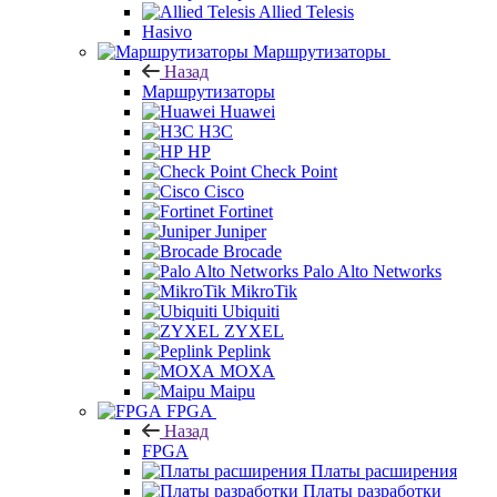
Allied Telesis
Hasivo
Маршрутизаторы
Назад
Маршрутизаторы
Huawei
H3C
HP
Check Point
Cisco
Fortinet
Juniper
Brocade
Palo Alto Networks
MikroTik
Ubiquiti
ZYXEL
Peplink
MOXA
Maipu
FPGA
Назад
FPGA
Платы расширения
Платы разработки