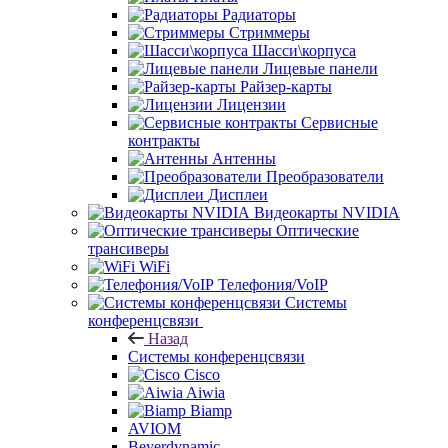
Радиаторы
Стриммеры
Шасси\корпуса
Лицевые панели
Райзер-карты
Лицензии
Сервисные
контракты
Антенны
Преобразователи
Дисплеи
Видеокарты NVIDIA
Оптические
трансиверы
WiFi
Телефония/VoIP
Системы
конференцсвязи
Назад
Системы конференцсвязи
Cisco
Aiwia
Biamp
AVIOM
Beyerdynamic