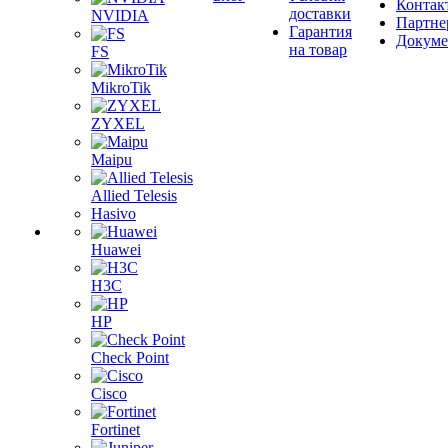
Контак
доставки
NVIDIA
Партне
Гарантия
Докум
на товар
FS
MikroTik
ZYXEL
Maipu
Allied Telesis
Hasivo
Huawei
H3C
HP
Check Point
Cisco
Fortinet