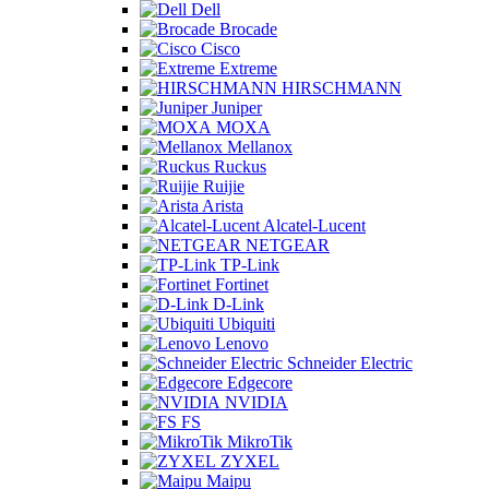
Dell
Brocade
Cisco
Extreme
HIRSCHMANN
Juniper
MOXA
Mellanox
Ruckus
Ruijie
Arista
Alcatel-Lucent
NETGEAR
TP-Link
Fortinet
D-Link
Ubiquiti
Lenovo
Schneider Electric
Edgecore
NVIDIA
FS
MikroTik
ZYXEL
Maipu