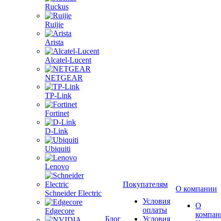
Ruckus
Ruijie
Arista
Alcatel-Lucent
NETGEAR
TP-Link
Fortinet
D-Link
Ubiquiti
Lenovo
Покупателям
О компании
Schneider Electric
Условия
О
оплаты
Edgecore
компан
Блог
Условия