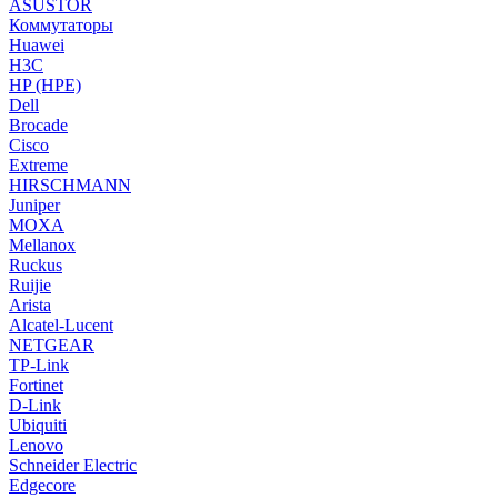
ASUSTOR
Коммутаторы
Huawei
H3C
HP (HPE)
Dell
Brocade
Cisco
Extreme
HIRSCHMANN
Juniper
MOXA
Mellanox
Ruckus
Ruijie
Arista
Alcatel-Lucent
NETGEAR
TP-Link
Fortinet
D-Link
Ubiquiti
Lenovo
Schneider Electric
Edgecore