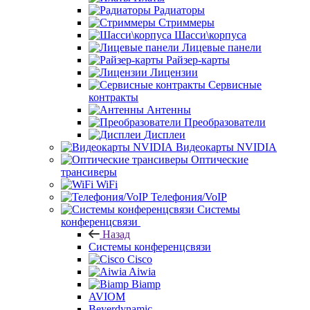
Радиаторы
Стриммеры
Шасси\корпуса
Лицевые панели
Райзер-карты
Лицензии
Сервисные
контракты
Антенны
Преобразователи
Дисплеи
Видеокарты NVIDIA
Оптические
трансиверы
WiFi
Телефония/VoIP
Системы
конференцсвязи
Назад
Системы конференцсвязи
Cisco
Aiwia
Biamp
AVIOM
Beyerdynamic