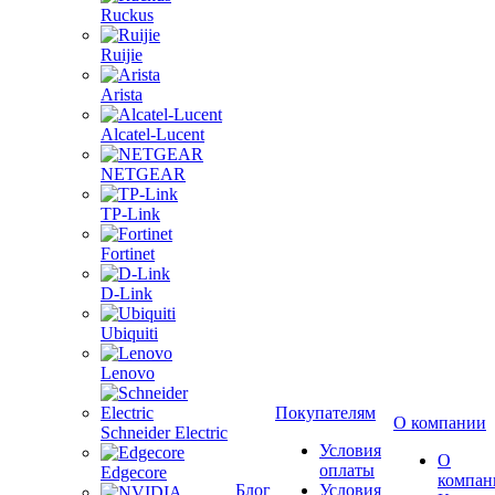
Ruckus
Ruijie
Arista
Alcatel-Lucent
NETGEAR
TP-Link
Fortinet
D-Link
Ubiquiti
Lenovo
Покупателям
О компании
Schneider Electric
Условия
О
оплаты
Edgecore
компан
Блог
Условия