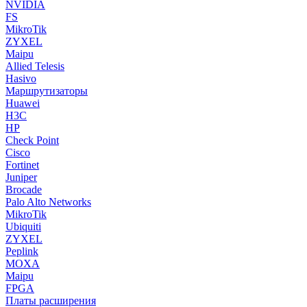
NVIDIA
FS
MikroTik
ZYXEL
Maipu
Allied Telesis
Hasivo
Маршрутизаторы
Huawei
H3C
HP
Check Point
Cisco
Fortinet
Juniper
Brocade
Palo Alto Networks
MikroTik
Ubiquiti
ZYXEL
Peplink
MOXA
Maipu
FPGA
Платы расширения