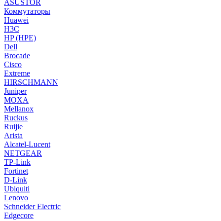
ASUSTOR
Коммутаторы
Huawei
H3C
HP (HPE)
Dell
Brocade
Cisco
Extreme
HIRSCHMANN
Juniper
MOXA
Mellanox
Ruckus
Ruijie
Arista
Alcatel-Lucent
NETGEAR
TP-Link
Fortinet
D-Link
Ubiquiti
Lenovo
Schneider Electric
Edgecore