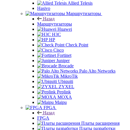
Allied Telesis
Hasivo
Маршрутизаторы
Назад
Маршрутизаторы
Huawei
H3C
HP
Check Point
Cisco
Fortinet
Juniper
Brocade
Palo Alto Networks
MikroTik
Ubiquiti
ZYXEL
Peplink
MOXA
Maipu
FPGA
Назад
FPGA
Платы расширения
Платы разработки