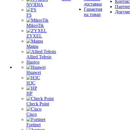
Контак
доставки
NVIDIA
Партне
Гарантия
Докум
на товар
FS
MikroTik
ZYXEL
Maipu
Allied Telesis
Hasivo
Huawei
H3C
HP
Check Point
Cisco
Fortinet