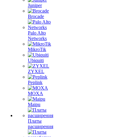
Juniper
Brocade
Palo Alto
Networks
MikroTik
Ubiquiti
ZYXEL
Peplink
MOXA
Maipu
Платы
расширения