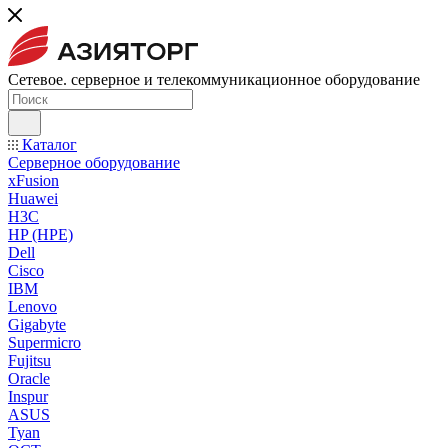
Сетевое. серверное и телекоммуникационное оборудование
Каталог
Серверное оборудование
xFusion
Huawei
H3C
HP (HPE)
Dell
Cisco
IBM
Lenovo
Gigabyte
Supermicro
Fujitsu
Oracle
Inspur
ASUS
Tyan