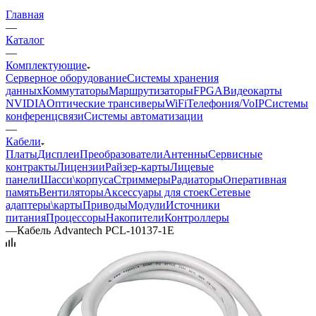
Главная
—
Каталог
—
Комплектующие
Серверное оборудование
Системы хранения
данных
Коммутаторы
Маршрутизаторы
FPGA
Видеокарты
NVIDIA
Оптические трансиверы
WiFi
Телефония/VoIP
Системы
конференцсвязи
Системы автоматизации
—
Кабели
Платы
Дисплеи
Преобразователи
Антенны
Сервисные
контракты
Лицензии
Райзер-карты
Лицевые
панели
Шасси\корпуса
Стриммеры
Радиаторы
Оперативная
память
Вентиляторы
Аксессуары для стоек
Сетевые
адаптеры\карты
Приводы
Модули
Источники
питания
Процессоры
Накопители
Контроллеры
—
Кабель Advantech PCL-10137-1E