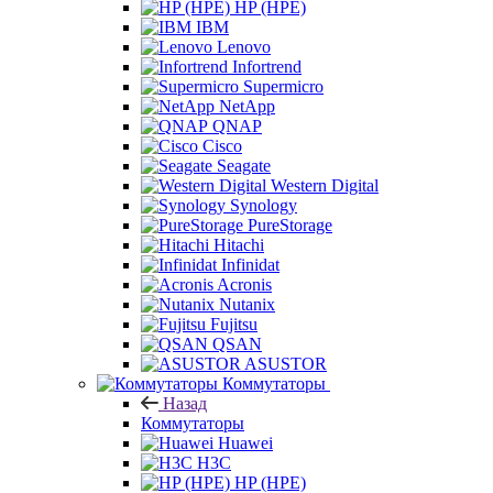
HP (HPE)
IBM
Lenovo
Infortrend
Supermicro
NetApp
QNAP
Cisco
Seagate
Western Digital
Synology
PureStorage
Hitachi
Infinidat
Acronis
Nutanix
Fujitsu
QSAN
ASUSTOR
Коммутаторы
Назад
Коммутаторы
Huawei
H3C
HP (HPE)