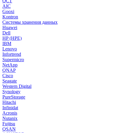
QCT
AIC
Gooxi
Kontron
Системы хранения данных
Huawei
Dell
HP (HPE)
IBM
Lenovo
Infortrend
Supermicro
NetApp
QNAP
Cisco
Seagate
Western Digital
Synology
PureStorage
Hitachi
Infinidat
Acronis
Nutanix
Fujitsu
QSAN