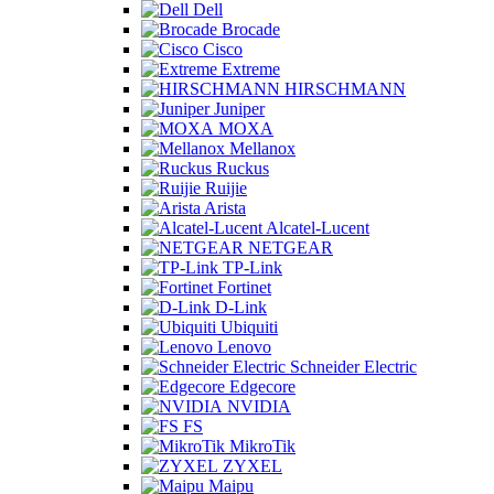
Dell
Brocade
Cisco
Extreme
HIRSCHMANN
Juniper
MOXA
Mellanox
Ruckus
Ruijie
Arista
Alcatel-Lucent
NETGEAR
TP-Link
Fortinet
D-Link
Ubiquiti
Lenovo
Schneider Electric
Edgecore
NVIDIA
FS
MikroTik
ZYXEL
Maipu