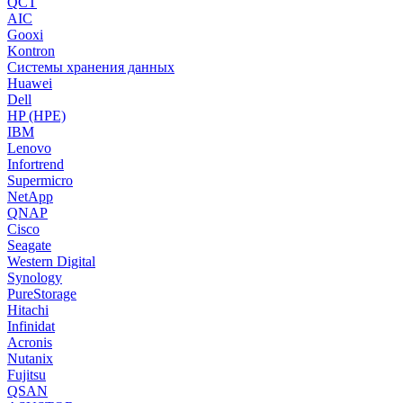
QCT
AIC
Gooxi
Kontron
Системы хранения данных
Huawei
Dell
HP (HPE)
IBM
Lenovo
Infortrend
Supermicro
NetApp
QNAP
Cisco
Seagate
Western Digital
Synology
PureStorage
Hitachi
Infinidat
Acronis
Nutanix
Fujitsu
QSAN