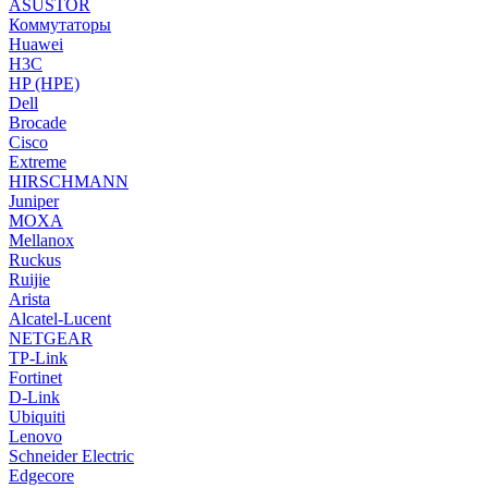
ASUSTOR
Коммутаторы
Huawei
H3C
HP (HPE)
Dell
Brocade
Cisco
Extreme
HIRSCHMANN
Juniper
MOXA
Mellanox
Ruckus
Ruijie
Arista
Alcatel-Lucent
NETGEAR
TP-Link
Fortinet
D-Link
Ubiquiti
Lenovo
Schneider Electric
Edgecore