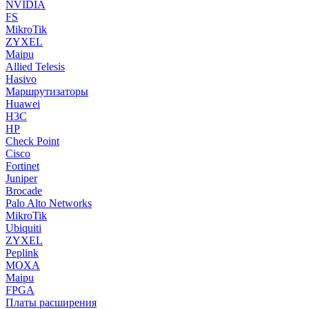
NVIDIA
FS
MikroTik
ZYXEL
Maipu
Allied Telesis
Hasivo
Маршрутизаторы
Huawei
H3C
HP
Check Point
Cisco
Fortinet
Juniper
Brocade
Palo Alto Networks
MikroTik
Ubiquiti
ZYXEL
Peplink
MOXA
Maipu
FPGA
Платы расширения