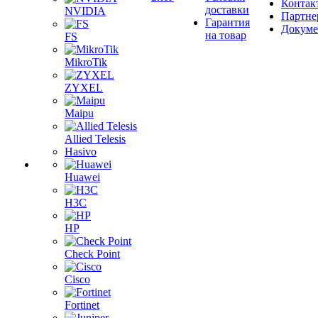
Контак
доставки
NVIDIA
Партне
Гарантия
Докум
на товар
FS
MikroTik
ZYXEL
Maipu
Allied Telesis
Hasivo
Huawei
H3C
HP
Check Point
Cisco
Fortinet