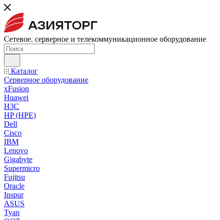
Сетевое. серверное и телекоммуникационное оборудование
Каталог
Серверное оборудование
xFusion
Huawei
H3C
HP (HPE)
Dell
Cisco
IBM
Lenovo
Gigabyte
Supermicro
Fujitsu
Oracle
Inspur
ASUS
Tyan