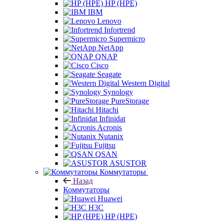
HP (HPE)
IBM
Lenovo
Infortrend
Supermicro
NetApp
QNAP
Cisco
Seagate
Western Digital
Synology
PureStorage
Hitachi
Infinidat
Acronis
Nutanix
Fujitsu
QSAN
ASUSTOR
Коммутаторы
Назад
Коммутаторы
Huawei
H3C
HP (HPE)