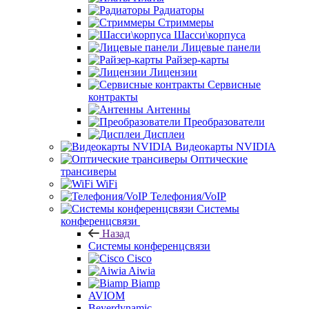
Радиаторы
Стриммеры
Шасси\корпуса
Лицевые панели
Райзер-карты
Лицензии
Сервисные
контракты
Антенны
Преобразователи
Дисплеи
Видеокарты NVIDIA
Оптические
трансиверы
WiFi
Телефония/VoIP
Системы
конференцсвязи
Назад
Системы конференцсвязи
Cisco
Aiwia
Biamp
AVIOM
Beyerdynamic