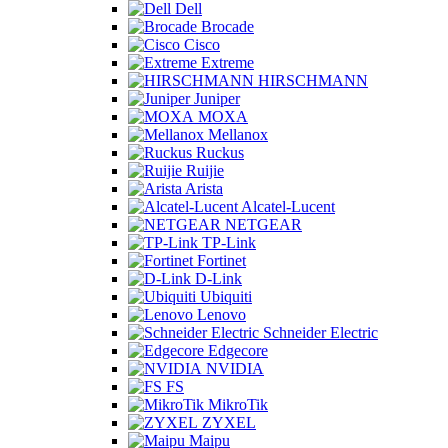
Dell
Brocade
Cisco
Extreme
HIRSCHMANN
Juniper
MOXA
Mellanox
Ruckus
Ruijie
Arista
Alcatel-Lucent
NETGEAR
TP-Link
Fortinet
D-Link
Ubiquiti
Lenovo
Schneider Electric
Edgecore
NVIDIA
FS
MikroTik
ZYXEL
Maipu