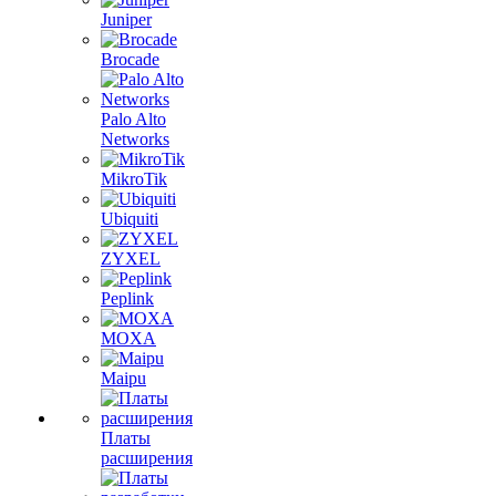
Juniper
Brocade
Palo Alto
Networks
MikroTik
Ubiquiti
ZYXEL
Peplink
MOXA
Maipu
Платы
расширения