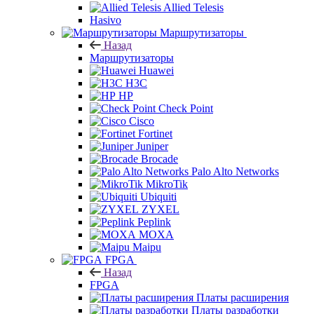
Allied Telesis
Hasivo
Маршрутизаторы
Назад
Маршрутизаторы
Huawei
H3C
HP
Check Point
Cisco
Fortinet
Juniper
Brocade
Palo Alto Networks
MikroTik
Ubiquiti
ZYXEL
Peplink
MOXA
Maipu
FPGA
Назад
FPGA
Платы расширения
Платы разработки