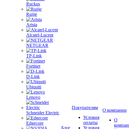
Ruckus
Ruijie
Arista
Alcatel-Lucent
NETGEAR
TP-Link
Fortinet
D-Link
Ubiquiti
Lenovo
Покупателям
О компании
Schneider Electric
Условия
О
оплаты
Edgecore
компан
Блог
Условия