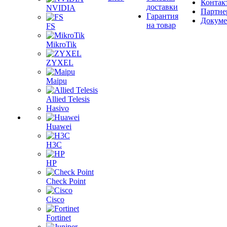
Контак
доставки
NVIDIA
Партне
Гарантия
Докум
на товар
FS
MikroTik
ZYXEL
Maipu
Allied Telesis
Hasivo
Huawei
H3C
HP
Check Point
Cisco
Fortinet