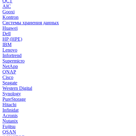
QCT
AIC
Gooxi
Kontron
Системы хранения данных
Huawei
Dell
HP (HPE)
IBM
Lenovo
Infortrend
Supermicro
NetApp
QNAP
Cisco
Seagate
Western Digital
Synology
PureStorage
Hitachi
Infinidat
Acronis
Nutanix
Fujitsu
QSAN