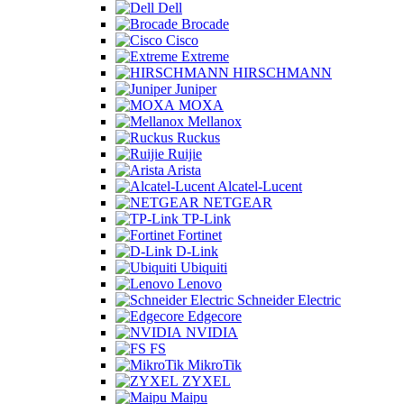
Dell
Brocade
Cisco
Extreme
HIRSCHMANN
Juniper
MOXA
Mellanox
Ruckus
Ruijie
Arista
Alcatel-Lucent
NETGEAR
TP-Link
Fortinet
D-Link
Ubiquiti
Lenovo
Schneider Electric
Edgecore
NVIDIA
FS
MikroTik
ZYXEL
Maipu