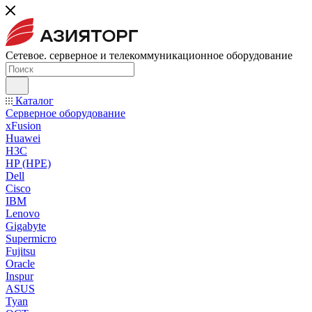
Сетевое. серверное и телекоммуникационное оборудование
Каталог
Серверное оборудование
xFusion
Huawei
H3C
HP (HPE)
Dell
Cisco
IBM
Lenovo
Gigabyte
Supermicro
Fujitsu
Oracle
Inspur
ASUS
Tyan