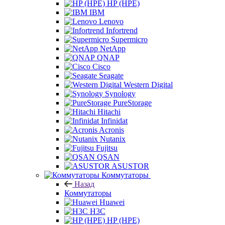
HP (HPE)
IBM
Lenovo
Infortrend
Supermicro
NetApp
QNAP
Cisco
Seagate
Western Digital
Synology
PureStorage
Hitachi
Infinidat
Acronis
Nutanix
Fujitsu
QSAN
ASUSTOR
Коммутаторы
Назад
Коммутаторы
Huawei
H3C
HP (HPE)