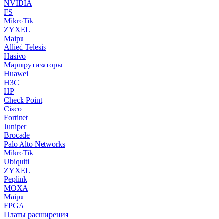
NVIDIA
FS
MikroTik
ZYXEL
Maipu
Allied Telesis
Hasivo
Маршрутизаторы
Huawei
H3C
HP
Check Point
Cisco
Fortinet
Juniper
Brocade
Palo Alto Networks
MikroTik
Ubiquiti
ZYXEL
Peplink
MOXA
Maipu
FPGA
Платы расширения