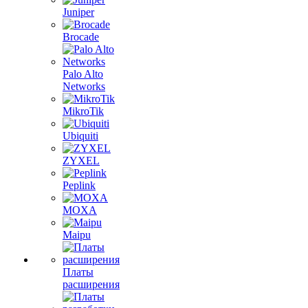
Juniper
Brocade
Palo Alto
Networks
MikroTik
Ubiquiti
ZYXEL
Peplink
MOXA
Maipu
Платы
расширения