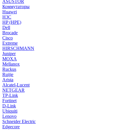
ASUSTOR
Коммутаторы
Huawei
H3C
HP (HPE)
Dell
Brocade
Cisco
Extreme
HIRSCHMANN
Juniper
MOXA
Mellanox
Ruckus
Ruijie
Arista
Alcatel-Lucent
NETGEAR
TP-Link
Fortinet
D-Link
Ubiquiti
Lenovo
Schneider Electric
Edgecore