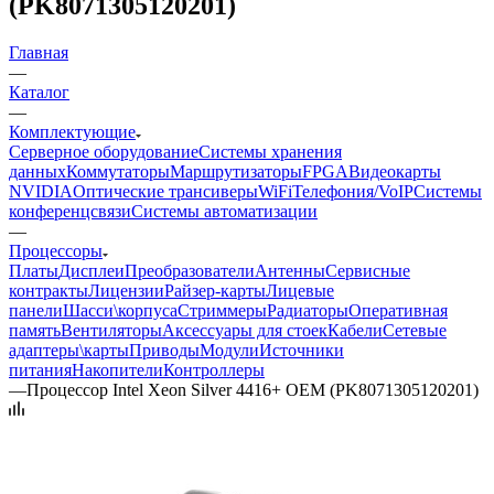
(PK8071305120201)
Главная
—
Каталог
—
Комплектующие
Серверное оборудование
Системы хранения
данных
Коммутаторы
Маршрутизаторы
FPGA
Видеокарты
NVIDIA
Оптические трансиверы
WiFi
Телефония/VoIP
Системы
конференцсвязи
Системы автоматизации
—
Процессоры
Платы
Дисплеи
Преобразователи
Антенны
Сервисные
контракты
Лицензии
Райзер-карты
Лицевые
панели
Шасси\корпуса
Стриммеры
Радиаторы
Оперативная
память
Вентиляторы
Аксессуары для стоек
Кабели
Сетевые
адаптеры\карты
Приводы
Модули
Источники
питания
Накопители
Контроллеры
—
Процессор Intel Xeon Silver 4416+ OEM (PK8071305120201)