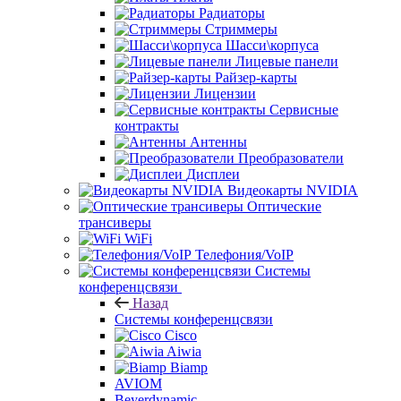
Радиаторы
Стриммеры
Шасси\корпуса
Лицевые панели
Райзер-карты
Лицензии
Сервисные
контракты
Антенны
Преобразователи
Дисплеи
Видеокарты NVIDIA
Оптические
трансиверы
WiFi
Телефония/VoIP
Системы
конференцсвязи
Назад
Системы конференцсвязи
Cisco
Aiwia
Biamp
AVIOM
Beyerdynamic