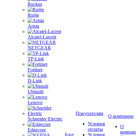
Ruckus
Ruijie
Arista
Alcatel-Lucent
NETGEAR
TP-Link
Fortinet
D-Link
Ubiquiti
Lenovo
Покупателям
О компании
Schneider Electric
Условия
О
оплаты
Edgecore
компан
Блог
Условия