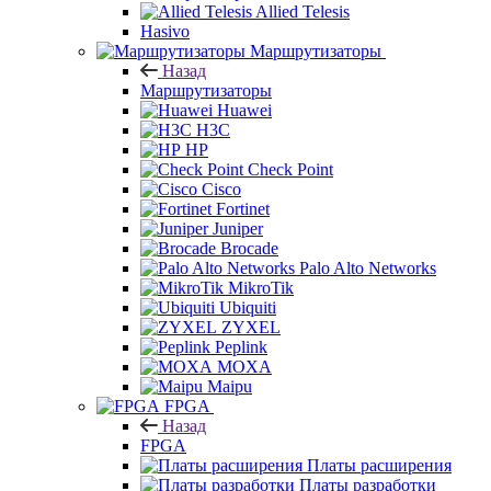
Allied Telesis
Hasivo
Маршрутизаторы
Назад
Маршрутизаторы
Huawei
H3C
HP
Check Point
Cisco
Fortinet
Juniper
Brocade
Palo Alto Networks
MikroTik
Ubiquiti
ZYXEL
Peplink
MOXA
Maipu
FPGA
Назад
FPGA
Платы расширения
Платы разработки