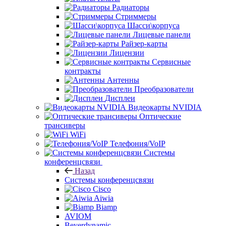
Радиаторы
Стриммеры
Шасси\корпуса
Лицевые панели
Райзер-карты
Лицензии
Сервисные
контракты
Антенны
Преобразователи
Дисплеи
Видеокарты NVIDIA
Оптические
трансиверы
WiFi
Телефония/VoIP
Системы
конференцсвязи
Назад
Системы конференцсвязи
Cisco
Aiwia
Biamp
AVIOM
Beyerdynamic