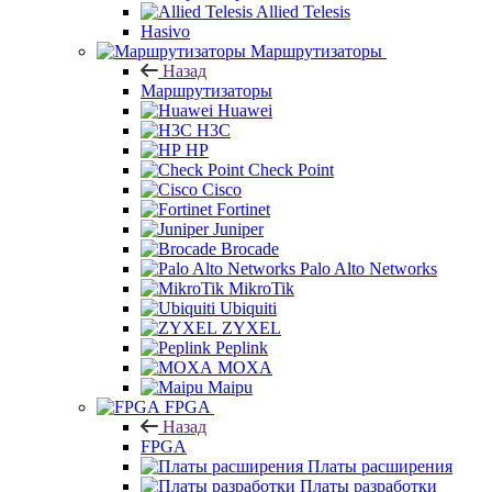
Allied Telesis
Hasivo
Маршрутизаторы
Назад
Маршрутизаторы
Huawei
H3C
HP
Check Point
Cisco
Fortinet
Juniper
Brocade
Palo Alto Networks
MikroTik
Ubiquiti
ZYXEL
Peplink
MOXA
Maipu
FPGA
Назад
FPGA
Платы расширения
Платы разработки