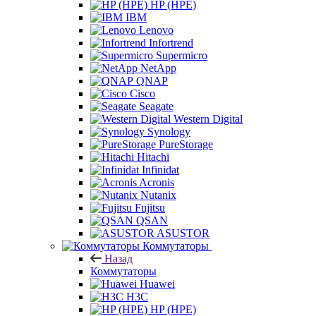
HP (HPE)
IBM
Lenovo
Infortrend
Supermicro
NetApp
QNAP
Cisco
Seagate
Western Digital
Synology
PureStorage
Hitachi
Infinidat
Acronis
Nutanix
Fujitsu
QSAN
ASUSTOR
Коммутаторы
Назад
Коммутаторы
Huawei
H3C
HP (HPE)