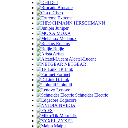
Dell
Brocade
Cisco
Extreme
HIRSCHMANN
Juniper
MOXA
Mellanox
Ruckus
Ruijie
Arista
Alcatel-Lucent
NETGEAR
TP-Link
Fortinet
D-Link
Ubiquiti
Lenovo
Schneider Electric
Edgecore
NVIDIA
FS
MikroTik
ZYXEL
Maipu