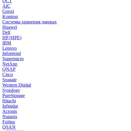
QCT
AIC
Gooxi
Kontron
Системы хранения данных
Huawei
Dell
HP (HPE)
IBM
Lenovo
Infortrend
Supermicro
NetApp
QNAP
Cisco
Seagate
Western Digital
Synology
PureStorage
Hitachi
Infinidat
Acronis
Nutanix
Fujitsu
QSAN