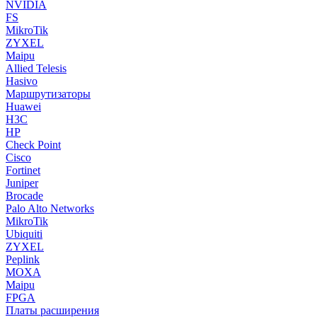
NVIDIA
FS
MikroTik
ZYXEL
Maipu
Allied Telesis
Hasivo
Маршрутизаторы
Huawei
H3C
HP
Check Point
Cisco
Fortinet
Juniper
Brocade
Palo Alto Networks
MikroTik
Ubiquiti
ZYXEL
Peplink
MOXA
Maipu
FPGA
Платы расширения