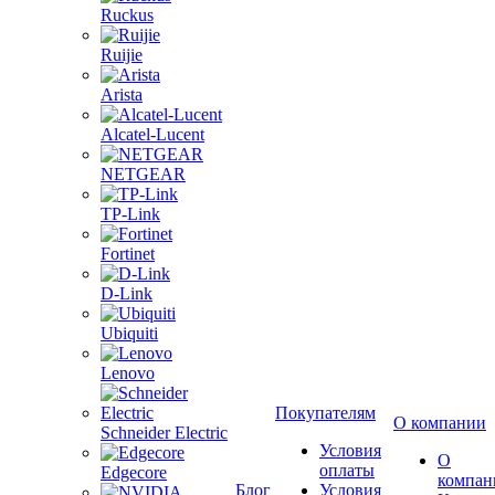
Ruckus
Ruijie
Arista
Alcatel-Lucent
NETGEAR
TP-Link
Fortinet
D-Link
Ubiquiti
Lenovo
Покупателям
О компании
Schneider Electric
Условия
О
оплаты
Edgecore
компан
Блог
Условия