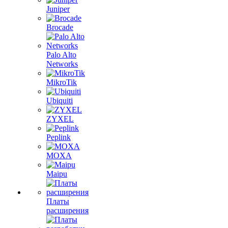
Juniper
Brocade
Palo Alto
Networks
MikroTik
Ubiquiti
ZYXEL
Peplink
MOXA
Maipu
Платы
расширения