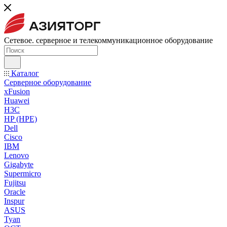
Сетевое. серверное и телекоммуникационное оборудование
Каталог
Серверное оборудование
xFusion
Huawei
H3C
HP (HPE)
Dell
Cisco
IBM
Lenovo
Gigabyte
Supermicro
Fujitsu
Oracle
Inspur
ASUS
Tyan