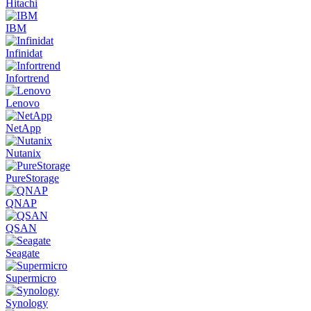
Hitachi
IBM
Infinidat
Infortrend
Lenovo
NetApp
Nutanix
PureStorage
QNAP
QSAN
Seagate
Supermicro
Synology