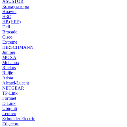
ASUSTOR
Коммутаторы
Huawei
H3C
HP (HPE)
Dell
Brocade
Cisco
Extreme
HIRSCHMANN
Juniper
MOXA
Mellanox
Ruckus
Ruijie
Arista
Alcatel-Lucent
NETGEAR
TP-Link
Fortinet
D-Link
Ubiquiti
Lenovo
Schneider Electric
Edgecore