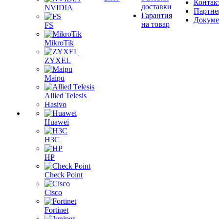
Контак
доставки
NVIDIA
Партне
Гарантия
Докум
на товар
FS
MikroTik
ZYXEL
Maipu
Allied Telesis
Hasivo
Huawei
H3C
HP
Check Point
Cisco
Fortinet