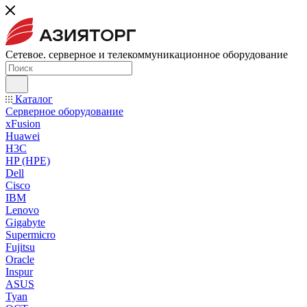
Сетевое. серверное и телекоммуникационное оборудование
Каталог
Серверное оборудование
xFusion
Huawei
H3C
HP (HPE)
Dell
Cisco
IBM
Lenovo
Gigabyte
Supermicro
Fujitsu
Oracle
Inspur
ASUS
Tyan