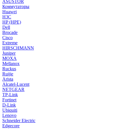
ASUSTOR
Коммутаторы
Huawei
H3C
HP (HPE)
Dell
Brocade
Cisco
Extreme
HIRSCHMANN
Juniper
MOXA
Mellanox
Ruckus
Ruijie
Arista
Alcatel-Lucent
NETGEAR
TP-Link
Fortinet
D-Link
Ubiquiti
Lenovo
Schneider Electric
Edgecore