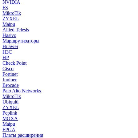
NVIDIA
FS
MikroTik
ZYXEL
Maipu
Allied Telesis
Hasivo
Маршрутизаторы
Huawei
H3C
HP
Check Point
Cisco
Fortinet
Juniper
Brocade
Palo Alto Networks
MikroTik
Ubiquiti
ZYXEL
Peplink
MOXA
Maipu
FPGA
Платы расширения