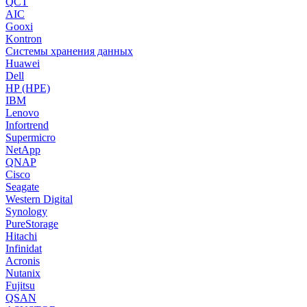
QCT
AIC
Gooxi
Kontron
Системы хранения данных
Huawei
Dell
HP (HPE)
IBM
Lenovo
Infortrend
Supermicro
NetApp
QNAP
Cisco
Seagate
Western Digital
Synology
PureStorage
Hitachi
Infinidat
Acronis
Nutanix
Fujitsu
QSAN