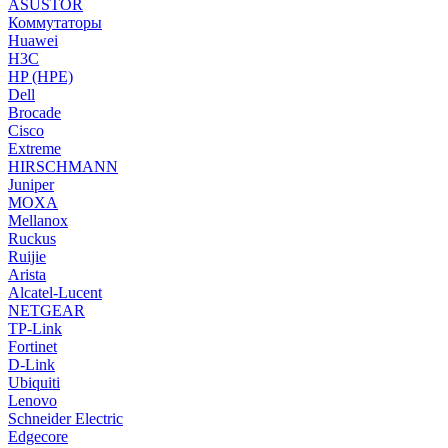
ASUSTOR
Коммутаторы
Huawei
H3C
HP (HPE)
Dell
Brocade
Cisco
Extreme
HIRSCHMANN
Juniper
MOXA
Mellanox
Ruckus
Ruijie
Arista
Alcatel-Lucent
NETGEAR
TP-Link
Fortinet
D-Link
Ubiquiti
Lenovo
Schneider Electric
Edgecore