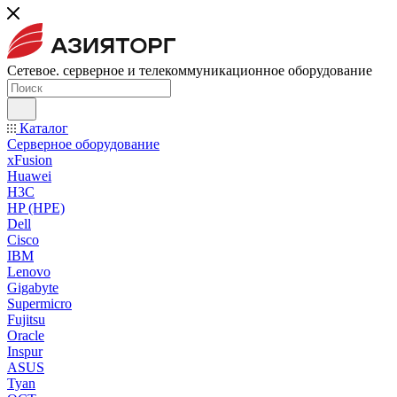
Сетевое. серверное и телекоммуникационное оборудование
Каталог
Серверное оборудование
xFusion
Huawei
H3C
HP (HPE)
Dell
Cisco
IBM
Lenovo
Gigabyte
Supermicro
Fujitsu
Oracle
Inspur
ASUS
Tyan