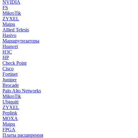
NVIDIA
FS
MikroTik
ZYXEL
Maipu
Allied Telesis
Hasivo
Маршрутизаторы
Huawei
H3C
HP
Check Point
Cisco
Fortinet
Juniper
Brocade
Palo Alto Networks
MikroTik
Ubiquiti
ZYXEL
Peplink
MOXA
Maipu
FPGA
Платы расширения