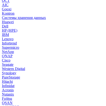
QCT
AIC
Gooxi
Kontron
Системы хранения данных
Huawei
Dell
HP (HPE)
IBM
Lenovo
Infortrend
Supermicro
NetApp
QNAP
Cisco
Seagate
Western Digital
Synology
PureStorage
Hitachi
Infinidat
Acronis
Nutanix
Fujitsu
QSAN