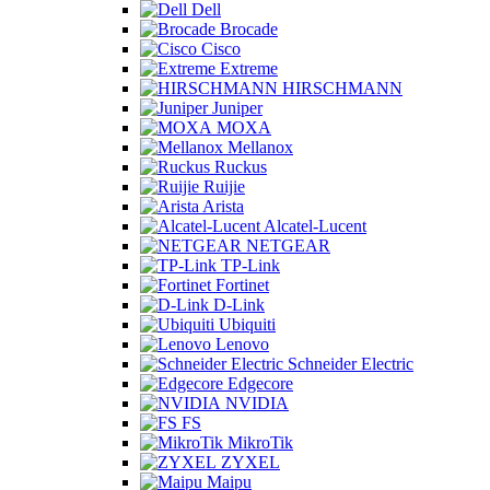
Dell
Brocade
Cisco
Extreme
HIRSCHMANN
Juniper
MOXA
Mellanox
Ruckus
Ruijie
Arista
Alcatel-Lucent
NETGEAR
TP-Link
Fortinet
D-Link
Ubiquiti
Lenovo
Schneider Electric
Edgecore
NVIDIA
FS
MikroTik
ZYXEL
Maipu