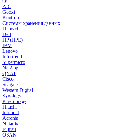
QCT
AIC
Gooxi
Kontron
Системы хранения данных
Huawei
Dell
HP (HPE)
IBM
Lenovo
Infortrend
Supermicro
NetApp
QNAP
Cisco
Seagate
Western Digital
Synology
PureStorage
Hitachi
Infinidat
Acronis
Nutanix
Fujitsu
QSAN