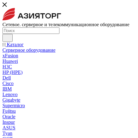
Сетевое. серверное и телекоммуникационное оборудование
Каталог
Серверное оборудование
xFusion
Huawei
H3C
HP (HPE)
Dell
Cisco
IBM
Lenovo
Gigabyte
Supermicro
Fujitsu
Oracle
Inspur
ASUS
Tyan