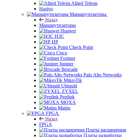
Allied Telesis
Hasivo
Маршрутизаторы
Назад
Маршрутизаторы
Huawei
H3C
HP
Check Point
Cisco
Fortinet
Juniper
Brocade
Palo Alto Networks
MikroTik
Ubiquiti
ZYXEL
Peplink
MOXA
Maipu
FPGA
Назад
FPGA
Платы расширения
Платы разработки