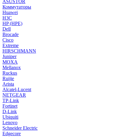
ASUSTOR
Коммутаторы
Huawei
H3C
HP (HPE)
Dell
Brocade
Cisco
Extreme
HIRSCHMANN
Juniper
MOXA
Mellanox
Ruckus
Ruijie
Arista
Alcatel-Lucent
NETGEAR
TP-Link
Fortinet
D-Link
Ubiquiti
Lenovo
Schneider Electric
Edgecore