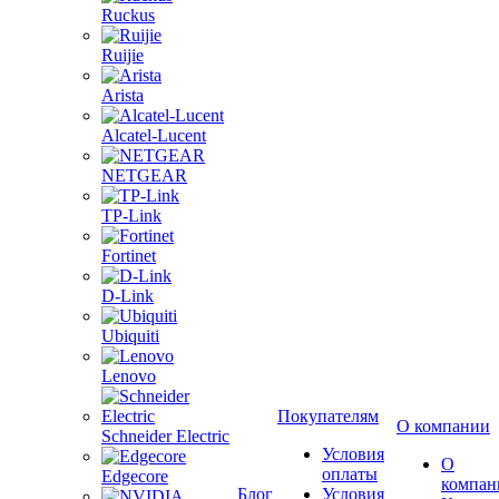
Ruckus
Ruijie
Arista
Alcatel-Lucent
NETGEAR
TP-Link
Fortinet
D-Link
Ubiquiti
Lenovo
Покупателям
О компании
Schneider Electric
Условия
О
оплаты
Edgecore
компан
Блог
Условия