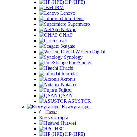
HP (HPE)
IBM
Lenovo
Infortrend
Supermicro
NetApp
QNAP
Cisco
Seagate
Western Digital
Synology
PureStorage
Hitachi
Infinidat
Acronis
Nutanix
Fujitsu
QSAN
ASUSTOR
Коммутаторы
Назад
Коммутаторы
Huawei
H3C
HP (HPE)