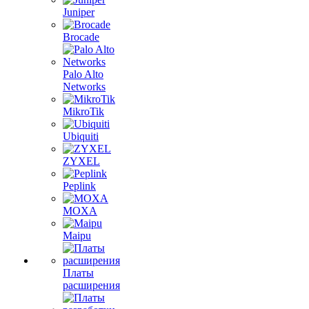
Juniper
Brocade
Palo Alto
Networks
MikroTik
Ubiquiti
ZYXEL
Peplink
MOXA
Maipu
Платы
расширения