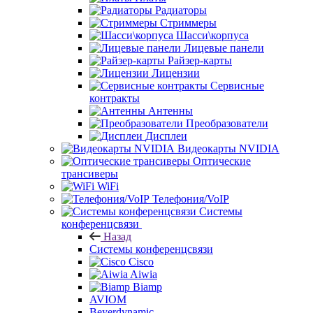
Радиаторы
Стриммеры
Шасси\корпуса
Лицевые панели
Райзер-карты
Лицензии
Сервисные
контракты
Антенны
Преобразователи
Дисплеи
Видеокарты NVIDIA
Оптические
трансиверы
WiFi
Телефония/VoIP
Системы
конференцсвязи
Назад
Системы конференцсвязи
Cisco
Aiwia
Biamp
AVIOM
Beyerdynamic