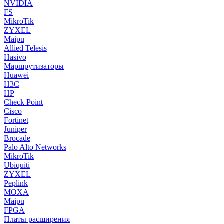
NVIDIA
FS
MikroTik
ZYXEL
Maipu
Allied Telesis
Hasivo
Маршрутизаторы
Huawei
H3C
HP
Check Point
Cisco
Fortinet
Juniper
Brocade
Palo Alto Networks
MikroTik
Ubiquiti
ZYXEL
Peplink
MOXA
Maipu
FPGA
Платы расширения