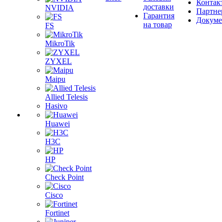
Контак
доставки
NVIDIA
Партне
Гарантия
Докум
на товар
FS
MikroTik
ZYXEL
Maipu
Allied Telesis
Hasivo
Huawei
H3C
HP
Check Point
Cisco
Fortinet