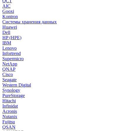
QCT
AIC
Gooxi
Kontron
Системы хранения данных
Huawei
Dell
HP (HPE)
IBM
Lenovo
Infortrend
Supermicro
NetApp
QNAP
Cisco
Seagate
Western Digital
Synology
PureStorage
Hitachi
Infinidat
Acronis
Nutanix
Fujitsu
QSAN