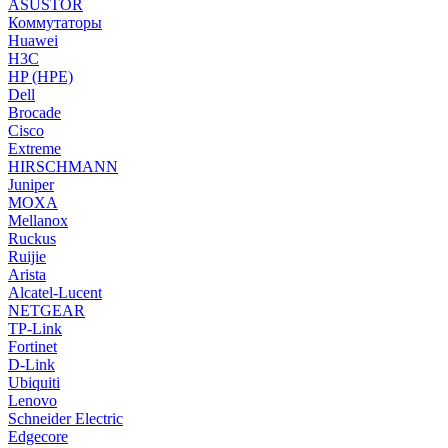
ASUSTOR
Коммутаторы
Huawei
H3C
HP (HPE)
Dell
Brocade
Cisco
Extreme
HIRSCHMANN
Juniper
MOXA
Mellanox
Ruckus
Ruijie
Arista
Alcatel-Lucent
NETGEAR
TP-Link
Fortinet
D-Link
Ubiquiti
Lenovo
Schneider Electric
Edgecore