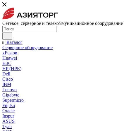
Сетевое. серверное и телекоммуникационное оборудование
Каталог
Серверное оборудование
xFusion
Huawei
H3C
HP (HPE)
Dell
Cisco
IBM
Lenovo
Gigabyte
Supermicro
Fujitsu
Oracle
Inspur
ASUS
Tyan