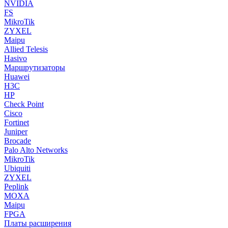
NVIDIA
FS
MikroTik
ZYXEL
Maipu
Allied Telesis
Hasivo
Маршрутизаторы
Huawei
H3C
HP
Check Point
Cisco
Fortinet
Juniper
Brocade
Palo Alto Networks
MikroTik
Ubiquiti
ZYXEL
Peplink
MOXA
Maipu
FPGA
Платы расширения