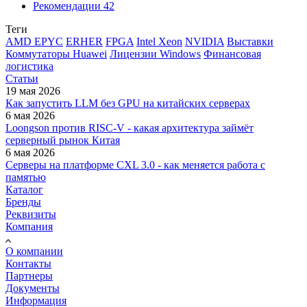
Рекомендации
42
Теги
AMD EPYC
ERHER
FPGA
Intel Xeon
NVIDIA
Выставки
Коммутаторы Huawei
Лицензии Windows
Финансовая
логистика
Статьи
19 мая 2026
Как запустить LLM без GPU на китайских серверах
6 мая 2026
Loongson против RISC-V - какая архитектура займёт
серверный рынок Китая
6 мая 2026
Серверы на платформе CXL 3.0 - как меняется работа с
памятью
Каталог
Бренды
Реквизиты
Компания
О компании
Контакты
Партнеры
Документы
Информация