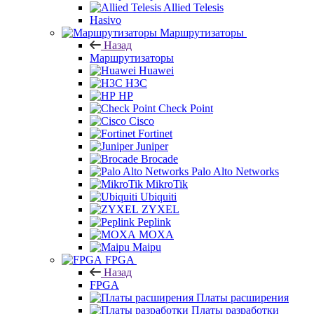
Allied Telesis
Hasivo
Маршрутизаторы
Назад
Маршрутизаторы
Huawei
H3C
HP
Check Point
Cisco
Fortinet
Juniper
Brocade
Palo Alto Networks
MikroTik
Ubiquiti
ZYXEL
Peplink
MOXA
Maipu
FPGA
Назад
FPGA
Платы расширения
Платы разработки