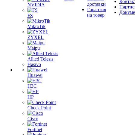
Контак
доставки
NVIDIA
Партне
Гарантия
Докум
на товар
FS
MikroTik
ZYXEL
Maipu
Allied Telesis
Hasivo
Huawei
H3C
HP
Check Point
Cisco
Fortinet