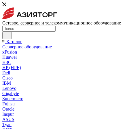
Сетевое. серверное и телекоммуникационное оборудование
Каталог
Серверное оборудование
xFusion
Huawei
H3C
HP (HPE)
Dell
Cisco
IBM
Lenovo
Gigabyte
Supermicro
Fujitsu
Oracle
Inspur
ASUS
Tyan