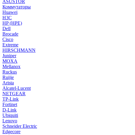
ASUSTOR
Коммутаторы
Huawei
H3C
HP (HPE)
Dell
Brocade
Cisco
Extreme
HIRSCHMANN
Juniper
MOXA
Mellanox
Ruckus
Ruijie
Arista
Alcatel-Lucent
NETGEAR
TP-Link
Fortinet
D-Link
Ubiquiti
Lenovo
Schneider Electric
Edgecore