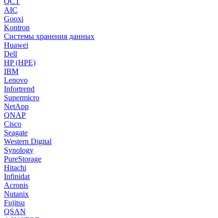
QCT
AIC
Gooxi
Kontron
Системы хранения данных
Huawei
Dell
HP (HPE)
IBM
Lenovo
Infortrend
Supermicro
NetApp
QNAP
Cisco
Seagate
Western Digital
Synology
PureStorage
Hitachi
Infinidat
Acronis
Nutanix
Fujitsu
QSAN