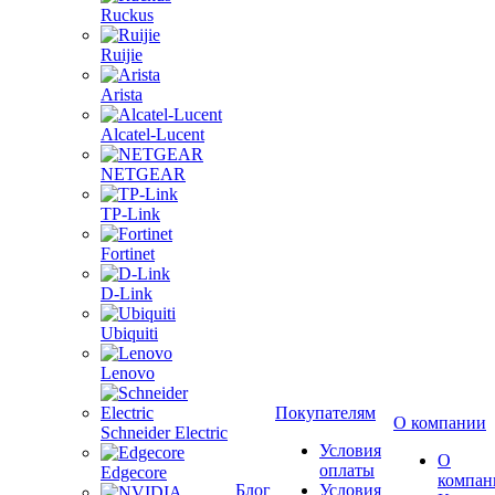
Ruckus
Ruijie
Arista
Alcatel-Lucent
NETGEAR
TP-Link
Fortinet
D-Link
Ubiquiti
Lenovo
Покупателям
О компании
Schneider Electric
Условия
О
оплаты
Edgecore
компан
Блог
Условия