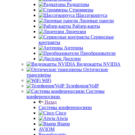
Радиаторы
Стриммеры
Шасси\корпуса
Лицевые панели
Райзер-карты
Лицензии
Сервисные
контракты
Антенны
Преобразователи
Дисплеи
Видеокарты NVIDIA
Оптические
трансиверы
WiFi
Телефония/VoIP
Системы
конференцсвязи
Назад
Системы конференцсвязи
Cisco
Aiwia
Biamp
AVIOM
Beyerdynamic