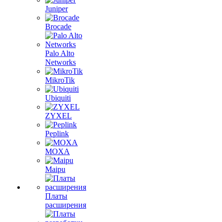
Juniper
Brocade
Palo Alto
Networks
MikroTik
Ubiquiti
ZYXEL
Peplink
MOXA
Maipu
Платы
расширения