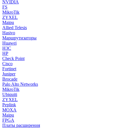
NVIDIA
FS
MikroTik
ZYXEL
Maipu
Allied Telesis
Hasivo
Маршрутизаторы
Huawei
H3C
HP
Check Point
Cisco
Fortinet
Juniper
Brocade
Palo Alto Networks
MikroTik
Ubiquiti
ZYXEL
Peplink
MOXA
Maipu
FPGA
Платы расширения