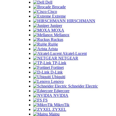
Dell
Brocade
Cisco
Extreme
HIRSCHMANN
Juniper
MOXA
Mellanox
Ruckus
Ruijie
Arista
Alcatel-Lucent
NETGEAR
TP-Link
Fortinet
D-Link
Ubiquiti
Lenovo
Schneider Electric
Edgecore
NVIDIA
FS
MikroTik
ZYXEL
Maipu