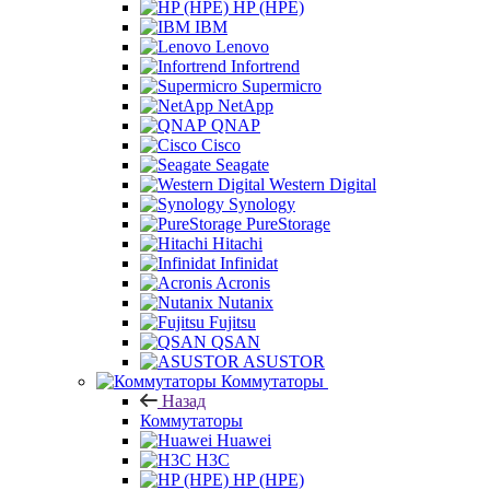
HP (HPE)
IBM
Lenovo
Infortrend
Supermicro
NetApp
QNAP
Cisco
Seagate
Western Digital
Synology
PureStorage
Hitachi
Infinidat
Acronis
Nutanix
Fujitsu
QSAN
ASUSTOR
Коммутаторы
Назад
Коммутаторы
Huawei
H3C
HP (HPE)