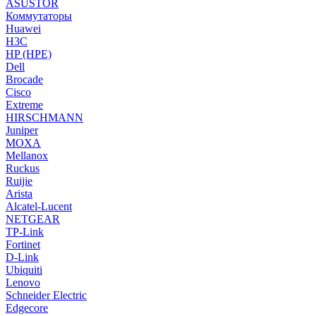
ASUSTOR
Коммутаторы
Huawei
H3C
HP (HPE)
Dell
Brocade
Cisco
Extreme
HIRSCHMANN
Juniper
MOXA
Mellanox
Ruckus
Ruijie
Arista
Alcatel-Lucent
NETGEAR
TP-Link
Fortinet
D-Link
Ubiquiti
Lenovo
Schneider Electric
Edgecore