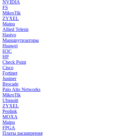
NVIDIA
FS
MikroTik
ZYXEL
Maipu
Allied Telesis
Hasivo
Маршрутизаторы
Huawei
H3C
HP
Check Point
Cisco
Fortinet
Juniper
Brocade
Palo Alto Networks
MikroTik
Ubiquiti
ZYXEL
Peplink
MOXA
Maipu
FPGA
Платы расширения