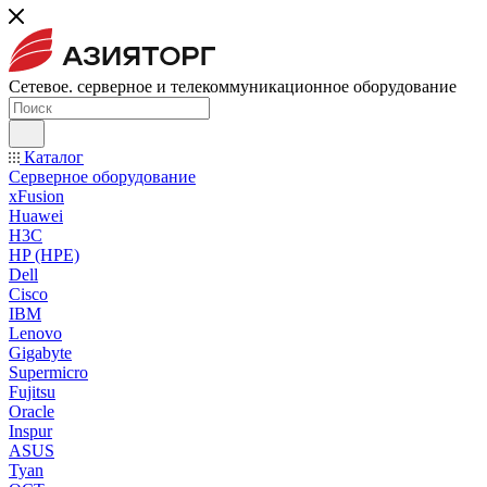
Сетевое. серверное и телекоммуникационное оборудование
Каталог
Серверное оборудование
xFusion
Huawei
H3C
HP (HPE)
Dell
Cisco
IBM
Lenovo
Gigabyte
Supermicro
Fujitsu
Oracle
Inspur
ASUS
Tyan