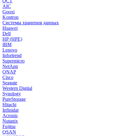
QCT
AIC
Gooxi
Kontron
Системы хранения данных
Huawei
Dell
HP (HPE)
IBM
Lenovo
Infortrend
Supermicro
NetApp
QNAP
Cisco
Seagate
Western Digital
Synology
PureStorage
Hitachi
Infinidat
Acronis
Nutanix
Fujitsu
QSAN