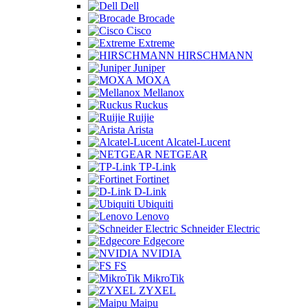
Dell
Brocade
Cisco
Extreme
HIRSCHMANN
Juniper
MOXA
Mellanox
Ruckus
Ruijie
Arista
Alcatel-Lucent
NETGEAR
TP-Link
Fortinet
D-Link
Ubiquiti
Lenovo
Schneider Electric
Edgecore
NVIDIA
FS
MikroTik
ZYXEL
Maipu