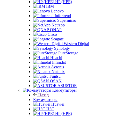
HP (HPE)
IBM
Lenovo
Infortrend
Supermicro
NetApp
QNAP
Cisco
Seagate
Western Digital
Synology
PureStorage
Hitachi
Infinidat
Acronis
Nutanix
Fujitsu
QSAN
ASUSTOR
Коммутаторы
Назад
Коммутаторы
Huawei
H3C
HP (HPE)