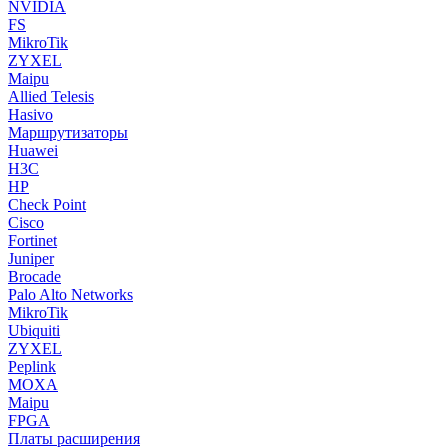
NVIDIA
FS
MikroTik
ZYXEL
Maipu
Allied Telesis
Hasivo
Маршрутизаторы
Huawei
H3C
HP
Check Point
Cisco
Fortinet
Juniper
Brocade
Palo Alto Networks
MikroTik
Ubiquiti
ZYXEL
Peplink
MOXA
Maipu
FPGA
Платы расширения