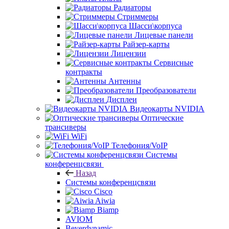
Радиаторы
Стриммеры
Шасси\корпуса
Лицевые панели
Райзер-карты
Лицензии
Сервисные
контракты
Антенны
Преобразователи
Дисплеи
Видеокарты NVIDIA
Оптические
трансиверы
WiFi
Телефония/VoIP
Системы
конференцсвязи
Назад
Системы конференцсвязи
Cisco
Aiwia
Biamp
AVIOM
Beyerdynamic