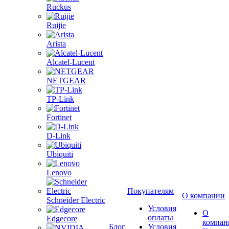
Ruckus
Ruijie
Arista
Alcatel-Lucent
NETGEAR
TP-Link
Fortinet
D-Link
Ubiquiti
Lenovo
Покупателям
О компании
Schneider Electric
Условия
О
оплаты
Edgecore
компан
Блог
Условия