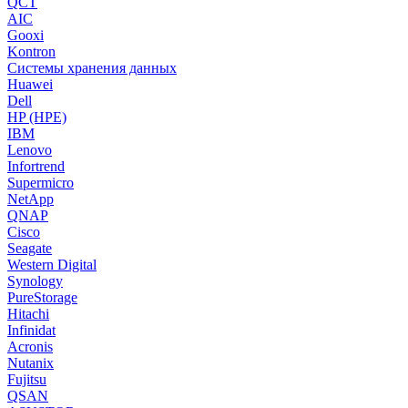
QCT
AIC
Gooxi
Kontron
Системы хранения данных
Huawei
Dell
HP (HPE)
IBM
Lenovo
Infortrend
Supermicro
NetApp
QNAP
Cisco
Seagate
Western Digital
Synology
PureStorage
Hitachi
Infinidat
Acronis
Nutanix
Fujitsu
QSAN