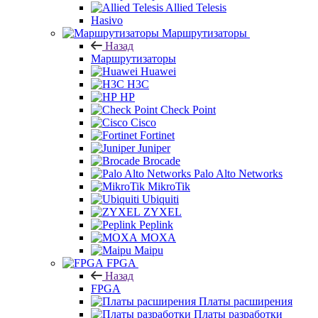
Allied Telesis
Hasivo
Маршрутизаторы
Назад
Маршрутизаторы
Huawei
H3C
HP
Check Point
Cisco
Fortinet
Juniper
Brocade
Palo Alto Networks
MikroTik
Ubiquiti
ZYXEL
Peplink
MOXA
Maipu
FPGA
Назад
FPGA
Платы расширения
Платы разработки