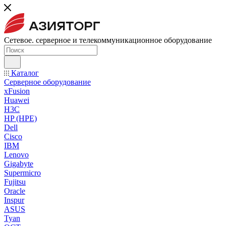
Сетевое. серверное и телекоммуникационное оборудование
Каталог
Серверное оборудование
xFusion
Huawei
H3C
HP (HPE)
Dell
Cisco
IBM
Lenovo
Gigabyte
Supermicro
Fujitsu
Oracle
Inspur
ASUS
Tyan