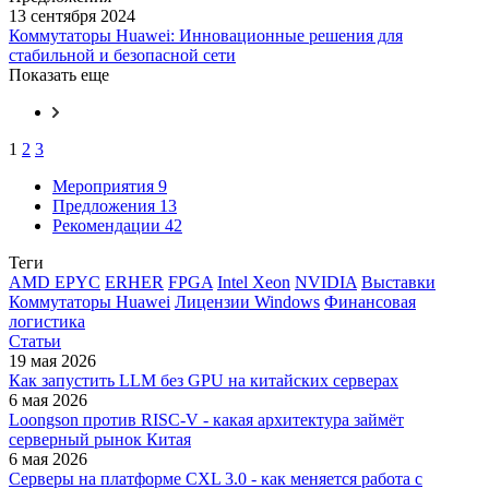
13 сентября 2024
Коммутаторы Huawei: Инновационные решения для
стабильной и безопасной сети
Показать еще
1
2
3
Мероприятия
9
Предложения
13
Рекомендации
42
Теги
AMD EPYC
ERHER
FPGA
Intel Xeon
NVIDIA
Выставки
Коммутаторы Huawei
Лицензии Windows
Финансовая
логистика
Статьи
19 мая 2026
Как запустить LLM без GPU на китайских серверах
6 мая 2026
Loongson против RISC-V - какая архитектура займёт
серверный рынок Китая
6 мая 2026
Серверы на платформе CXL 3.0 - как меняется работа с