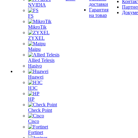
Контак
доставки
NVIDIA
Партне
Гарантия
Докум
на товар
FS
MikroTik
ZYXEL
Maipu
Allied Telesis
Hasivo
Huawei
H3C
HP
Check Point
Cisco
Fortinet