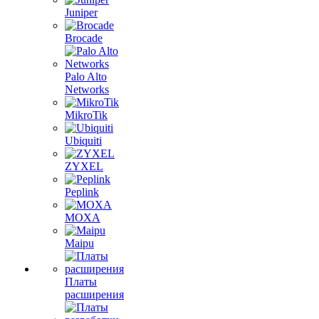
Juniper
Brocade
Palo Alto
Networks
MikroTik
Ubiquiti
ZYXEL
Peplink
MOXA
Maipu
Платы
расширения