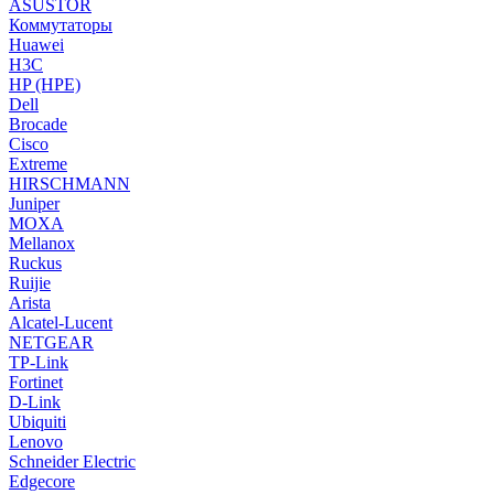
ASUSTOR
Коммутаторы
Huawei
H3C
HP (HPE)
Dell
Brocade
Cisco
Extreme
HIRSCHMANN
Juniper
MOXA
Mellanox
Ruckus
Ruijie
Arista
Alcatel-Lucent
NETGEAR
TP-Link
Fortinet
D-Link
Ubiquiti
Lenovo
Schneider Electric
Edgecore