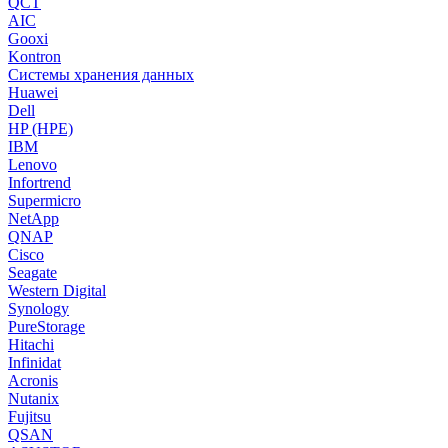
QCT
AIC
Gooxi
Kontron
Системы хранения данных
Huawei
Dell
HP (HPE)
IBM
Lenovo
Infortrend
Supermicro
NetApp
QNAP
Cisco
Seagate
Western Digital
Synology
PureStorage
Hitachi
Infinidat
Acronis
Nutanix
Fujitsu
QSAN