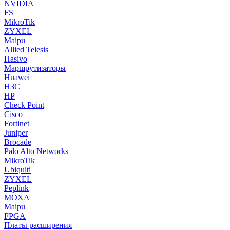
NVIDIA
FS
MikroTik
ZYXEL
Maipu
Allied Telesis
Hasivo
Маршрутизаторы
Huawei
H3C
HP
Check Point
Cisco
Fortinet
Juniper
Brocade
Palo Alto Networks
MikroTik
Ubiquiti
ZYXEL
Peplink
MOXA
Maipu
FPGA
Платы расширения