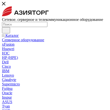
Сетевое. серверное и телекоммуникационное оборудование
Каталог
Серверное оборудование
xFusion
Huawei
H3C
HP (HPE)
Dell
Cisco
IBM
Lenovo
Gigabyte
Supermicro
Fujitsu
Oracle
Inspur
ASUS
Tyan