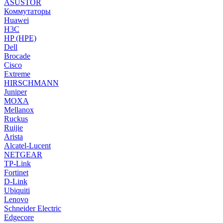
ASUSTOR
Коммутаторы
Huawei
H3C
HP (HPE)
Dell
Brocade
Cisco
Extreme
HIRSCHMANN
Juniper
MOXA
Mellanox
Ruckus
Ruijie
Arista
Alcatel-Lucent
NETGEAR
TP-Link
Fortinet
D-Link
Ubiquiti
Lenovo
Schneider Electric
Edgecore