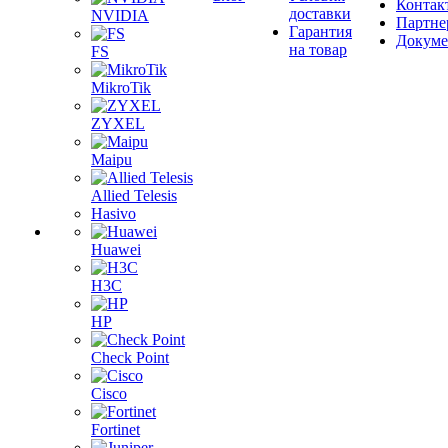
Контак
доставки
NVIDIA
Партне
Гарантия
Докум
на товар
FS
MikroTik
ZYXEL
Maipu
Allied Telesis
Hasivo
Huawei
H3C
HP
Check Point
Cisco
Fortinet