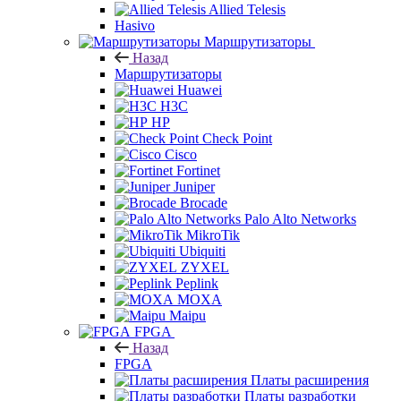
Allied Telesis
Hasivo
Маршрутизаторы
Назад
Маршрутизаторы
Huawei
H3C
HP
Check Point
Cisco
Fortinet
Juniper
Brocade
Palo Alto Networks
MikroTik
Ubiquiti
ZYXEL
Peplink
MOXA
Maipu
FPGA
Назад
FPGA
Платы расширения
Платы разработки