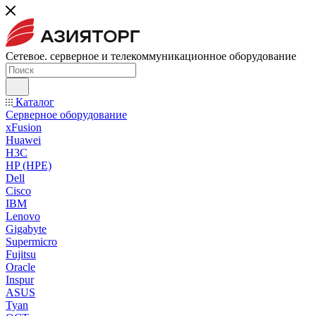
Сетевое. серверное и телекоммуникационное оборудование
Каталог
Серверное оборудование
xFusion
Huawei
H3C
HP (HPE)
Dell
Cisco
IBM
Lenovo
Gigabyte
Supermicro
Fujitsu
Oracle
Inspur
ASUS
Tyan