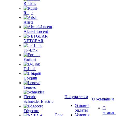
Ruckus
Ruijie
Arista
Alcatel-Lucent
NETGEAR
TP-Link
Fortinet
D-Link
Ubiquiti
Lenovo
Покупателям
О компании
Schneider Electric
Условия
О
оплаты
Edgecore
компан
Блог
Условия