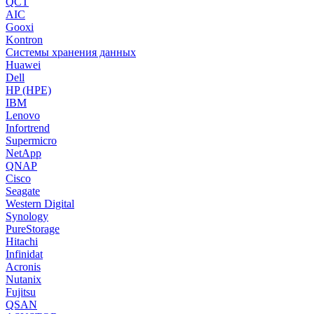
QCT
AIC
Gooxi
Kontron
Системы хранения данных
Huawei
Dell
HP (HPE)
IBM
Lenovo
Infortrend
Supermicro
NetApp
QNAP
Cisco
Seagate
Western Digital
Synology
PureStorage
Hitachi
Infinidat
Acronis
Nutanix
Fujitsu
QSAN