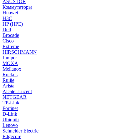
ASUSTOR
Коммутаторы
Huawei
H3C
HP (HPE)
Dell
Brocade
Cisco
Extreme
HIRSCHMANN
Juniper
MOXA
Mellanox
Ruckus
Ruijie
Arista
Alcatel-Lucent
NETGEAR
TP-Link
Fortinet
D-Link
Ubiquiti
Lenovo
Schneider Electric
Edgecore