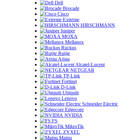
Dell
Brocade
Cisco
Extreme
HIRSCHMANN
Juniper
MOXA
Mellanox
Ruckus
Ruijie
Arista
Alcatel-Lucent
NETGEAR
TP-Link
Fortinet
D-Link
Ubiquiti
Lenovo
Schneider Electric
Edgecore
NVIDIA
FS
MikroTik
ZYXEL
Maipu