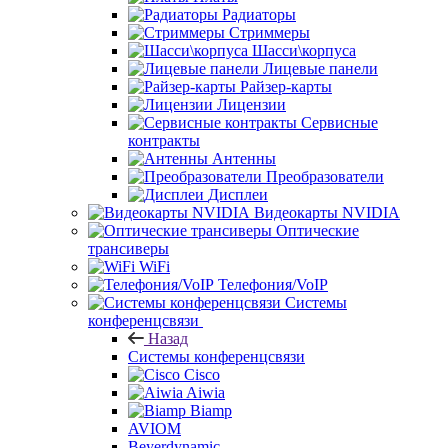
Радиаторы
Стриммеры
Шасси\корпуса
Лицевые панели
Райзер-карты
Лицензии
Сервисные
контракты
Антенны
Преобразователи
Дисплеи
Видеокарты NVIDIA
Оптические
трансиверы
WiFi
Телефония/VoIP
Системы
конференцсвязи
Назад
Системы конференцсвязи
Cisco
Aiwia
Biamp
AVIOM
Beyerdynamic