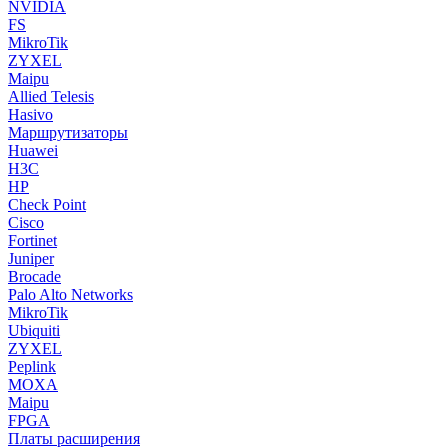
NVIDIA
FS
MikroTik
ZYXEL
Maipu
Allied Telesis
Hasivo
Маршрутизаторы
Huawei
H3C
HP
Check Point
Cisco
Fortinet
Juniper
Brocade
Palo Alto Networks
MikroTik
Ubiquiti
ZYXEL
Peplink
MOXA
Maipu
FPGA
Платы расширения