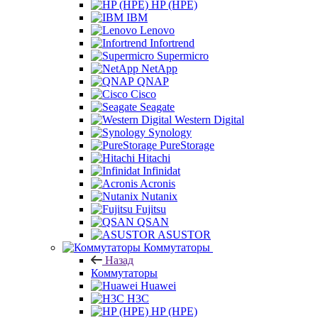
HP (HPE)
IBM
Lenovo
Infortrend
Supermicro
NetApp
QNAP
Cisco
Seagate
Western Digital
Synology
PureStorage
Hitachi
Infinidat
Acronis
Nutanix
Fujitsu
QSAN
ASUSTOR
Коммутаторы
Назад
Коммутаторы
Huawei
H3C
HP (HPE)