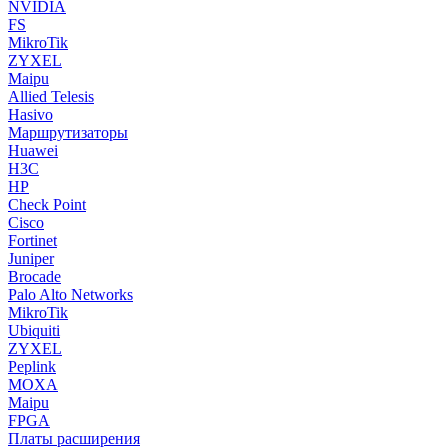
NVIDIA
FS
MikroTik
ZYXEL
Maipu
Allied Telesis
Hasivo
Маршрутизаторы
Huawei
H3C
HP
Check Point
Cisco
Fortinet
Juniper
Brocade
Palo Alto Networks
MikroTik
Ubiquiti
ZYXEL
Peplink
MOXA
Maipu
FPGA
Платы расширения