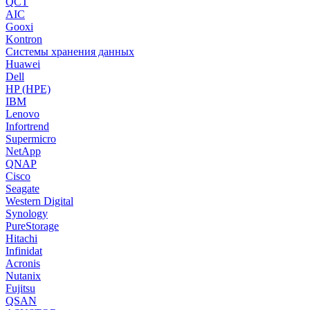
QCT
AIC
Gooxi
Kontron
Системы хранения данных
Huawei
Dell
HP (HPE)
IBM
Lenovo
Infortrend
Supermicro
NetApp
QNAP
Cisco
Seagate
Western Digital
Synology
PureStorage
Hitachi
Infinidat
Acronis
Nutanix
Fujitsu
QSAN