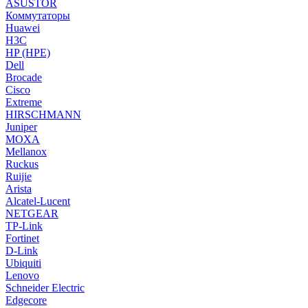
ASUSTOR
Коммутаторы
Huawei
H3C
HP (HPE)
Dell
Brocade
Cisco
Extreme
HIRSCHMANN
Juniper
MOXA
Mellanox
Ruckus
Ruijie
Arista
Alcatel-Lucent
NETGEAR
TP-Link
Fortinet
D-Link
Ubiquiti
Lenovo
Schneider Electric
Edgecore