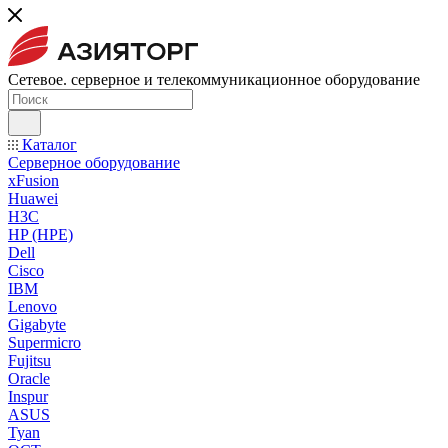
Сетевое. серверное и телекоммуникационное оборудование
Каталог
Серверное оборудование
xFusion
Huawei
H3C
HP (HPE)
Dell
Cisco
IBM
Lenovo
Gigabyte
Supermicro
Fujitsu
Oracle
Inspur
ASUS
Tyan