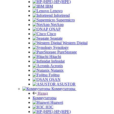
HP (HPE)
IBM
Lenovo
Infortrend
Supermicro
NetApp
QNAP
Cisco
Seagate
Western Digital
Synology
PureStorage
Hitachi
Infinidat
Acronis
Nutanix
Fujitsu
QSAN
ASUSTOR
Коммутаторы
Назад
Коммутаторы
Huawei
H3C
HP (HPE)