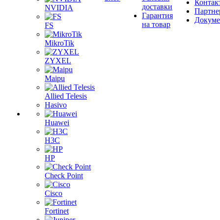
Контак
доставки
NVIDIA
Партне
Гарантия
Докум
на товар
FS
MikroTik
ZYXEL
Maipu
Allied Telesis
Hasivo
Huawei
H3C
HP
Check Point
Cisco
Fortinet