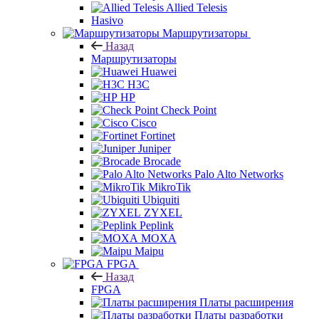
Allied Telesis
Hasivo
Маршрутизаторы
Назад
Маршрутизаторы
Huawei
H3C
HP
Check Point
Cisco
Fortinet
Juniper
Brocade
Palo Alto Networks
MikroTik
Ubiquiti
ZYXEL
Peplink
MOXA
Maipu
FPGA
Назад
FPGA
Платы расширения
Платы разработки