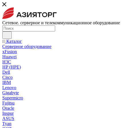
Сетевое. серверное и телекоммуникационное оборудование
Каталог
Серверное оборудование
xFusion
Huawei
H3C
HP (HPE)
Dell
Cisco
IBM
Lenovo
Gigabyte
Supermicro
Fujitsu
Oracle
Inspur
ASUS
Tyan