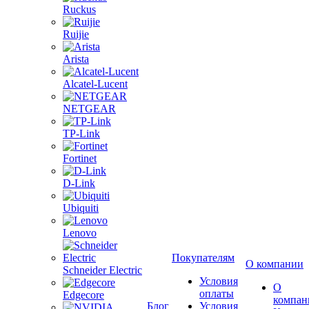
Ruckus
Ruijie
Arista
Alcatel-Lucent
NETGEAR
TP-Link
Fortinet
D-Link
Ubiquiti
Lenovo
Покупателям
О компании
Schneider Electric
Условия
О
оплаты
Edgecore
компан
Блог
Условия