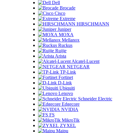
Dell
Brocade
Cisco
Extreme
HIRSCHMANN
Juniper
MOXA
Mellanox
Ruckus
Ruijie
Arista
Alcatel-Lucent
NETGEAR
TP-Link
Fortinet
D-Link
Ubiquiti
Lenovo
Schneider Electric
Edgecore
NVIDIA
FS
MikroTik
ZYXEL
Maipu