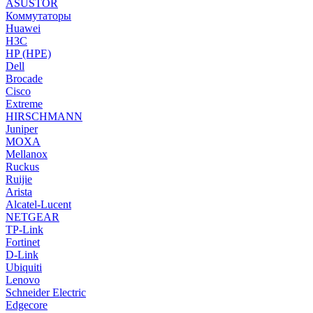
ASUSTOR
Коммутаторы
Huawei
H3C
HP (HPE)
Dell
Brocade
Cisco
Extreme
HIRSCHMANN
Juniper
MOXA
Mellanox
Ruckus
Ruijie
Arista
Alcatel-Lucent
NETGEAR
TP-Link
Fortinet
D-Link
Ubiquiti
Lenovo
Schneider Electric
Edgecore