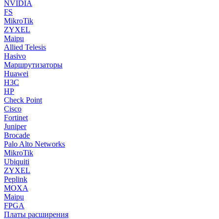
NVIDIA
FS
MikroTik
ZYXEL
Maipu
Allied Telesis
Hasivo
Маршрутизаторы
Huawei
H3C
HP
Check Point
Cisco
Fortinet
Juniper
Brocade
Palo Alto Networks
MikroTik
Ubiquiti
ZYXEL
Peplink
MOXA
Maipu
FPGA
Платы расширения