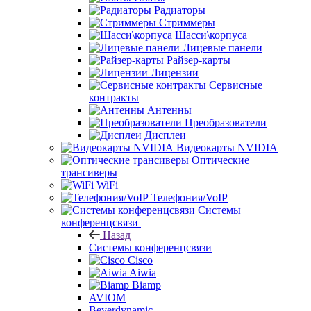
Радиаторы
Стриммеры
Шасси\корпуса
Лицевые панели
Райзер-карты
Лицензии
Сервисные
контракты
Антенны
Преобразователи
Дисплеи
Видеокарты NVIDIA
Оптические
трансиверы
WiFi
Телефония/VoIP
Системы
конференцсвязи
Назад
Системы конференцсвязи
Cisco
Aiwia
Biamp
AVIOM
Beyerdynamic