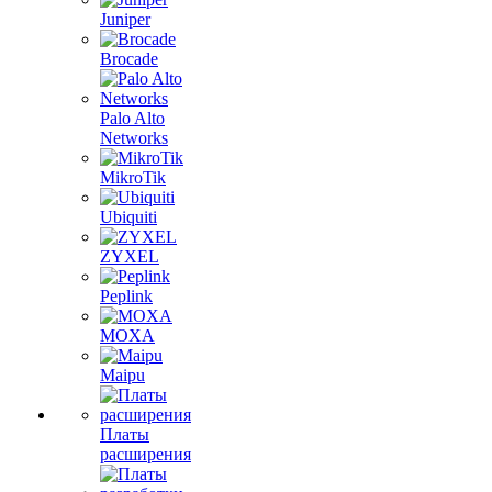
Juniper
Brocade
Palo Alto
Networks
MikroTik
Ubiquiti
ZYXEL
Peplink
MOXA
Maipu
Платы
расширения