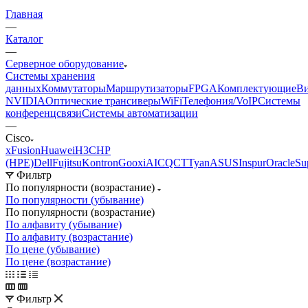
Главная
—
Каталог
—
Серверное оборудование
Системы хранения
данных
Коммутаторы
Маршрутизаторы
FPGA
Комплектующие
Ви
NVIDIA
Оптические трансиверы
WiFi
Телефония/VoIP
Системы
конференцсвязи
Системы автоматизации
—
Cisco
xFusion
Huawei
H3C
HP
(HPE)
Dell
Fujitsu
Kontron
Gooxi
AIC
QCT
Tyan
ASUS
Inspur
Oracle
Su
Фильтр
По популярности (возрастание)
По популярности (убывание)
По популярности (возрастание)
По алфавиту (убывание)
По алфавиту (возрастание)
По цене (убывание)
По цене (возрастание)
Фильтр