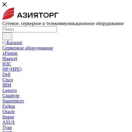
Сетевое. серверное и телекоммуникационное оборудование
Каталог
Серверное оборудование
xFusion
Huawei
H3C
HP (HPE)
Dell
Cisco
IBM
Lenovo
Gigabyte
Supermicro
Fujitsu
Oracle
Inspur
ASUS
Tyan