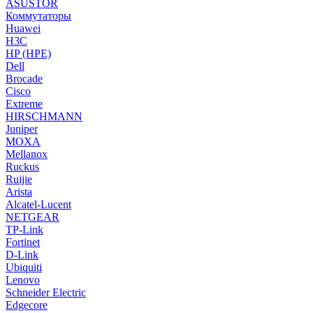
ASUSTOR
Коммутаторы
Huawei
H3C
HP (HPE)
Dell
Brocade
Cisco
Extreme
HIRSCHMANN
Juniper
MOXA
Mellanox
Ruckus
Ruijie
Arista
Alcatel-Lucent
NETGEAR
TP-Link
Fortinet
D-Link
Ubiquiti
Lenovo
Schneider Electric
Edgecore