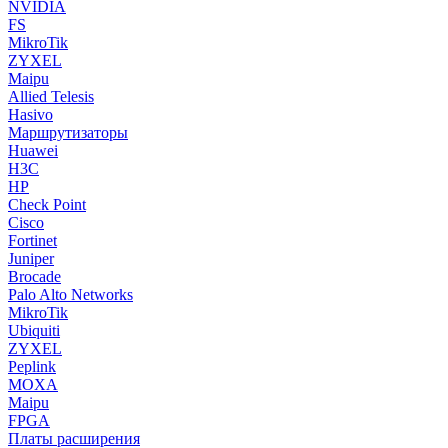
NVIDIA
FS
MikroTik
ZYXEL
Maipu
Allied Telesis
Hasivo
Маршрутизаторы
Huawei
H3C
HP
Check Point
Cisco
Fortinet
Juniper
Brocade
Palo Alto Networks
MikroTik
Ubiquiti
ZYXEL
Peplink
MOXA
Maipu
FPGA
Платы расширения