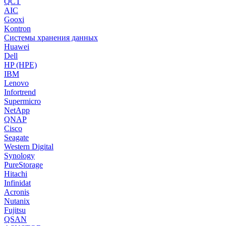
QCT
AIC
Gooxi
Kontron
Системы хранения данных
Huawei
Dell
HP (HPE)
IBM
Lenovo
Infortrend
Supermicro
NetApp
QNAP
Cisco
Seagate
Western Digital
Synology
PureStorage
Hitachi
Infinidat
Acronis
Nutanix
Fujitsu
QSAN