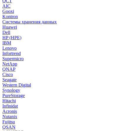
QCT
AIC
Gooxi
Kontron
Системы хранения данных
Huawei
Dell
HP (HPE)
IBM
Lenovo
Infortrend
Supermicro
NetApp
QNAP
Cisco
Seagate
Western Digital
Synology
PureStorage
Hitachi
Infinidat
Acronis
Nutanix
Fujitsu
QSAN