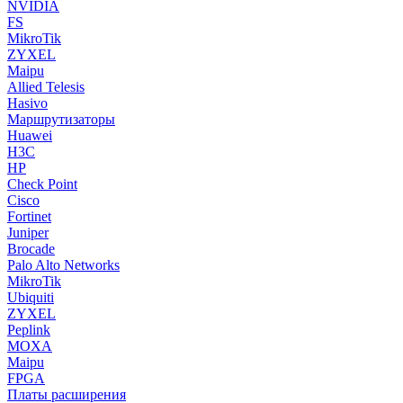
NVIDIA
FS
MikroTik
ZYXEL
Maipu
Allied Telesis
Hasivo
Маршрутизаторы
Huawei
H3C
HP
Check Point
Cisco
Fortinet
Juniper
Brocade
Palo Alto Networks
MikroTik
Ubiquiti
ZYXEL
Peplink
MOXA
Maipu
FPGA
Платы расширения