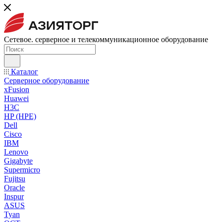
Сетевое. серверное и телекоммуникационное оборудование
Каталог
Серверное оборудование
xFusion
Huawei
H3C
HP (HPE)
Dell
Cisco
IBM
Lenovo
Gigabyte
Supermicro
Fujitsu
Oracle
Inspur
ASUS
Tyan