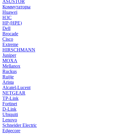
ASUSTOR
Коммутаторы
Huawei
H3C
HP (HPE)
Dell
Brocade
Cisco
Extreme
HIRSCHMANN
Juniper
MOXA
Mellanox
Ruckus
Ruijie
Arista
Alcatel-Lucent
NETGEAR
TP-Link
Fortinet
D-Link
Ubiquiti
Lenovo
Schneider Electric
Edgecore