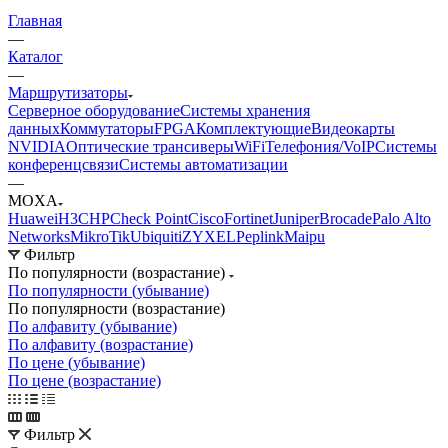
Главная
—
Каталог
—
Маршрутизаторы
Серверное оборудование
Системы хранения
данных
Коммутаторы
FPGA
Комплектующие
Видеокарты
NVIDIA
Оптические трансиверы
WiFi
Телефония/VoIP
Системы
конференцсвязи
Системы автоматизации
—
MOXA
Huawei
H3C
HP
Check Point
Cisco
Fortinet
Juniper
Brocade
Palo Alto
Networks
MikroTik
Ubiquiti
ZYXEL
Peplink
Maipu
Фильтр
По популярности (возрастание)
По популярности (убывание)
По популярности (возрастание)
По алфавиту (убывание)
По алфавиту (возрастание)
По цене (убывание)
По цене (возрастание)
Фильтр