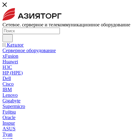
Сетевое. серверное и телекоммуникационное оборудование
Каталог
Серверное оборудование
xFusion
Huawei
H3C
HP (HPE)
Dell
Cisco
IBM
Lenovo
Gigabyte
Supermicro
Fujitsu
Oracle
Inspur
ASUS
Tyan