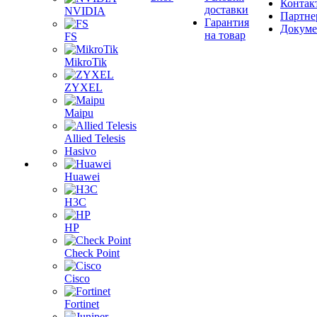
Контак
доставки
NVIDIA
Партне
Гарантия
Докум
на товар
FS
MikroTik
ZYXEL
Maipu
Allied Telesis
Hasivo
Huawei
H3C
HP
Check Point
Cisco
Fortinet