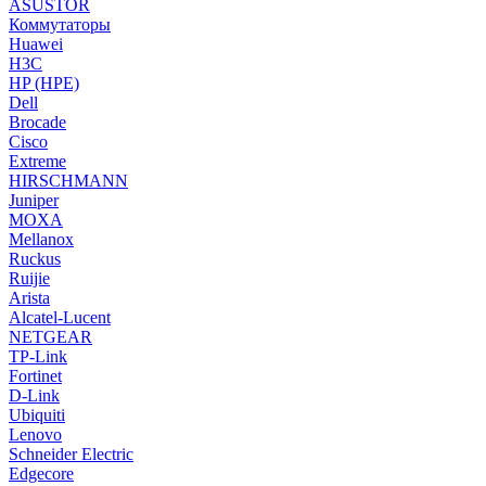
ASUSTOR
Коммутаторы
Huawei
H3C
HP (HPE)
Dell
Brocade
Cisco
Extreme
HIRSCHMANN
Juniper
MOXA
Mellanox
Ruckus
Ruijie
Arista
Alcatel-Lucent
NETGEAR
TP-Link
Fortinet
D-Link
Ubiquiti
Lenovo
Schneider Electric
Edgecore