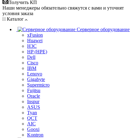
Получить КП
Наши менеджеры обязательно свяжутся с вами и уточнят
условия заказа
Каталог
Серверное оборудование
xFusion
Huawei
H3C
HP (HPE)
Dell
Cisco
IBM
Lenovo
Gigabyte
Supermicro
Fujitsu
Oracle
Inspur
ASUS
Tyan
QCT
AIC
Gooxi
Kontron