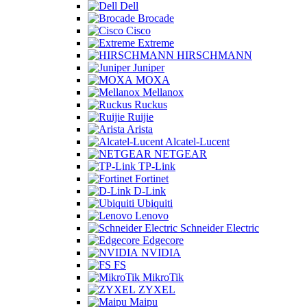
Dell
Brocade
Cisco
Extreme
HIRSCHMANN
Juniper
MOXA
Mellanox
Ruckus
Ruijie
Arista
Alcatel-Lucent
NETGEAR
TP-Link
Fortinet
D-Link
Ubiquiti
Lenovo
Schneider Electric
Edgecore
NVIDIA
FS
MikroTik
ZYXEL
Maipu