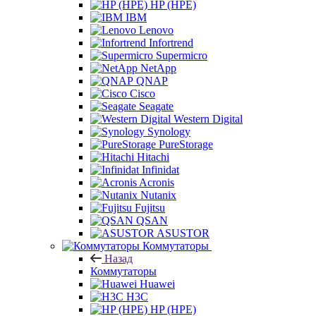
HP (HPE)
IBM
Lenovo
Infortrend
Supermicro
NetApp
QNAP
Cisco
Seagate
Western Digital
Synology
PureStorage
Hitachi
Infinidat
Acronis
Nutanix
Fujitsu
QSAN
ASUSTOR
Коммутаторы
Назад
Коммутаторы
Huawei
H3C
HP (HPE)