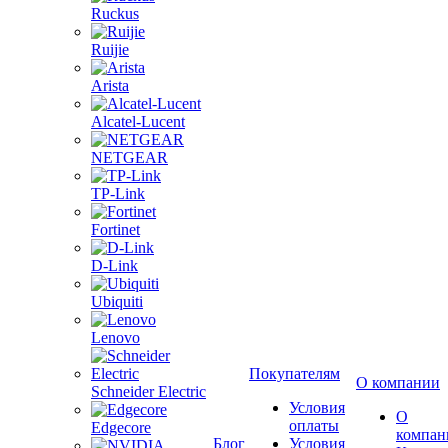
Ruckus
Ruijie
Arista
Alcatel-Lucent
NETGEAR
TP-Link
Fortinet
D-Link
Ubiquiti
Lenovo
Покупателям
О компании
Schneider Electric
Условия
О
оплаты
Edgecore
компан
Блог
Условия