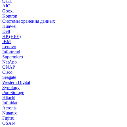
QCT
AIC
Gooxi
Kontron
Системы хранения данных
Huawei
Dell
HP (HPE)
IBM
Lenovo
Infortrend
Supermicro
NetApp
QNAP
Cisco
Seagate
Western Digital
Synology
PureStorage
Hitachi
Infinidat
Acronis
Nutanix
Fujitsu
QSAN