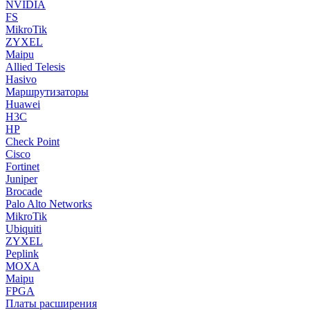
NVIDIA
FS
MikroTik
ZYXEL
Maipu
Allied Telesis
Hasivo
Маршрутизаторы
Huawei
H3C
HP
Check Point
Cisco
Fortinet
Juniper
Brocade
Palo Alto Networks
MikroTik
Ubiquiti
ZYXEL
Peplink
MOXA
Maipu
FPGA
Платы расширения