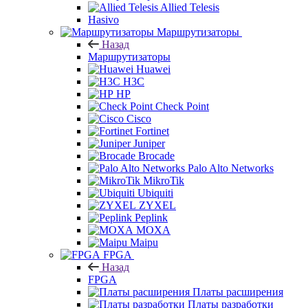
Allied Telesis
Hasivo
Маршрутизаторы
Назад
Маршрутизаторы
Huawei
H3C
HP
Check Point
Cisco
Fortinet
Juniper
Brocade
Palo Alto Networks
MikroTik
Ubiquiti
ZYXEL
Peplink
MOXA
Maipu
FPGA
Назад
FPGA
Платы расширения
Платы разработки