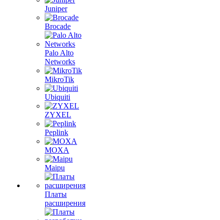
Juniper
Brocade
Palo Alto
Networks
MikroTik
Ubiquiti
ZYXEL
Peplink
MOXA
Maipu
Платы
расширения