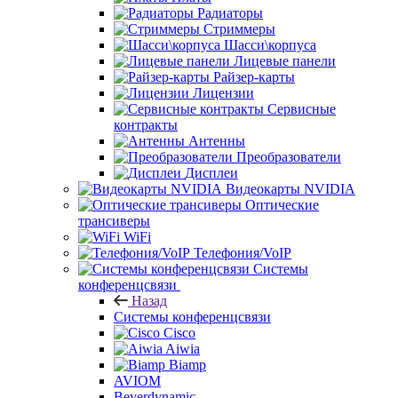
Радиаторы
Стриммеры
Шасси\корпуса
Лицевые панели
Райзер-карты
Лицензии
Сервисные
контракты
Антенны
Преобразователи
Дисплеи
Видеокарты NVIDIA
Оптические
трансиверы
WiFi
Телефония/VoIP
Системы
конференцсвязи
Назад
Системы конференцсвязи
Cisco
Aiwia
Biamp
AVIOM
Beyerdynamic