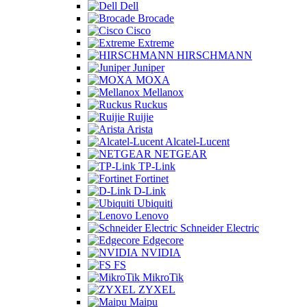
Dell
Brocade
Cisco
Extreme
HIRSCHMANN
Juniper
MOXA
Mellanox
Ruckus
Ruijie
Arista
Alcatel-Lucent
NETGEAR
TP-Link
Fortinet
D-Link
Ubiquiti
Lenovo
Schneider Electric
Edgecore
NVIDIA
FS
MikroTik
ZYXEL
Maipu