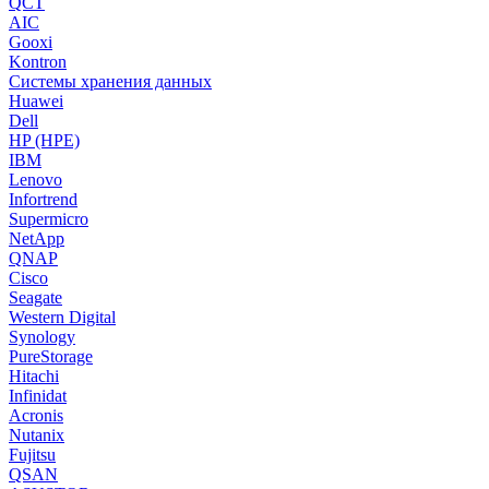
QCT
AIC
Gooxi
Kontron
Системы хранения данных
Huawei
Dell
HP (HPE)
IBM
Lenovo
Infortrend
Supermicro
NetApp
QNAP
Cisco
Seagate
Western Digital
Synology
PureStorage
Hitachi
Infinidat
Acronis
Nutanix
Fujitsu
QSAN