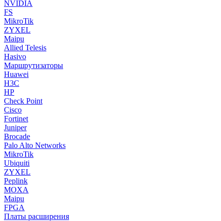
NVIDIA
FS
MikroTik
ZYXEL
Maipu
Allied Telesis
Hasivo
Маршрутизаторы
Huawei
H3C
HP
Check Point
Cisco
Fortinet
Juniper
Brocade
Palo Alto Networks
MikroTik
Ubiquiti
ZYXEL
Peplink
MOXA
Maipu
FPGA
Платы расширения