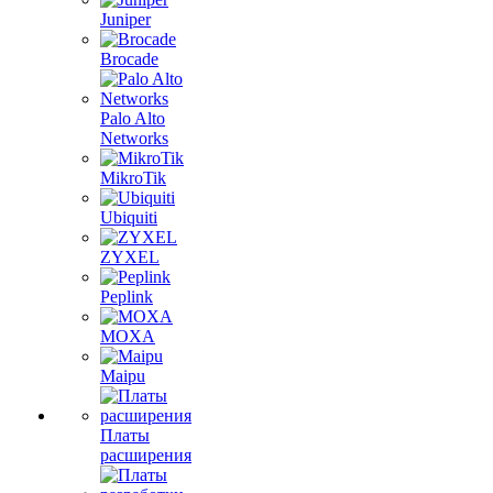
Juniper
Brocade
Palo Alto
Networks
MikroTik
Ubiquiti
ZYXEL
Peplink
MOXA
Maipu
Платы
расширения