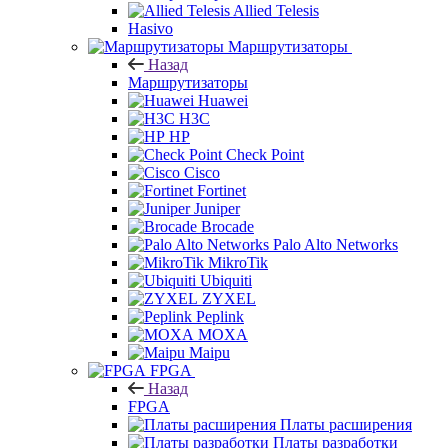
Allied Telesis
Hasivo
Маршрутизаторы
Назад
Маршрутизаторы
Huawei
H3C
HP
Check Point
Cisco
Fortinet
Juniper
Brocade
Palo Alto Networks
MikroTik
Ubiquiti
ZYXEL
Peplink
MOXA
Maipu
FPGA
Назад
FPGA
Платы расширения
Платы разработки