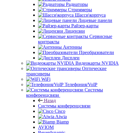
Радиаторы
Стриммеры
Шасси\корпуса
Лицевые панели
Райзер-карты
Лицензии
Сервисные
контракты
Антенны
Преобразователи
Дисплеи
Видеокарты NVIDIA
Оптические
трансиверы
WiFi
Телефония/VoIP
Системы
конференцсвязи
Назад
Системы конференцсвязи
Cisco
Aiwia
Biamp
AVIOM
Beyerdynamic