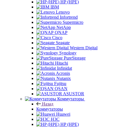
HP (HPE)
IBM
Lenovo
Infortrend
Supermicro
NetApp
QNAP
Cisco
Seagate
Western Digital
Synology
PureStorage
Hitachi
Infinidat
Acronis
Nutanix
Fujitsu
QSAN
ASUSTOR
Коммутаторы
Назад
Коммутаторы
Huawei
H3C
HP (HPE)