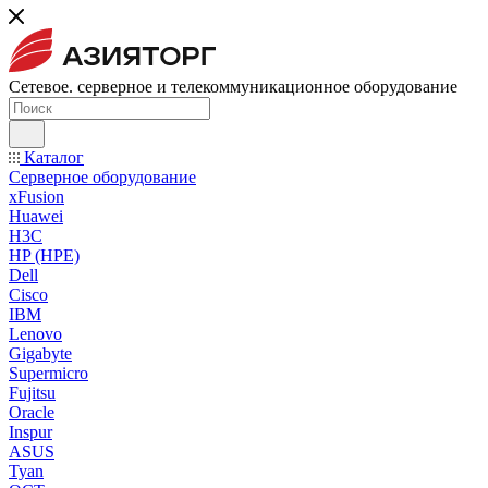
Сетевое. серверное и телекоммуникационное оборудование
Каталог
Серверное оборудование
xFusion
Huawei
H3C
HP (HPE)
Dell
Cisco
IBM
Lenovo
Gigabyte
Supermicro
Fujitsu
Oracle
Inspur
ASUS
Tyan