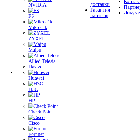
Контак
доставки
NVIDIA
Партне
Гарантия
Докум
на товар
FS
MikroTik
ZYXEL
Maipu
Allied Telesis
Hasivo
Huawei
H3C
HP
Check Point
Cisco
Fortinet