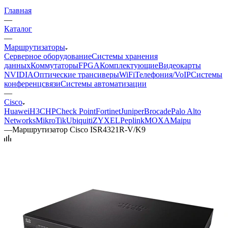
Главная
—
Каталог
—
Маршрутизаторы
Серверное оборудование
Системы хранения
данных
Коммутаторы
FPGA
Комплектующие
Видеокарты
NVIDIA
Оптические трансиверы
WiFi
Телефония/VoIP
Системы
конференцсвязи
Системы автоматизации
—
Cisco
Huawei
H3C
HP
Check Point
Fortinet
Juniper
Brocade
Palo Alto
Networks
MikroTik
Ubiquiti
ZYXEL
Peplink
MOXA
Maipu
—
Маршрутизатор Cisco ISR4321R-V/K9