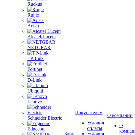
Ruckus
Ruijie
Arista
Alcatel-Lucent
NETGEAR
TP-Link
Fortinet
D-Link
Ubiquiti
Lenovo
Покупателям
О компании
Schneider Electric
Условия
О
оплаты
Edgecore
компан
Блог
Условия