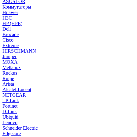
ASUSTOR
Коммутаторы
Huawei
H3C
HP (HPE)
Dell
Brocade
Cisco
Extreme
HIRSCHMANN
Juniper
MOXA
Mellanox
Ruckus
Ruijie
Arista
Alcatel-Lucent
NETGEAR
TP-Link
Fortinet
D-Link
Ubiquiti
Lenovo
Schneider Electric
Edgecore