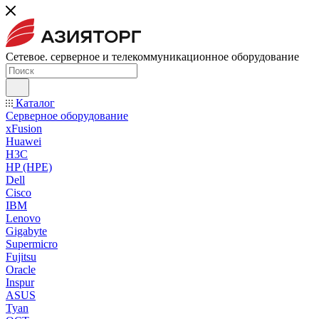
Сетевое. серверное и телекоммуникационное оборудование
Каталог
Серверное оборудование
xFusion
Huawei
H3C
HP (HPE)
Dell
Cisco
IBM
Lenovo
Gigabyte
Supermicro
Fujitsu
Oracle
Inspur
ASUS
Tyan