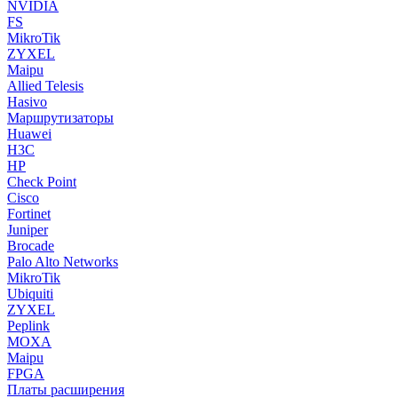
NVIDIA
FS
MikroTik
ZYXEL
Maipu
Allied Telesis
Hasivo
Маршрутизаторы
Huawei
H3C
HP
Check Point
Cisco
Fortinet
Juniper
Brocade
Palo Alto Networks
MikroTik
Ubiquiti
ZYXEL
Peplink
MOXA
Maipu
FPGA
Платы расширения