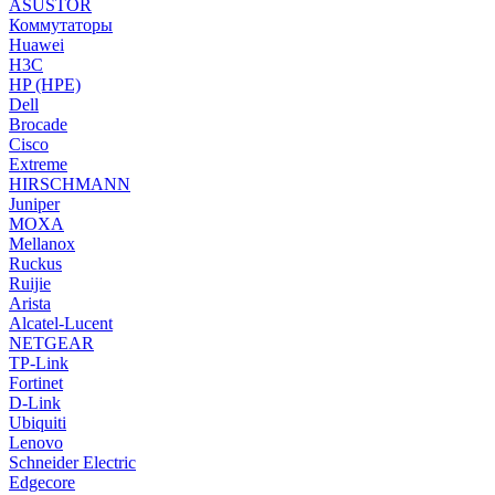
ASUSTOR
Коммутаторы
Huawei
H3C
HP (HPE)
Dell
Brocade
Cisco
Extreme
HIRSCHMANN
Juniper
MOXA
Mellanox
Ruckus
Ruijie
Arista
Alcatel-Lucent
NETGEAR
TP-Link
Fortinet
D-Link
Ubiquiti
Lenovo
Schneider Electric
Edgecore