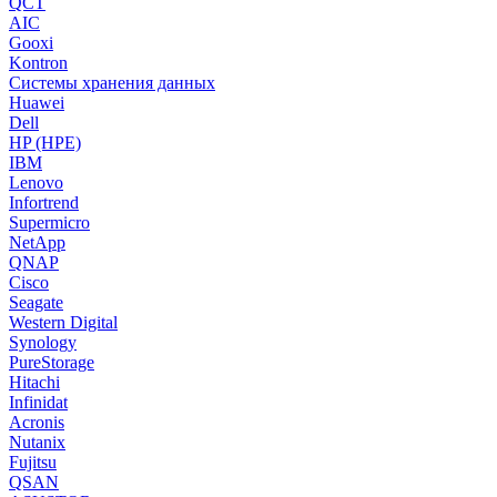
QCT
AIC
Gooxi
Kontron
Системы хранения данных
Huawei
Dell
HP (HPE)
IBM
Lenovo
Infortrend
Supermicro
NetApp
QNAP
Cisco
Seagate
Western Digital
Synology
PureStorage
Hitachi
Infinidat
Acronis
Nutanix
Fujitsu
QSAN