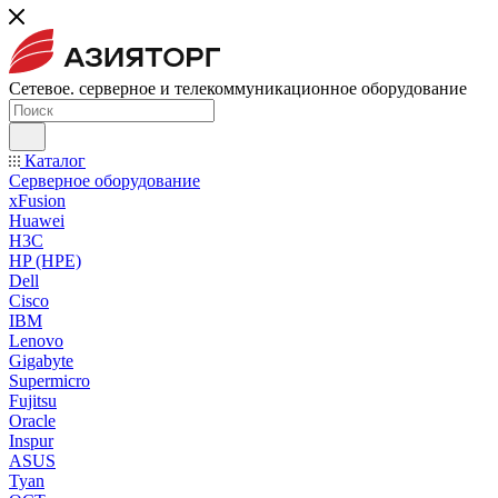
Сетевое. серверное и телекоммуникационное оборудование
Каталог
Серверное оборудование
xFusion
Huawei
H3C
HP (HPE)
Dell
Cisco
IBM
Lenovo
Gigabyte
Supermicro
Fujitsu
Oracle
Inspur
ASUS
Tyan