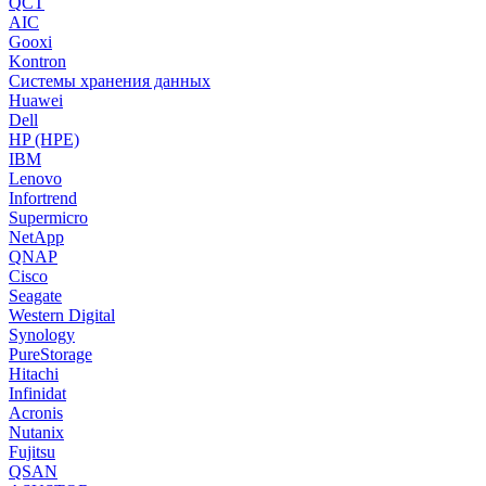
QCT
AIC
Gooxi
Kontron
Системы хранения данных
Huawei
Dell
HP (HPE)
IBM
Lenovo
Infortrend
Supermicro
NetApp
QNAP
Cisco
Seagate
Western Digital
Synology
PureStorage
Hitachi
Infinidat
Acronis
Nutanix
Fujitsu
QSAN