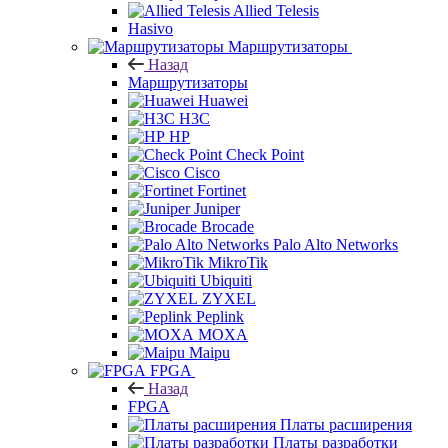
Allied Telesis
Hasivo
Маршрутизаторы
Назад
Маршрутизаторы
Huawei
H3C
HP
Check Point
Cisco
Fortinet
Juniper
Brocade
Palo Alto Networks
MikroTik
Ubiquiti
ZYXEL
Peplink
MOXA
Maipu
FPGA
Назад
FPGA
Платы расширения
Платы разработки