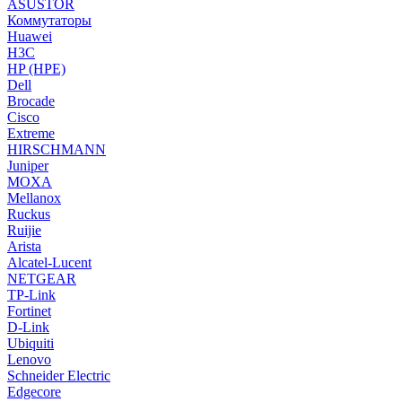
ASUSTOR
Коммутаторы
Huawei
H3C
HP (HPE)
Dell
Brocade
Cisco
Extreme
HIRSCHMANN
Juniper
MOXA
Mellanox
Ruckus
Ruijie
Arista
Alcatel-Lucent
NETGEAR
TP-Link
Fortinet
D-Link
Ubiquiti
Lenovo
Schneider Electric
Edgecore