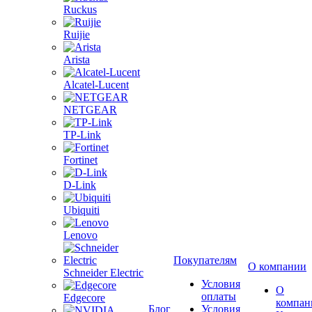
Ruckus
Ruijie
Arista
Alcatel-Lucent
NETGEAR
TP-Link
Fortinet
D-Link
Ubiquiti
Lenovo
Покупателям
О компании
Schneider Electric
Условия
О
оплаты
Edgecore
компан
Блог
Условия