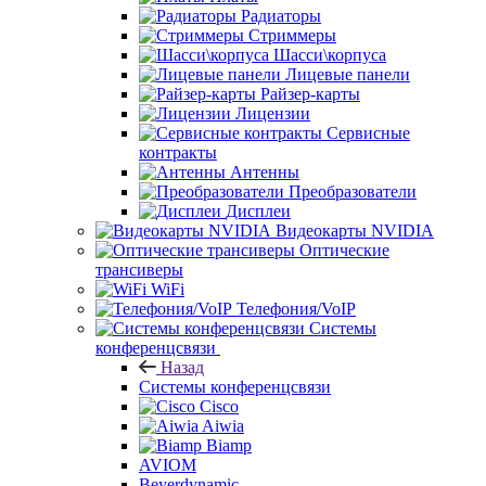
Радиаторы
Стриммеры
Шасси\корпуса
Лицевые панели
Райзер-карты
Лицензии
Сервисные
контракты
Антенны
Преобразователи
Дисплеи
Видеокарты NVIDIA
Оптические
трансиверы
WiFi
Телефония/VoIP
Системы
конференцсвязи
Назад
Системы конференцсвязи
Cisco
Aiwia
Biamp
AVIOM
Beyerdynamic