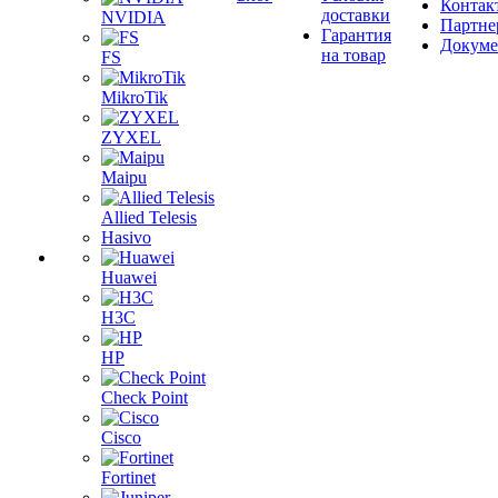
Контак
доставки
NVIDIA
Партне
Гарантия
Докум
на товар
FS
MikroTik
ZYXEL
Maipu
Allied Telesis
Hasivo
Huawei
H3C
HP
Check Point
Cisco
Fortinet