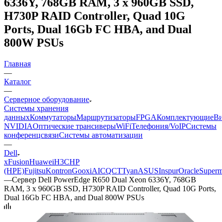
6336Y, 768GB RAM, 3 x 960GB SSD,
H730P RAID Controller, Quad 10G
Ports, Dual 16Gb FC HBA, and Dual
800W PSUs
Главная
—
Каталог
—
Серверное оборудование
Системы хранения
данных
Коммутаторы
Маршрутизаторы
FPGA
Комплектующие
Ви
NVIDIA
Оптические трансиверы
WiFi
Телефония/VoIP
Системы
конференцсвязи
Системы автоматизации
—
Dell
xFusion
Huawei
H3C
HP
(HPE)
Fujitsu
Kontron
Gooxi
AIC
QCT
Tyan
ASUS
Inspur
Oracle
Superm
—
Сервер Dell PowerEdge R650 Dual Xeon 6336Y, 768GB
RAM, 3 x 960GB SSD, H730P RAID Controller, Quad 10G Ports,
Dual 16Gb FC HBA, and Dual 800W PSUs