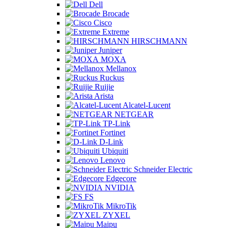
Dell
Brocade
Cisco
Extreme
HIRSCHMANN
Juniper
MOXA
Mellanox
Ruckus
Ruijie
Arista
Alcatel-Lucent
NETGEAR
TP-Link
Fortinet
D-Link
Ubiquiti
Lenovo
Schneider Electric
Edgecore
NVIDIA
FS
MikroTik
ZYXEL
Maipu