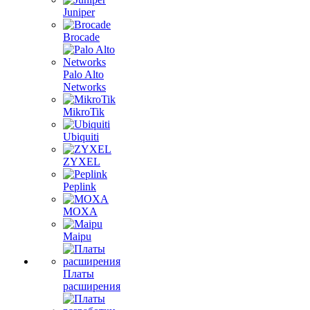
Juniper
Brocade
Palo Alto
Networks
MikroTik
Ubiquiti
ZYXEL
Peplink
MOXA
Maipu
Платы
расширения