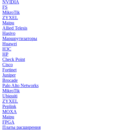
NVIDIA
FS
MikroTik
ZYXEL
Maipu
Allied Telesis
Hasivo
Маршрутизаторы
Huawei
H3C
HP
Check Point
Cisco
Fortinet
Juniper
Brocade
Palo Alto Networks
MikroTik
Ubiquiti
ZYXEL
Peplink
MOXA
Maipu
FPGA
Платы расширения