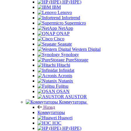
HP (HPE)
IBM
Lenovo
Infortrend
Supermicro
NetApp
QNAP
Cisco
Seagate
Western Digital
Synology
PureStorage
Hitachi
Infinidat
Acronis
Nutanix
Fujitsu
QSAN
ASUSTOR
Коммутаторы
Назад
Коммутаторы
Huawei
H3C
HP (HPE)