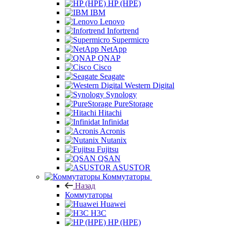
HP (HPE)
IBM
Lenovo
Infortrend
Supermicro
NetApp
QNAP
Cisco
Seagate
Western Digital
Synology
PureStorage
Hitachi
Infinidat
Acronis
Nutanix
Fujitsu
QSAN
ASUSTOR
Коммутаторы
Назад
Коммутаторы
Huawei
H3C
HP (HPE)