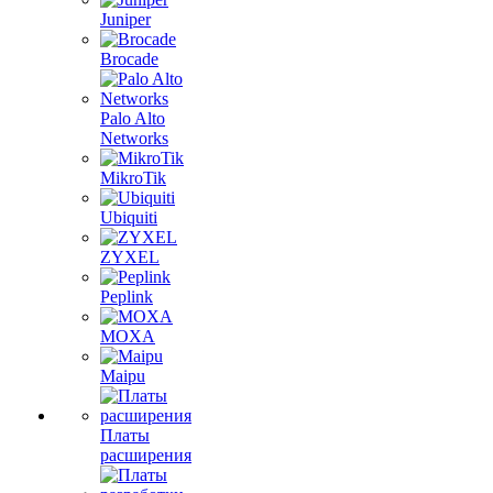
Juniper
Brocade
Palo Alto
Networks
MikroTik
Ubiquiti
ZYXEL
Peplink
MOXA
Maipu
Платы
расширения