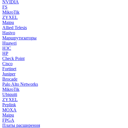
NVIDIA
FS
MikroTik
ZYXEL
Maipu
Allied Telesis
Hasivo
Маршрутизаторы
Huawei
H3C
HP
Check Point
Cisco
Fortinet
Juniper
Brocade
Palo Alto Networks
MikroTik
Ubiquiti
ZYXEL
Peplink
MOXA
Maipu
FPGA
Платы расширения