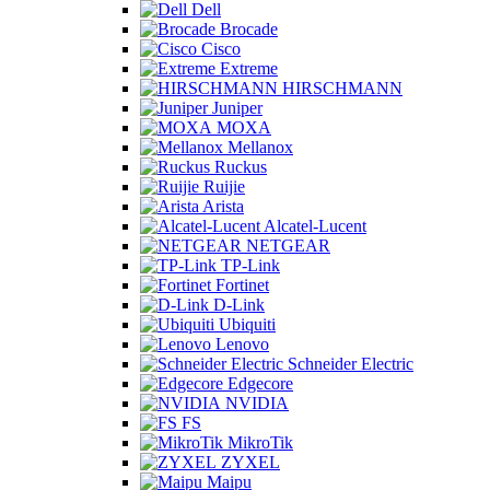
Dell
Brocade
Cisco
Extreme
HIRSCHMANN
Juniper
MOXA
Mellanox
Ruckus
Ruijie
Arista
Alcatel-Lucent
NETGEAR
TP-Link
Fortinet
D-Link
Ubiquiti
Lenovo
Schneider Electric
Edgecore
NVIDIA
FS
MikroTik
ZYXEL
Maipu