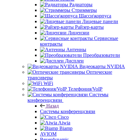
Радиаторы
Стриммеры
Шасси\корпуса
Лицевые панели
Райзер-карты
Лицензии
Сервисные
контракты
Антенны
Преобразователи
Дисплеи
Видеокарты NVIDIA
Оптические
трансиверы
WiFi
Телефония/VoIP
Системы
конференцсвязи
Назад
Системы конференцсвязи
Cisco
Aiwia
Biamp
AVIOM
Beyerdynamic