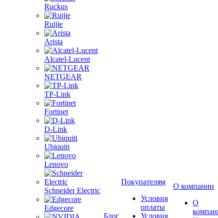
Ruckus
Ruijie
Arista
Alcatel-Lucent
NETGEAR
TP-Link
Fortinet
D-Link
Ubiquiti
Lenovo
Покупателям
О компании
Schneider Electric
Условия
О
оплаты
Edgecore
компан
Блог
Условия