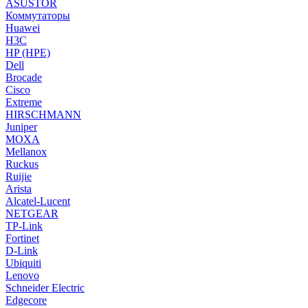
ASUSTOR
Коммутаторы
Huawei
H3C
HP (HPE)
Dell
Brocade
Cisco
Extreme
HIRSCHMANN
Juniper
MOXA
Mellanox
Ruckus
Ruijie
Arista
Alcatel-Lucent
NETGEAR
TP-Link
Fortinet
D-Link
Ubiquiti
Lenovo
Schneider Electric
Edgecore