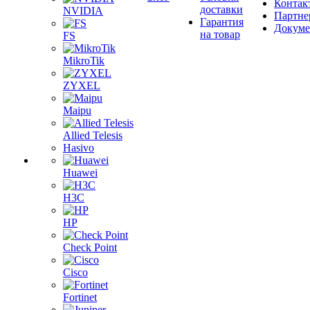
Контак
доставки
NVIDIA
Партне
Гарантия
Докум
на товар
FS
MikroTik
ZYXEL
Maipu
Allied Telesis
Hasivo
Huawei
H3C
HP
Check Point
Cisco
Fortinet