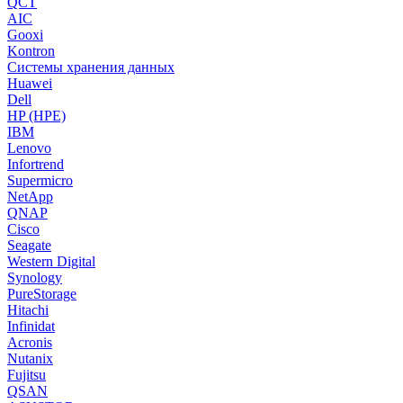
QCT
AIC
Gooxi
Kontron
Системы хранения данных
Huawei
Dell
HP (HPE)
IBM
Lenovo
Infortrend
Supermicro
NetApp
QNAP
Cisco
Seagate
Western Digital
Synology
PureStorage
Hitachi
Infinidat
Acronis
Nutanix
Fujitsu
QSAN