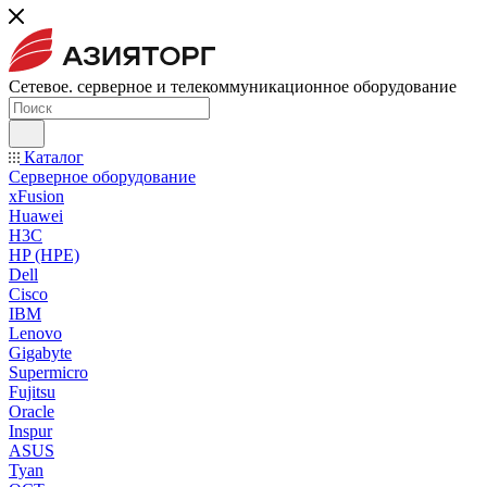
Сетевое. серверное и телекоммуникационное оборудование
Каталог
Серверное оборудование
xFusion
Huawei
H3C
HP (HPE)
Dell
Cisco
IBM
Lenovo
Gigabyte
Supermicro
Fujitsu
Oracle
Inspur
ASUS
Tyan