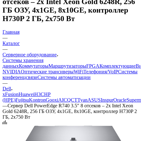
отсеков – 2x Intel Xeon Gold 6248R, 256
ГБ ОЗУ, 4x1GE, 8x10GE, контроллер
H730P 2 ГБ, 2x750 Вт
Главная
—
Каталог
—
Серверное оборудование
Системы хранения
данных
Коммутаторы
Маршрутизаторы
FPGA
Комплектующие
Ви
NVIDIA
Оптические трансиверы
WiFi
Телефония/VoIP
Системы
конференцсвязи
Системы автоматизации
—
Dell
xFusion
Huawei
H3C
HP
(HPE)
Fujitsu
Kontron
Gooxi
AIC
QCT
Tyan
ASUS
Inspur
Oracle
Superm
—
Сервер Dell PowerEdge R740 3.5" 8 отсеков – 2x Intel Xeon
Gold 6248R, 256 ГБ ОЗУ, 4x1GE, 8x10GE, контроллер H730P 2
ГБ, 2x750 Вт