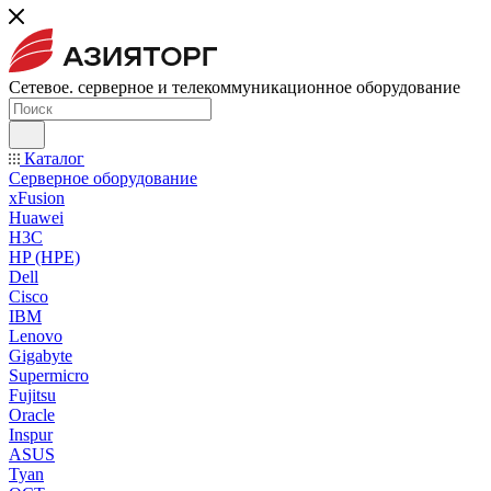
Сетевое. серверное и телекоммуникационное оборудование
Каталог
Серверное оборудование
xFusion
Huawei
H3C
HP (HPE)
Dell
Cisco
IBM
Lenovo
Gigabyte
Supermicro
Fujitsu
Oracle
Inspur
ASUS
Tyan