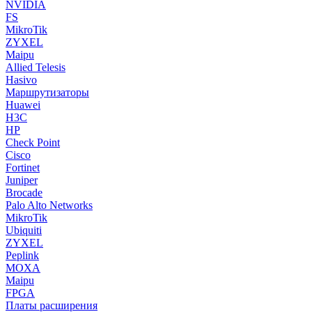
NVIDIA
FS
MikroTik
ZYXEL
Maipu
Allied Telesis
Hasivo
Маршрутизаторы
Huawei
H3C
HP
Check Point
Cisco
Fortinet
Juniper
Brocade
Palo Alto Networks
MikroTik
Ubiquiti
ZYXEL
Peplink
MOXA
Maipu
FPGA
Платы расширения