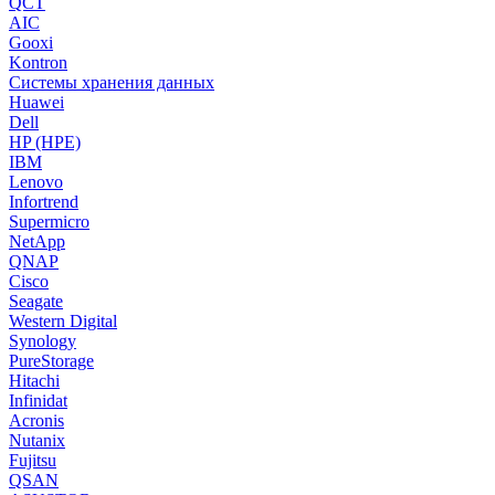
QCT
AIC
Gooxi
Kontron
Системы хранения данных
Huawei
Dell
HP (HPE)
IBM
Lenovo
Infortrend
Supermicro
NetApp
QNAP
Cisco
Seagate
Western Digital
Synology
PureStorage
Hitachi
Infinidat
Acronis
Nutanix
Fujitsu
QSAN