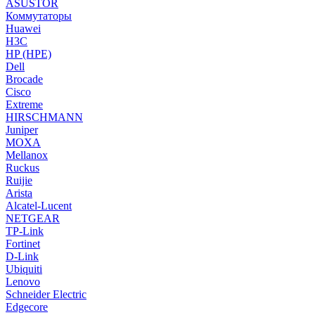
ASUSTOR
Коммутаторы
Huawei
H3C
HP (HPE)
Dell
Brocade
Cisco
Extreme
HIRSCHMANN
Juniper
MOXA
Mellanox
Ruckus
Ruijie
Arista
Alcatel-Lucent
NETGEAR
TP-Link
Fortinet
D-Link
Ubiquiti
Lenovo
Schneider Electric
Edgecore