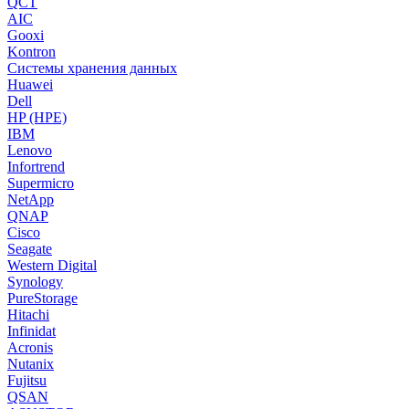
QCT
AIC
Gooxi
Kontron
Системы хранения данных
Huawei
Dell
HP (HPE)
IBM
Lenovo
Infortrend
Supermicro
NetApp
QNAP
Cisco
Seagate
Western Digital
Synology
PureStorage
Hitachi
Infinidat
Acronis
Nutanix
Fujitsu
QSAN