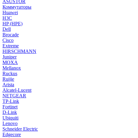
ASUSTOR
Коммутаторы
Huawei
H3C
HP (HPE)
Dell
Brocade
Cisco
Extreme
HIRSCHMANN
Juniper
MOXA
Mellanox
Ruckus
Ruijie
Arista
Alcatel-Lucent
NETGEAR
TP-Link
Fortinet
D-Link
Ubiquiti
Lenovo
Schneider Electric
Edgecore