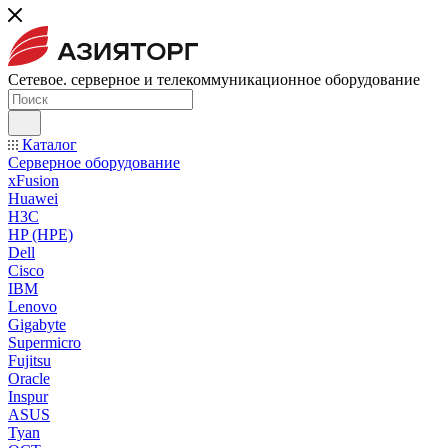
Сетевое. серверное и телекоммуникационное оборудование
Каталог
Серверное оборудование
xFusion
Huawei
H3C
HP (HPE)
Dell
Cisco
IBM
Lenovo
Gigabyte
Supermicro
Fujitsu
Oracle
Inspur
ASUS
Tyan