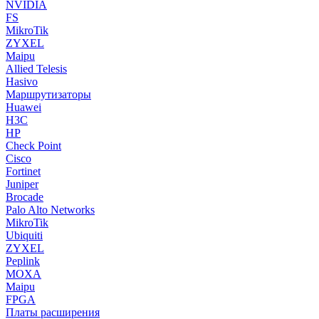
NVIDIA
FS
MikroTik
ZYXEL
Maipu
Allied Telesis
Hasivo
Маршрутизаторы
Huawei
H3C
HP
Check Point
Cisco
Fortinet
Juniper
Brocade
Palo Alto Networks
MikroTik
Ubiquiti
ZYXEL
Peplink
MOXA
Maipu
FPGA
Платы расширения