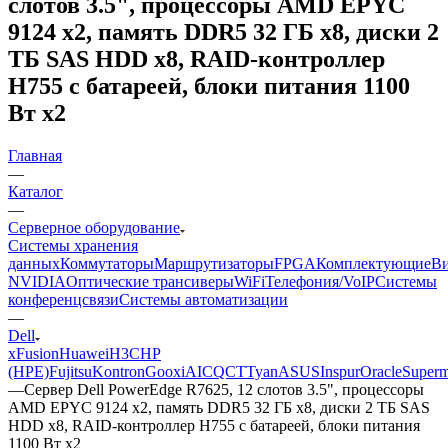
слотов 3.5", процессоры AMD EPYC
9124 x2, память DDR5 32 ГБ x8, диски 2
ТБ SAS HDD x8, RAID-контроллер
H755 с батареей, блоки питания 1100
Вт x2
Главная
—
Каталог
—
Серверное оборудование
Системы хранения
данных
Коммутаторы
Маршрутизаторы
FPGA
Комплектующие
Ви
NVIDIA
Оптические трансиверы
WiFi
Телефония/VoIP
Системы
конференцсвязи
Системы автоматизации
—
Dell
xFusion
Huawei
H3C
HP
(HPE)
Fujitsu
Kontron
Gooxi
AIC
QCT
Tyan
ASUS
Inspur
Oracle
Superm
—
Сервер Dell PowerEdge R7625, 12 слотов 3.5", процессоры
AMD EPYC 9124 x2, память DDR5 32 ГБ x8, диски 2 ТБ SAS
HDD x8, RAID-контроллер H755 с батареей, блоки питания
1100 Вт x2