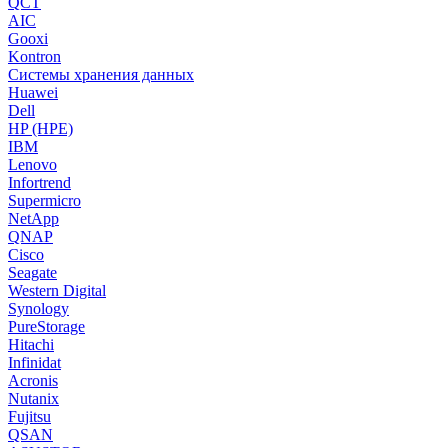
QCT
AIC
Gooxi
Kontron
Системы хранения данных
Huawei
Dell
HP (HPE)
IBM
Lenovo
Infortrend
Supermicro
NetApp
QNAP
Cisco
Seagate
Western Digital
Synology
PureStorage
Hitachi
Infinidat
Acronis
Nutanix
Fujitsu
QSAN