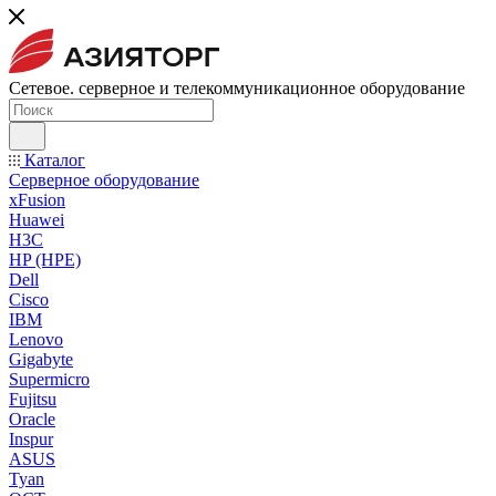
Сетевое. серверное и телекоммуникационное оборудование
Каталог
Серверное оборудование
xFusion
Huawei
H3C
HP (HPE)
Dell
Cisco
IBM
Lenovo
Gigabyte
Supermicro
Fujitsu
Oracle
Inspur
ASUS
Tyan