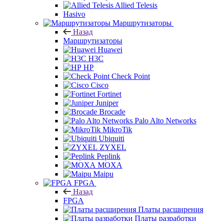
Allied Telesis
Hasivo
Маршрутизаторы
Назад
Маршрутизаторы
Huawei
H3C
HP
Check Point
Cisco
Fortinet
Juniper
Brocade
Palo Alto Networks
MikroTik
Ubiquiti
ZYXEL
Peplink
MOXA
Maipu
FPGA
Назад
FPGA
Платы расширения
Платы разработки