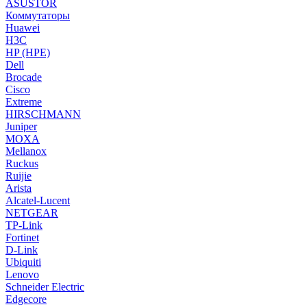
ASUSTOR
Коммутаторы
Huawei
H3C
HP (HPE)
Dell
Brocade
Cisco
Extreme
HIRSCHMANN
Juniper
MOXA
Mellanox
Ruckus
Ruijie
Arista
Alcatel-Lucent
NETGEAR
TP-Link
Fortinet
D-Link
Ubiquiti
Lenovo
Schneider Electric
Edgecore