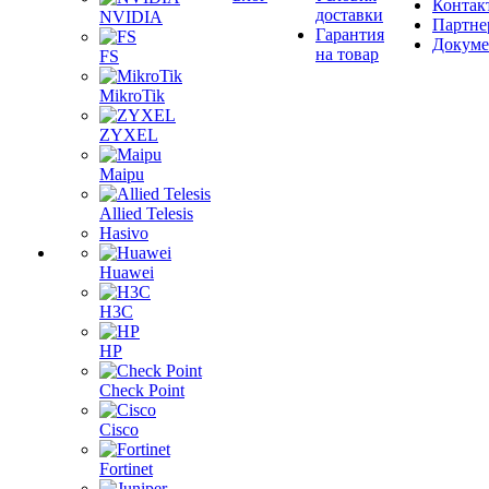
Контак
доставки
NVIDIA
Партне
Гарантия
Докум
на товар
FS
MikroTik
ZYXEL
Maipu
Allied Telesis
Hasivo
Huawei
H3C
HP
Check Point
Cisco
Fortinet