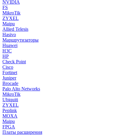
NVIDIA
FS
MikroTik
ZYXEL
Maipu
Allied Telesis
Hasivo
Маршрутизаторы
Huawei
H3C
HP
Check Point
Cisco
Fortinet
Juniper
Brocade
Palo Alto Networks
MikroTik
Ubiquiti
ZYXEL
Peplink
MOXA
Maipu
FPGA
Платы расширения