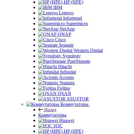
HP (HPE)
IBM
Lenovo
Infortrend
Supermicro
NetApp
QNAP
Cisco
Seagate
Western Digital
Synology
PureStorage
Hitachi
Infinidat
Acronis
Nutanix
Fujitsu
QSAN
ASUSTOR
Коммутаторы
Назад
Коммутаторы
Huawei
H3C
HP (HPE)