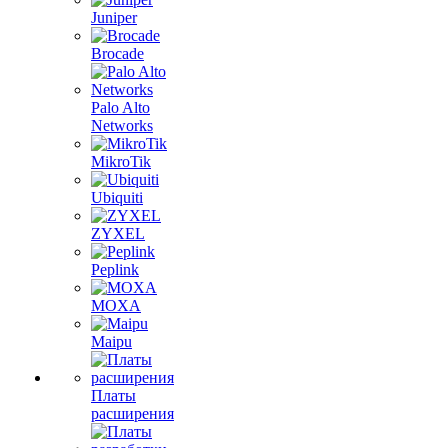
Juniper
Brocade
Palo Alto
Networks
MikroTik
Ubiquiti
ZYXEL
Peplink
MOXA
Maipu
Платы
расширения