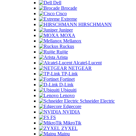
Dell
Brocade
Cisco
Extreme
HIRSCHMANN
Juniper
MOXA
Mellanox
Ruckus
Ruijie
Arista
Alcatel-Lucent
NETGEAR
TP-Link
Fortinet
D-Link
Ubiquiti
Lenovo
Schneider Electric
Edgecore
NVIDIA
FS
MikroTik
ZYXEL
Maipu