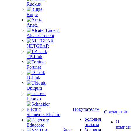
Ruckus
Ruijie
Arista
Alcatel-Lucent
NETGEAR
TP-Link
Fortinet
D-Link
Ubiquiti
Lenovo
Покупателям
О компании
Schneider Electric
Условия
О
оплаты
Edgecore
компан
Блог
Условия