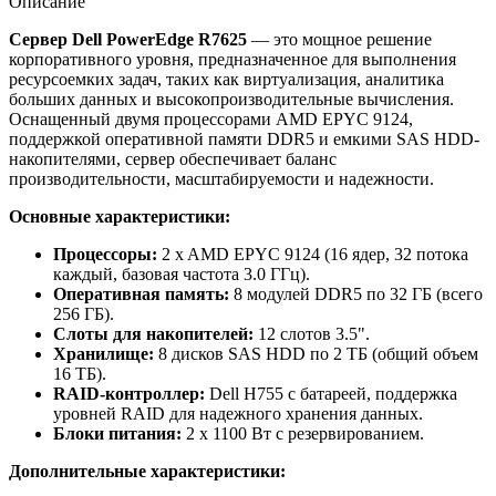
Описание
Сервер Dell PowerEdge R7625
— это мощное решение
корпоративного уровня, предназначенное для выполнения
ресурсоемких задач, таких как виртуализация, аналитика
больших данных и высокопроизводительные вычисления.
Оснащенный двумя процессорами AMD EPYC 9124,
поддержкой оперативной памяти DDR5 и емкими SAS HDD-
накопителями, сервер обеспечивает баланс
производительности, масштабируемости и надежности.
Основные характеристики:
Процессоры:
2 x AMD EPYC 9124 (16 ядер, 32 потока
каждый, базовая частота 3.0 ГГц).
Оперативная память:
8 модулей DDR5 по 32 ГБ (всего
256 ГБ).
Слоты для накопителей:
12 слотов 3.5".
Хранилище:
8 дисков SAS HDD по 2 ТБ (общий объем
16 ТБ).
RAID-контроллер:
Dell H755 с батареей, поддержка
уровней RAID для надежного хранения данных.
Блоки питания:
2 x 1100 Вт с резервированием.
Дополнительные характеристики: