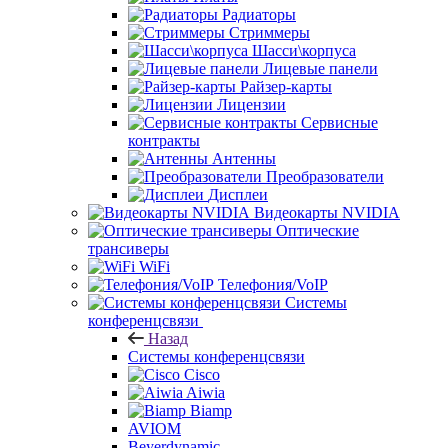
Радиаторы
Стриммеры
Шасси\корпуса
Лицевые панели
Райзер-карты
Лицензии
Сервисные
контракты
Антенны
Преобразователи
Дисплеи
Видеокарты NVIDIA
Оптические
трансиверы
WiFi
Телефония/VoIP
Системы
конференцсвязи
Назад
Системы конференцсвязи
Cisco
Aiwia
Biamp
AVIOM
Beyerdynamic